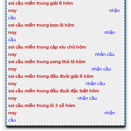
soi cầu miền trung giải 8 hôm
nay
nhận
cầu
soi cầu miền trung bao lô hôm
nay
nhận
cầu
soi cầu miền trung cặp xỉu chủ hôm
nay
nhận cầu
soi cầu miền trung song thủ lô hôm
nay
nhận cầu
soi cầu miền trung đầu đuôi giải 8 hôm
nay
nhận cầu
soi cầu miền trung đầu đuôi đặc biệt hôm
nay
nhận cầu
soi cầu miền trung lô 3 số hôm
nay
nhận
cầu