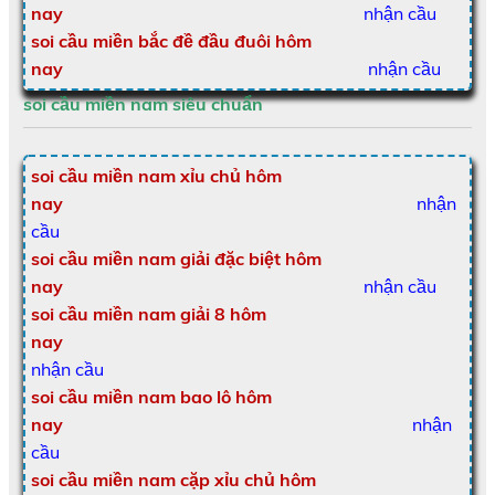
nay
nhận cầu
soi cầu miền bắc đề đầu đuôi hôm
nay
nhận cầu
soi cầu miền nam siêu chuẩn
soi cầu miền nam xỉu chủ hôm
nay
nhận
cầu
soi cầu miền nam giải đặc biệt hôm
nay
nhận cầu
soi cầu miền nam giải 8 hôm
nay
nhận cầu
soi cầu miền nam bao lô hôm
nay
nhận
cầu
soi cầu miền nam cặp xỉu chủ hôm