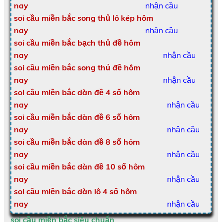
nay
nhận cầu
soi cầu miền bắc song thủ lô kép hôm
nay
nhận cầu
soi cầu miền bắc bạch thủ đề hôm
nay
nhận cầu
soi cầu miền bắc song thủ đề hôm
nay
nhận cầu
soi cầu miền bắc dàn đề 4 số hôm
nay
nhận cầu
soi cầu miền bắc dàn đề 6 số hôm
nay
nhận cầu
soi cầu miền bắc dàn đề 8 số hôm
nay
nhận cầu
soi cầu miền bắc dàn đề 10 số hôm
nay
nhận cầu
soi cầu miền bắc dàn lô 4 số hôm
nay
nhận cầu
soi cầu miền bắc siêu chuẩn