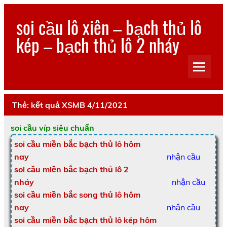
Skip
to
soi cầu lô xiên – bạch thủ lô
content
kép – bạch thủ lô 2 nháy
soi cầu lô xiên – bạch thủ lô kép – bạch thủ lô 2 nháy
Thẻ:
kết quả XSMB 4/11/2021
soi cầu víp siêu chuẩn
soi cầu miền bắc bạch thủ lô hôm
nay
nhận cầu
soi cầu miền bắc bạch thủ lô 2
nháy
nhận cầu
soi cầu miền bắc song thủ lô hôm
nay
nhận cầu
soi cầu miền bắc bạch thủ lô kép hôm