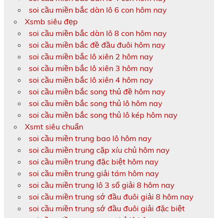
soi cầu miền bắc dàn lô 6 con hôm nay
Xsmb siêu đẹp
soi cầu miền bắc dàn lô 8 con hôm nay
soi cầu miền bắc đề đầu đuôi hôm nay
soi cầu miền bắc lô xiên 2 hôm nay
soi cầu miền bắc lô xiên 3 hôm nay
soi cầu miền bắc lô xiên 4 hôm nay
soi cầu miền bắc song thủ đề hôm nay
soi cầu miền bắc song thủ lô hôm nay
soi cầu miền bắc song thủ lô kép hôm nay
Xsmt siêu chuẩn
soi cầu miền trung bao lô hôm nay
soi cầu miền trung cặp xíu chủ hôm nay
soi cầu miền trung đặc biệt hôm nay
soi cầu miền trung giải tám hôm nay
soi cầu miền trung lô 3 số giải 8 hôm nay
soi cầu miền trung sớ đầu đuôi giải 8 hôm nay
soi cầu miền trung sớ đầu đuôi giải đặc biệt