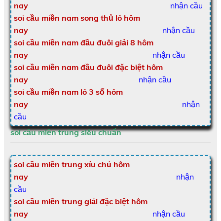
nay
nhận cầu
soi cầu miền nam song thủ lô hôm
nay
nhận cầu
soi cầu miền nam đầu đuôi giải 8 hôm
nay
nhận cầu
soi cầu miền nam đầu đuôi đặc biệt hôm
nay
nhận cầu
soi cầu miền nam lô 3 số hôm
nay
nhận
cầu
soi cầu miền trung siêu chuẩn
soi cầu miền trung xỉu chủ hôm
nay
nhận
cầu
soi cầu miền trung giải đặc biệt hôm
nay
nhận cầu