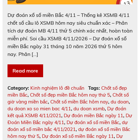
Dự đoán xổ số miền Bắc 4/11 – Thống kê XSMB 4/11
chốt số cầu lô XSMB hôm nay siêu chuẩn xác – Phân
tích dự đoán MB 4/11 thứ 5 chính xác nhất, hoàn toàn
miễn phí. Soi cầu XSMB 4/11/2026 – Dự đoán xổ số
miền Bắc ngày 31 tháng 10 năm 2026 thứ 5 hôm
nay. Phân […]
Read more
Category:
Kinh nghiệm lô đề chuẩn
Tags:
Chốt số đẹp
miền Bắc
,
Chốt số đẹp miền Bắc hôm nay thứ 5
,
Chốt số
giờ vàng miền bắc
,
Chốt số miền Bắc hôm nay
,
du doan
,
du doan xo so mien bac 4/11
,
du doan xsmb
,
Dự đoán
kết quả XSMB 4/11/2021
,
Dự đoán miền Bắc ngày 11
,
Dự
Đoán Miền Bắc ngày 4/11
,
Dự đoán xổ số miền Bắc
,
dự
đoán xổ số miền bắc 4/11/2021
,
dự đoán xổ số miền Bắc
hôm nay thứ 5
,
Dự đoán xổ số miền Bắc ngày 11
,
Dự