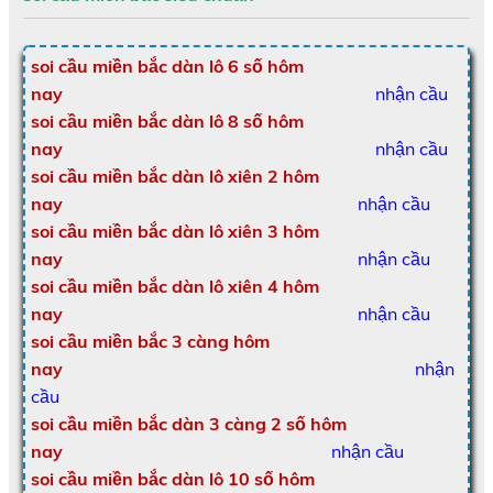
soi cầu miền bắc dàn lô 6 số hôm
nay
nhận cầu
soi cầu miền bắc dàn lô 8 số hôm
nay
nhận cầu
soi cầu miền bắc dàn lô xiên 2 hôm
nay
nhận cầu
soi cầu miền bắc dàn lô xiên 3 hôm
nay
nhận cầu
soi cầu miền bắc dàn lô xiên 4 hôm
nay
nhận cầu
soi cầu miền bắc 3 càng hôm
nay
nhận
cầu
soi cầu miền bắc dàn 3 càng 2 số hôm
nay
nhận cầu
soi cầu miền bắc dàn lô 10 số hôm