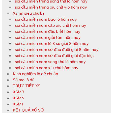
soi cầu miền trung song thủ lô hôm nay
soi cầu miền trung xíu chủ víp hôm nay
Xsmn siêu chuẩn
soi cầu miền nam bao lô hôm nay
soi cầu miền nam cặp xíu chủ hôm nay
soi cầu miền nam đặc biệt hôm nay
soi cầu miền nam giải tám hôm nay
soi cầu miền nam lô 3 số giải 8 hôm nay
soi cầu miền nam sớ đầu đuôi giải 8 hôm nay
soi cầu miền nam sớ đầu đuôi giải đặc biệt
soi cầu miền nam song thủ lô hôm nay
soi cầu miền nam xíu chủ hôm nay
Kinh nghiệm lô đề chuẩn
Sổ mơ lô đề
TRỰC TIẾP XS
XSMB
XSMN
XSMT
KẾT QUẢ XỔ SỐ