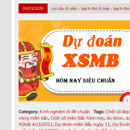
05/03/2026
soi cầu lô xiên - bạch thủ lô kép - bạch thủ
Category:
Kinh nghiệm lô đề chuẩn
Tags:
Chốt số đẹp
vàng miền bắc
,
Chốt số miền Bắc hôm nay
,
du doan
,
d
XSMB 4/11/2021
,
Dự đoán miền Bắc ngày 11
,
Dự Đoán