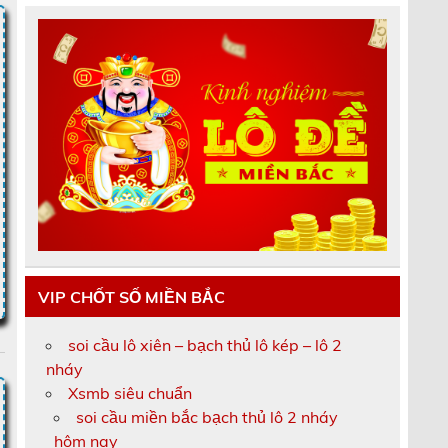
VIP CHỐT SỐ MIỀN BẮC
soi cầu lô xiên – bạch thủ lô kép – lô 2
nháy
Xsmb siêu chuẩn
soi cầu miền bắc bạch thủ lô 2 nháy
hôm nay