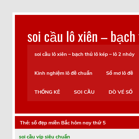
Skip
to
content
soi cầu lô xiên – bạch
soi cầu lô xiên – bạch thủ lô kép – bạch thủ lô 2 
soi cầu lô xiên – bạch thủ lô kép – lô 2 nháy
Kinh nghiệm lô đề chuẩn
Sổ mơ lô đề
THỐNG KÊ
SOI CẦU
DÒ VÉ SỐ
Thẻ:
số đẹp miền Bắc hôm nay thứ 5
soi cầu víp siêu chuẩn