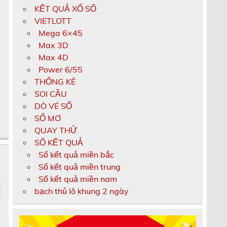
KẾT QUẢ XỔ SỐ
VIETLOTT
Mega 6×45
Max 3D
Max 4D
Power 6/55
THỐNG KÊ
SOI CẦU
DÒ VÉ SỐ
SỔ MƠ
QUAY THỬ
SỐ KẾT QUẢ
Số kết quả miền bắc
Số kết quả miền trung
Số kết quả miền nam
bạch thủ lô khung 2 ngày