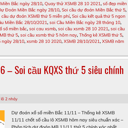
,
Miền Bắc ngày 28/10
,
Quay thử XSMB 28 10 2021
,
số đẹp miền
Dự Đoán Miền Bắc ngày 28/10
,
Soi cầu dự đoán Miền Bắc thứ 5
,
i cầu dự đoán XSMB thứ 5 miễn phí
,
Soi cầu kết quả thứ 5 ngon
ầu Miền Bắc 28/10/2021
,
soi Cầu Miền Bắc ngày 28 tháng 10
,
xổ số miền bắc
,
soi cau xsmb
,
soi cầu xsmb 28 10 2021
,
soi cầu
SMB thứ 5
,
soi cầu xsmb thứ 5 hôm nay
,
Thống kê XSMB thứ 5
,
5 ngày 28/10
,
xsmb 28 10 2020
,
XSMB 28/10/2021
,
XSMB năm
 – Soi cầu KQXS thứ 5 siêu chính
 lô 2 nháy
Dự đoán xổ số miền Bắc 11/11 – Thống kê XSMB
11/11 chốt số cầu lô XSMB hôm nay siêu chuẩn xác –
Phân tích dự đoán MB 11/11 thứ 5 chính xác nhất,