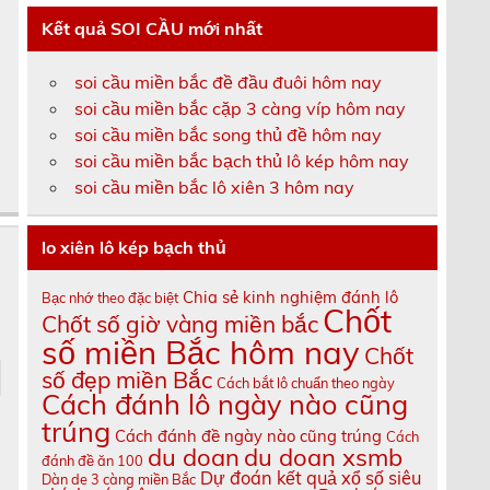
Kết quả SOI CẦU mới nhất
soi cầu miền bắc đề đầu đuôi hôm nay
soi cầu miền bắc cặp 3 càng víp hôm nay
soi cầu miền bắc song thủ đề hôm nay
soi cầu miền bắc bạch thủ lô kép hôm nay
soi cầu miền bắc lô xiên 3 hôm nay
lo xiên lô kép bạch thủ
Chia sẻ kinh nghiệm đánh lô
Bạc nhớ theo đặc biệt
Chốt
Chốt số giờ vàng miền bắc
số miền Bắc hôm nay
Chốt
số đẹp miền Bắc
Cách bắt lô chuẩn theo ngày
Cách đánh lô ngày nào cũng
trúng
Cách đánh đề ngày nào cũng trúng
Cách
du doan
du doan xsmb
đánh đề ăn 100
Dự đoán kết quả xổ số siêu
Dàn de 3 càng miền Bắc