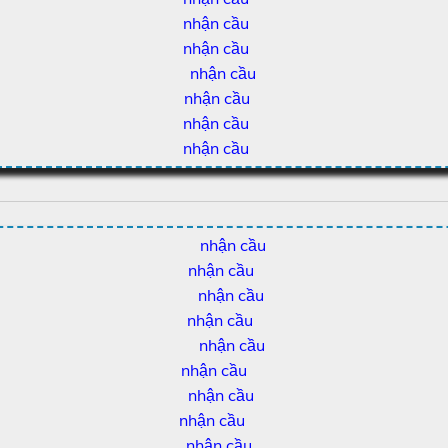
nhận cầu
nhận cầu
nhận cầu
nhận cầu
nhận cầu
nhận cầu
nhận cầu
nhận cầu
nhận cầu
nhận cầu
nhận cầu
nhận cầu
nhận cầu
nhận cầu
nhận cầu