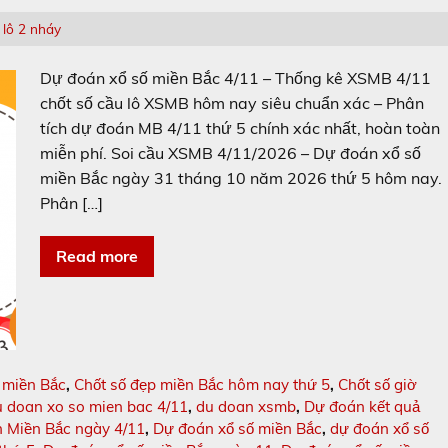
 lô 2 nháy
Dự đoán xổ số miền Bắc 4/11 – Thống kê XSMB 4/11
chốt số cầu lô XSMB hôm nay siêu chuẩn xác – Phân
tích dự đoán MB 4/11 thứ 5 chính xác nhất, hoàn toàn
miễn phí. Soi cầu XSMB 4/11/2026 – Dự đoán xổ số
miền Bắc ngày 31 tháng 10 năm 2026 thứ 5 hôm nay.
Phân […]
Read more
 miền Bắc
,
Chốt số đẹp miền Bắc hôm nay thứ 5
,
Chốt số giờ
u doan xo so mien bac 4/11
,
du doan xsmb
,
Dự đoán kết quả
 Miền Bắc ngày 4/11
,
Dự đoán xổ số miền Bắc
,
dự đoán xổ số