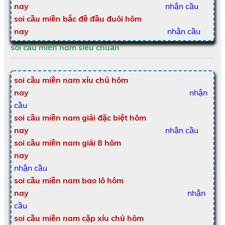
nay
nhận cầu
soi cầu miền bắc đề đầu đuôi hôm
nay
nhận cầu
soi cầu miền nam siêu chuẩn
soi cầu miền nam xỉu chủ hôm
nay
nhận
cầu
soi cầu miền nam giải đặc biệt hôm
nay
nhận cầu
soi cầu miền nam giải 8 hôm
nay
nhận cầu
soi cầu miền nam bao lô hôm
nay
nhận
cầu
soi cầu miền nam cặp xỉu chủ hôm