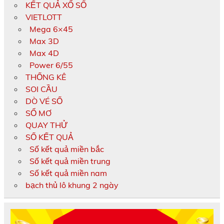
KẾT QUẢ XỔ SỐ
VIETLOTT
Mega 6×45
Max 3D
Max 4D
Power 6/55
THỐNG KÊ
SOI CẦU
DÒ VÉ SỐ
SỔ MƠ
QUAY THỬ
SỐ KẾT QUẢ
Số kết quả miền bắc
Số kết quả miền trung
Số kết quả miền nam
bạch thủ lô khung 2 ngày