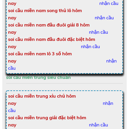
nay
nhận cầu
soi cầu miền nam song thủ lô hôm
nay
nhận cầu
soi cầu miền nam đầu đuôi giải 8 hôm
nay
nhận cầu
soi cầu miền nam đầu đuôi đặc biệt hôm
nay
nhận cầu
soi cầu miền nam lô 3 số hôm
nay
nhận
cầu
soi cầu miền trung siêu chuẩn
soi cầu miền trung xỉu chủ hôm
nay
nhận
cầu
soi cầu miền trung giải đặc biệt hôm
nay
nhận cầu