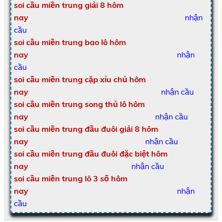
soi cầu miền trung giải 8 hôm
nay
nhận
cầu
soi cầu miền trung bao lô hôm
nay
nhận
cầu
soi cầu miền trung cặp xỉu chủ hôm
nay
nhận cầu
soi cầu miền trung song thủ lô hôm
nay
nhận cầu
soi cầu miền trung đầu đuôi giải 8 hôm
nay
nhận cầu
soi cầu miền trung đầu đuôi đặc biệt hôm
nay
nhận cầu
soi cầu miền trung lô 3 số hôm
nay
nhận
cầu