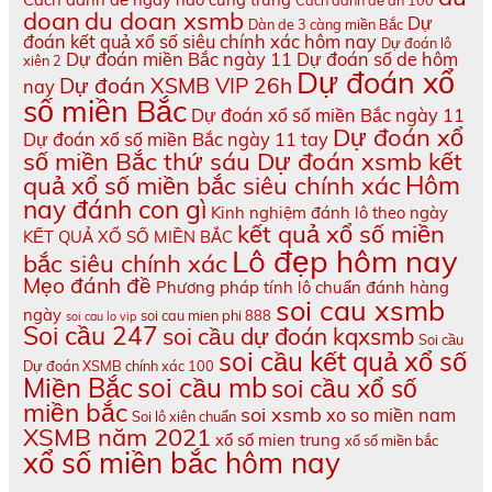
Cách đánh đề ăn 100
doan
du doan xsmb
Dự
Dàn de 3 càng miền Bắc
đoán kết quả xổ số siêu chính xác hôm nay
Dự đoán lô
Dự đoán miền Bắc ngày 11
Dự đoán số de hôm
xiên 2
Dự đoán xổ
Dự đoán XSMB VIP 26h
nay
số miền Bắc
Dự đoán xổ số miền Bắc ngày 11
Dự đoán xổ
Dự đoán xổ số miền Bắc ngày 11 tay
số miền Bắc thứ sáu Dự đoán xsmb kết
Hôm
quả xổ số miền bắc siêu chính xác
nay đánh con gì
Kinh nghiệm đánh lô theo ngày
kết quả xổ số miền
KẾT QUẢ XỔ SỐ MIỀN BẮC
Lô đẹp hôm nay
bắc siêu chính xác
Mẹo đánh đề
Phương pháp tính lô chuẩn đánh hàng
soi cau xsmb
ngày
soi cau mien phi 888
soi cau lo vip
Soi cầu 247
soi cầu dự đoán kqxsmb
Soi cầu
soi cầu kết quả xổ số
Dự đoán XSMB chính xác 100
Miền Bắc
soi cầu mb
soi cầu xổ số
miền bắc
soi xsmb
xo so miền nam
Soi lô xiên chuẩn
XSMB năm 2021
xổ số mien trung
xổ số miền bắc
xổ số miền bắc hôm nay