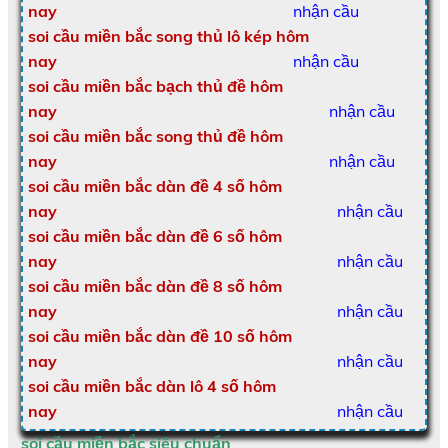
nay
nhận cầu
soi cầu miền bắc song thủ lô kép hôm
nay
nhận cầu
soi cầu miền bắc bạch thủ đề hôm
nay
nhận cầu
soi cầu miền bắc song thủ đề hôm
nay
nhận cầu
soi cầu miền bắc dàn đề 4 số hôm
nay
nhận cầu
soi cầu miền bắc dàn đề 6 số hôm
nay
nhận cầu
soi cầu miền bắc dàn đề 8 số hôm
nay
nhận cầu
soi cầu miền bắc dàn đề 10 số hôm
nay
nhận cầu
soi cầu miền bắc dàn lô 4 số hôm
nay
nhận cầu
soi cầu miền bắc siêu chuẩn