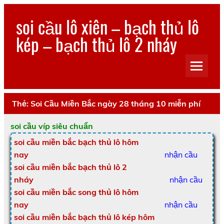
Skip
to
soi cầu lô xiên – bạch thủ lô
content
kép – bạch thủ lô 2 nháy
soi cầu lô xiên – bạch thủ lô kép – bạch thủ lô 2 nháy
Thẻ:
Soi Cầu Miền Bắc ngày 28 tháng 10 miễn phí
soi cầu víp siêu chuẩn
soi cầu miền bắc bạch thủ lô hôm
nay
nhận cầu
soi cầu miền bắc bạch thủ lô 2
nháy
nhận cầu
soi cầu miền bắc song thủ lô hôm
nay
nhận cầu
soi cầu miền bắc bạch thủ lô kép hôm