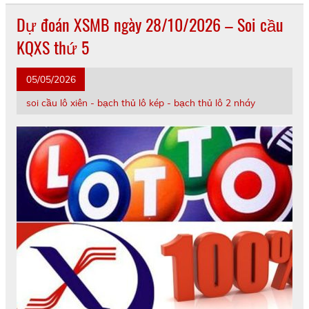
Dự đoán XSMB ngày 28/10/2026 – Soi cầu
KQXS thứ 5
05/05/2026
soi cầu lô xiên - bạch thủ lô kép - bạch thủ lô 2 nháy