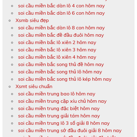
soi cầu miền bắc dàn lô 4 con hôm nay
soi cầu miền bắc dàn lô 6 con hôm nay
Xsmb siêu đẹp
soi cầu miền bắc dàn lô 8 con hôm nay
soi cầu miền bắc đề đầu đuôi hôm nay
soi cầu miền bắc lô xiên 2 hôm nay
soi cầu miền bắc lô xiên 3 hôm nay
soi cầu miền bắc lô xiên 4 hôm nay
soi cầu miền bắc song thủ đề hôm nay
soi cầu miền bắc song thủ lô hôm nay
soi cầu miền bắc song thủ lô kép hôm nay
Xsmt siêu chuẩn
soi cầu miền trung bao lô hôm nay
soi cầu miền trung cặp xíu chủ hôm nay
soi cầu miền trung đặc biệt hôm nay
soi cầu miền trung giải tám hôm nay
soi cầu miền trung lô 3 số giải 8 hôm nay
soi cầu miền trung sớ đầu đuôi giải 8 hôm nay