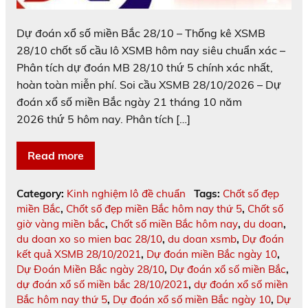
Dự đoán xổ số miền Bắc 28/10 – Thống kê XSMB
28/10 chốt số cầu lô XSMB hôm nay siêu chuẩn xác –
Phân tích dự đoán MB 28/10 thứ 5 chính xác nhất,
hoàn toàn miễn phí. Soi cầu XSMB 28/10/2026 – Dự
đoán xổ số miền Bắc ngày 21 tháng 10 năm
2026 thứ 5 hôm nay. Phân tích […]
Read more
Category:
Kinh nghiệm lô đề chuẩn
Tags:
Chốt số đẹp
miền Bắc
,
Chốt số đẹp miền Bắc hôm nay thứ 5
,
Chốt số
giờ vàng miền bắc
,
Chốt số miền Bắc hôm nay
,
du doan
,
du doan xo so mien bac 28/10
,
du doan xsmb
,
Dự đoán
kết quả XSMB 28/10/2021
,
Dự đoán miền Bắc ngày 10
,
Dự Đoán Miền Bắc ngày 28/10
,
Dự đoán xổ số miền Bắc
,
dự đoán xổ số miền bắc 28/10/2021
,
dự đoán xổ số miền
Bắc hôm nay thứ 5
,
Dự đoán xổ số miền Bắc ngày 10
,
Dự