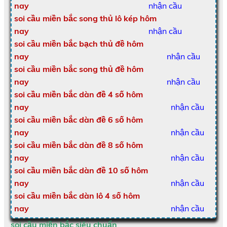
nay
nhận cầu
soi cầu miền bắc song thủ lô kép hôm
nay
nhận cầu
soi cầu miền bắc bạch thủ đề hôm
nay
nhận cầu
soi cầu miền bắc song thủ đề hôm
nay
nhận cầu
soi cầu miền bắc dàn đề 4 số hôm
nay
nhận cầu
soi cầu miền bắc dàn đề 6 số hôm
nay
nhận cầu
soi cầu miền bắc dàn đề 8 số hôm
nay
nhận cầu
soi cầu miền bắc dàn đề 10 số hôm
nay
nhận cầu
soi cầu miền bắc dàn lô 4 số hôm
nay
nhận cầu
soi cầu miền bắc siêu chuẩn