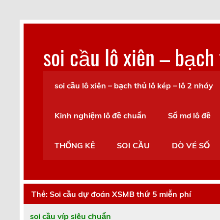
Skip
to
content
soi cầu lô xiên – bạch
soi cầu lô xiên – bạch thủ lô kép – bạch thủ lô 2 
soi cầu lô xiên – bạch thủ lô kép – lô 2 nháy
Kinh nghiệm lô đề chuẩn
Sổ mơ lô đề
THỐNG KÊ
SOI CẦU
DÒ VÉ SỐ
Thẻ:
Soi cầu dự đoán XSMB thứ 5 miễn phí
soi cầu víp siêu chuẩn