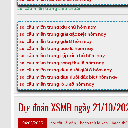
soi cầu miền trung siêu chuẩn
soi cầu miền trung xỉu chủ hôm nay
soi cầu miền trung giải đặc biệt hôm nay
soi cầu miền trung giải 8 hôm nay
soi cầu miền trung bao lô hôm nay
soi cầu miền trung cặp xỉu chủ hôm nay
soi cầu miền trung song thủ lô hôm nay
soi cầu miền trung đầu đuôi giải 8 hôm nay
soi cầu miền trung đầu đuôi đặc biệt hôm nay
soi cầu miền trung lô 3 số hôm nay
Dự đoán XSMB ngày 21/10/202
04/03/2026
soi cầu lô xiên - bạch thủ lô kép - bạch thủ