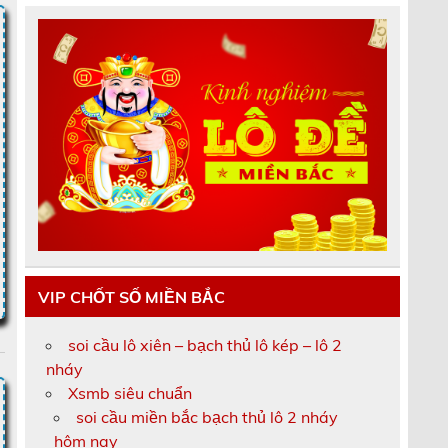
VIP CHỐT SỐ MIỀN BẮC
soi cầu lô xiên – bạch thủ lô kép – lô 2
nháy
Xsmb siêu chuẩn
soi cầu miền bắc bạch thủ lô 2 nháy
hôm nay