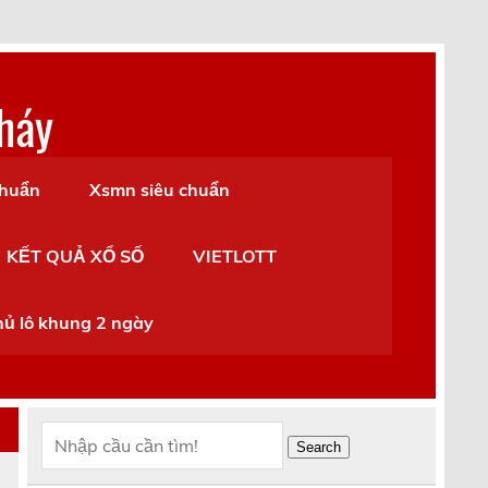
nháy
chuẩn
Xsmn siêu chuẩn
KẾT QUẢ XỔ SỐ
VIETLOTT
hủ lô khung 2 ngày
Search