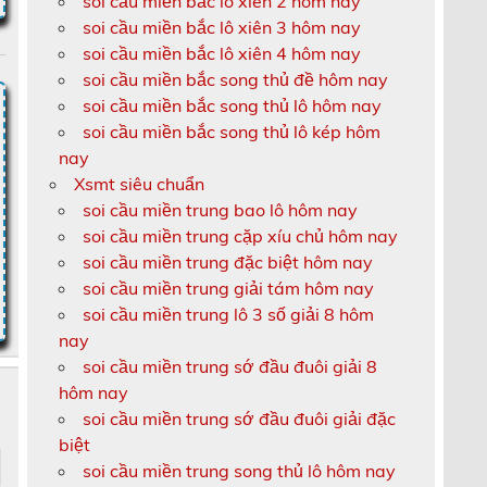
soi cầu miền bắc lô xiên 2 hôm nay
soi cầu miền bắc lô xiên 3 hôm nay
soi cầu miền bắc lô xiên 4 hôm nay
soi cầu miền bắc song thủ đề hôm nay
soi cầu miền bắc song thủ lô hôm nay
soi cầu miền bắc song thủ lô kép hôm
nay
Xsmt siêu chuẩn
soi cầu miền trung bao lô hôm nay
soi cầu miền trung cặp xíu chủ hôm nay
soi cầu miền trung đặc biệt hôm nay
soi cầu miền trung giải tám hôm nay
soi cầu miền trung lô 3 số giải 8 hôm
nay
soi cầu miền trung sớ đầu đuôi giải 8
hôm nay
soi cầu miền trung sớ đầu đuôi giải đặc
biệt
soi cầu miền trung song thủ lô hôm nay