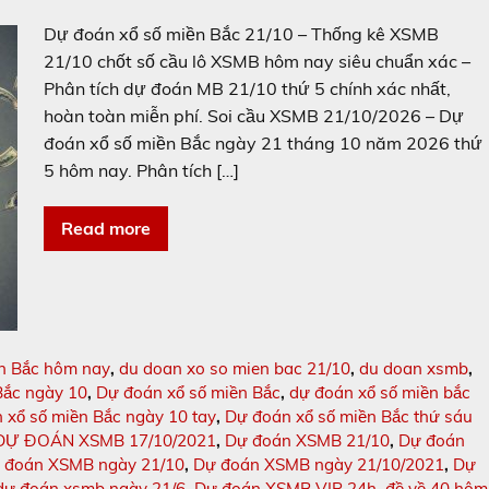
Dự đoán xổ số miền Bắc 21/10 – Thống kê XSMB
21/10 chốt số cầu lô XSMB hôm nay siêu chuẩn xác –
Phân tích dự đoán MB 21/10 thứ 5 chính xác nhất,
hoàn toàn miễn phí. Soi cầu XSMB 21/10/2026 – Dự
đoán xổ số miền Bắc ngày 21 tháng 10 năm 2026 thứ
5 hôm nay. Phân tích […]
Read more
ền Bắc hôm nay
,
du doan xo so mien bac 21/10
,
du doan xsmb
,
Bắc ngày 10
,
Dự đoán xổ số miền Bắc
,
dự đoán xổ số miền bắc
 xổ số miền Bắc ngày 10 tay
,
Dự đoán xổ số miền Bắc thứ sáu
DỰ ĐOÁN XSMB 17/10/2021
,
Dự đoán XSMB 21/10
,
Dự đoán
 đoán XSMB ngày 21/10
,
Dự đoán XSMB ngày 21/10/2021
,
Dự
dự đoán xsmb ngày 21/6
,
Dự đoán XSMB VIP 24h
,
đề về 40 hôm