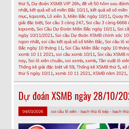
thứ 5
,
Dự đoán XSMB VIP 26h
,
đề về 50 hôm sau đánh
nhất
,
kết quả xổ số miền Bắc 10/11
,
kết quả xổ số miền
mục
,
kqxsmb
,
Lô xiên 3
,
Miền Bắc ngày 10/11
,
Quay th
giải đặc biệt
,
Soi cầu 3 càng 247
,
Soi cầu 3 càng 6666 
kqxsmb
,
Soi Cầu Dự Đoán Miền Bắc ngày 10/11
,
Soi c
ngày 10/11/2021
,
Soi cầu Dự đoán XSMB chính xác 1
ngon nhất
,
soi cầu kết quả xổ số Miền Bắc
,
Soi cầu lô x
Bắc ngày 10 tháng 11
,
Soi Cầu Miền Bắc ngày 10 thán
xsmb 10 11 2021
,
soi cầu xsmb 10/11
,
Soi cầu XSMB 
nay
,
Soi lô xiên chuẩn
,
soi xsmb
,
sxmb
,
Tần suất lô xiê
Thống kê giải đặc biệt về 59
,
Thống kê XSMB thứ 5
,
xổ 
thứ 5 ngày 10/11
,
xsmb 10 11 2021
,
XSMB năm 2021
,
Dự đoán XSMB ngày 28/10/202
04/03/2026
soi cầu lô xiên - bạch thủ lô kép - bạch thủ