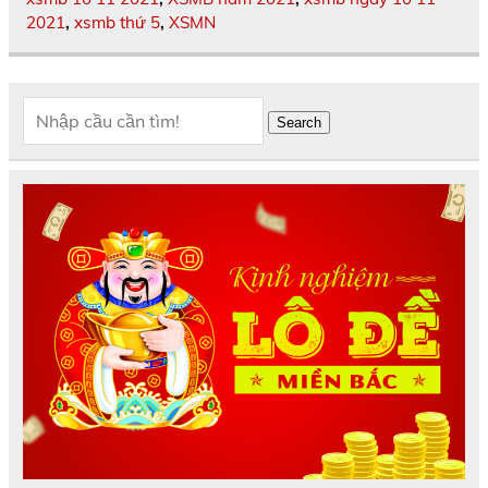
2021
,
xsmb thứ 5
,
XSMN
Search