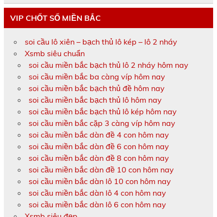
VIP CHỐT SỐ MIỀN BẮC
soi cầu lô xiên – bạch thủ lô kép – lô 2 nháy
Xsmb siêu chuẩn
soi cầu miền bắc bạch thủ lô 2 nháy hôm nay
soi cầu miền bắc ba càng víp hôm nay
soi cầu miền bắc bạch thủ đề hôm nay
soi cầu miền bắc bạch thủ lô hôm nay
soi cầu miền bắc bạch thủ lô kép hôm nay
soi cầu miền bắc cặp 3 càng víp hôm nay
soi cầu miền bắc dàn đề 4 con hôm nay
soi cầu miền bắc dàn đề 6 con hôm nay
soi cầu miền bắc dàn đề 8 con hôm nay
soi cầu miền bắc dàn đề 10 con hôm nay
soi cầu miền bắc dàn lô 10 con hôm nay
soi cầu miền bắc dàn lô 4 con hôm nay
soi cầu miền bắc dàn lô 6 con hôm nay
Xsmb siêu đẹp