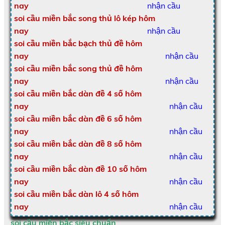
nay
nhận cầu
soi cầu miền bắc song thủ lô kép hôm
nay
nhận cầu
soi cầu miền bắc bạch thủ đề hôm
nay
nhận cầu
soi cầu miền bắc song thủ đề hôm
nay
nhận cầu
soi cầu miền bắc dàn đề 4 số hôm
nay
nhận cầu
soi cầu miền bắc dàn đề 6 số hôm
nay
nhận cầu
soi cầu miền bắc dàn đề 8 số hôm
nay
nhận cầu
soi cầu miền bắc dàn đề 10 số hôm
nay
nhận cầu
soi cầu miền bắc dàn lô 4 số hôm
nay
nhận cầu
soi cầu miền bắc siêu chuẩn