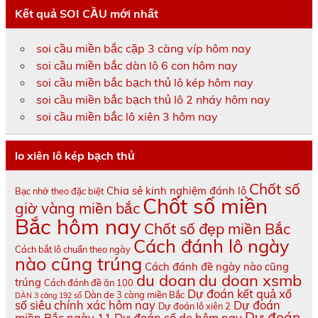
Kết quả SOI CẦU mới nhất
soi cầu miền bắc cặp 3 càng víp hôm nay
soi cầu miền bắc dàn lô 6 con hôm nay
soi cầu miền bắc bạch thủ lô kép hôm nay
soi cầu miền bắc bạch thủ lô 2 nháy hôm nay
soi cầu miền bắc lô xiên 3 hôm nay
lo xiên lô kép bạch thủ
Chốt số
Chia sẻ kinh nghiệm đánh lô
Bạc nhớ theo đặc biệt
Chốt số miền
giờ vàng miền bắc
Bắc hôm nay
Chốt số đẹp miền Bắc
Cách đánh lô ngày
Cách bắt lô chuẩn theo ngày
nào cũng trúng
Cách đánh đề ngày nào cũng
du doan
du doan xsmb
trúng
Cách đánh đề ăn 100
Dự đoán kết quả xổ
Dàn de 3 càng miền Bắc
DÀN 3 càng 192 số
số siêu chính xác hôm nay
Dự đoán
Dự đoán lô xiên 2
Dự đoán
miền Bắc ngày 11
Dự đoán số de hôm nay