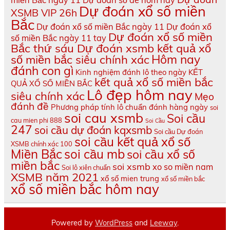
Dự đoán xổ số miền
XSMB VIP 26h
Bắc
Dự đoán xổ số miền Bắc ngày 11
Dự đoán xổ
Dự đoán xổ số miền
số miền Bắc ngày 11 tay
Bắc thứ sáu Dự đoán xsmb kết quả xổ
Hôm nay
số miền bắc siêu chính xác
đánh con gì
Kinh nghiệm đánh lô theo ngày
KẾT
kết quả xổ số miền bắc
QUẢ XỔ SỐ MIỀN BẮC
Lô đẹp hôm nay
siêu chính xác
Mẹo
đánh đề
Phương pháp tính lô chuẩn đánh hàng ngày
soi
soi cau xsmb
Soi cầu
cau mien phi 888
Soi Cầu
247
soi cầu dự đoán kqxsmb
Soi cầu Dự đoán
soi cầu kết quả xổ số
XSMB chính xác 100
Miền Bắc
soi cầu mb
soi cầu xổ số
miền bắc
soi xsmb
xo so miền nam
Soi lô xiên chuẩn
XSMB năm 2021
xổ số mien trung
xổ số miền bắc
xổ số miền bắc hôm nay
Powered by
WordPress
and
Leeway
.