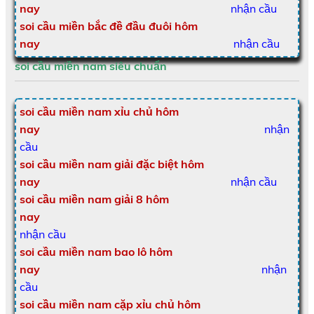
nay
nhận cầu
soi cầu miền bắc đề đầu đuôi hôm
nay
nhận cầu
soi cầu miền nam siêu chuẩn
soi cầu miền nam xỉu chủ hôm
nay
nhận
cầu
soi cầu miền nam giải đặc biệt hôm
nay
nhận cầu
soi cầu miền nam giải 8 hôm
nay
nhận cầu
soi cầu miền nam bao lô hôm
nay
nhận
cầu
soi cầu miền nam cặp xỉu chủ hôm