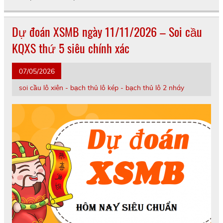
Dự đoán XSMB ngày 11/11/2026 – Soi cầu
KQXS thứ 5 siêu chính xác
07/05/2026
soi cầu lô xiên - bạch thủ lô kép - bạch thủ lô 2 nháy