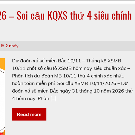
 – Soi cầu KQXS thứ 4 siêu chính
 lô 2 nháy
Dự đoán xổ số miền Bắc 10/11 – Thống kê XSMB
10/11 chốt số cầu lô XSMB hôm nay siêu chuẩn xác –
Phân tích dự đoán MB 10/11 thứ 4 chính xác nhất,
hoàn toàn miễn phí. Soi cầu XSMB 10/11/2026 – Dự
đoán xổ số miền Bắc ngày 31 tháng 10 năm 2026 thứ
4 hôm nay. Phân […]
Read more