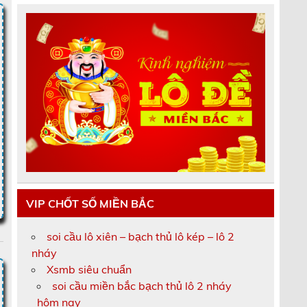
VIP CHỐT SỐ MIỀN BẮC
soi cầu lô xiên – bạch thủ lô kép – lô 2
nháy
Xsmb siêu chuẩn
soi cầu miền bắc bạch thủ lô 2 nháy
hôm nay