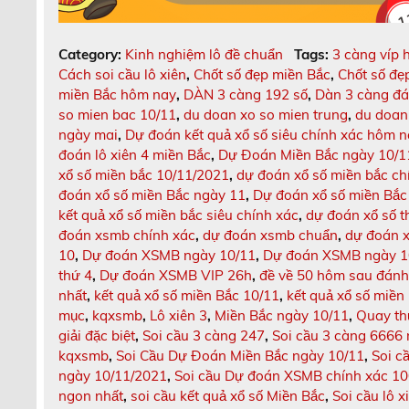
Category:
Kinh nghiệm lô đề chuẩn
Tags:
3 càng víp
Cách soi cầu lô xiên
,
Chốt số đẹp miền Bắc
,
Chốt số đẹ
miền Bắc hôm nay
,
DÀN 3 càng 192 số
,
Dàn 3 càng đ
so mien bac 10/11
,
du doan xo so mien trung
,
du doan
ngày mai
,
Dự đoán kết quả xổ số siêu chính xác hôm 
đoán lô xiên 4 miền Bắc
,
Dự Đoán Miền Bắc ngày 10/1
xổ số miền bắc 10/11/2021
,
dự đoán xổ số miền bắc c
đoán xổ số miền Bắc ngày 11
,
Dự đoán xổ số miền Bắc
kết quả xổ số miền bắc siêu chính xác
,
dự đoán xổ số t
đoán xsmb chính xác
,
dự đoán xsmb chuẩn
,
dự đoán x
10
,
Dự đoán XSMB ngày 10/11
,
Dự đoán XSMB ngày 1
thứ 4
,
Dự đoán XSMB VIP 26h
,
đề về 50 hôm sau đánh
nhất
,
kết quả xổ số miền Bắc 10/11
,
kết quả xổ số miền
mục
,
kqxsmb
,
Lô xiên 3
,
Miền Bắc ngày 10/11
,
Quay th
giải đặc biệt
,
Soi cầu 3 càng 247
,
Soi cầu 3 càng 6666 
kqxsmb
,
Soi Cầu Dự Đoán Miền Bắc ngày 10/11
,
Soi c
ngày 10/11/2021
,
Soi cầu Dự đoán XSMB chính xác 1
ngon nhất
,
soi cầu kết quả xổ số Miền Bắc
,
Soi cầu lô x