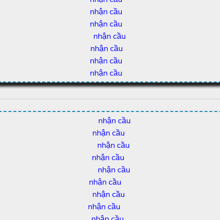
nhận cầu
nhận cầu
nhận cầu
nhận cầu
nhận cầu
nhận cầu
nhận cầu
nhận cầu
nhận cầu
nhận cầu
nhận cầu
nhận cầu
nhận cầu
nhận cầu
nhận cầu