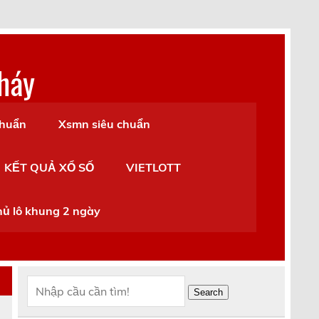
nháy
chuẩn
Xsmn siêu chuẩn
KẾT QUẢ XỔ SỐ
VIETLOTT
hủ lô khung 2 ngày
Search