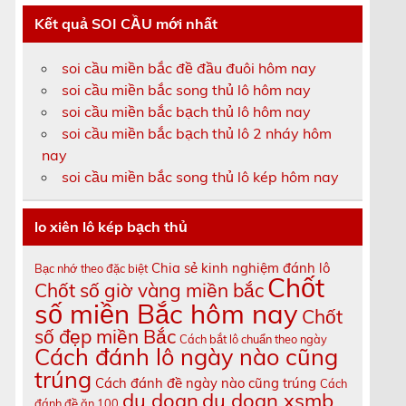
Kết quả SOI CẦU mới nhất
soi cầu miền bắc đề đầu đuôi hôm nay
soi cầu miền bắc song thủ lô hôm nay
soi cầu miền bắc bạch thủ lô hôm nay
soi cầu miền bắc bạch thủ lô 2 nháy hôm
n
nay
soi cầu miền bắc song thủ lô kép hôm nay
lo xiên lô kép bạch thủ
Chia sẻ kinh nghiệm đánh lô
Bạc nhớ theo đặc biệt
Chốt
Chốt số giờ vàng miền bắc
n
số miền Bắc hôm nay
Chốt
số đẹp miền Bắc
Cách bắt lô chuẩn theo ngày
Cách đánh lô ngày nào cũng
trúng
Cách đánh đề ngày nào cũng trúng
Cách
du doan
du doan xsmb
đánh đề ăn 100