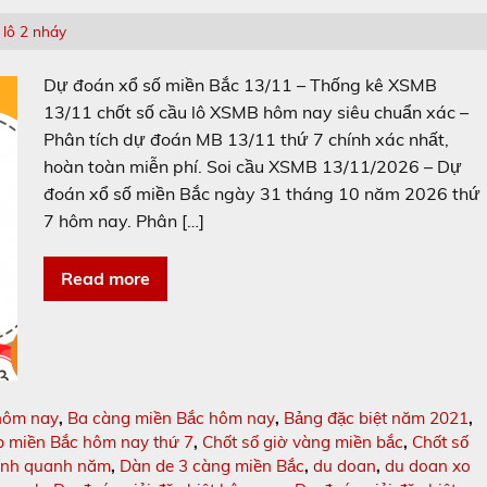
 lô 2 nháy
Dự đoán xổ số miền Bắc 13/11 – Thống kê XSMB
13/11 chốt số cầu lô XSMB hôm nay siêu chuẩn xác –
Phân tích dự đoán MB 13/11 thứ 7 chính xác nhất,
hoàn toàn miễn phí. Soi cầu XSMB 13/11/2026 – Dự
đoán xổ số miền Bắc ngày 31 tháng 10 năm 2026 thứ
7 hôm nay. Phân […]
Read more
 hôm nay
,
Ba càng miền Bắc hôm nay
,
Bảng đặc biệt năm 2021
,
p miền Bắc hôm nay thứ 7
,
Chốt số giờ vàng miền bắc
,
Chốt số
ánh quanh năm
,
Dàn de 3 càng miền Bắc
,
du doan
,
du doan xo