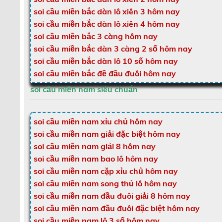
soi cầu miền bắc dàn lô xiên 3 hôm nay
soi cầu miền bắc dàn lô xiên 4 hôm nay
soi cầu miền bắc 3 càng hôm nay
soi cầu miền bắc dàn 3 càng 2 số hôm nay
soi cầu miền bắc dàn lô 10 số hôm nay
soi cầu miền bắc đề đầu đuôi hôm nay
soi cầu miền nam siêu chuẩn
soi cầu miền nam xỉu chủ hôm nay
soi cầu miền nam giải đặc biệt hôm nay
soi cầu miền nam giải 8 hôm nay
soi cầu miền nam bao lô hôm nay
soi cầu miền nam cặp xỉu chủ hôm nay
soi cầu miền nam song thủ lô hôm nay
soi cầu miền nam đầu đuôi giải 8 hôm nay
soi cầu miền nam đầu đuôi đặc biệt hôm nay
soi cầu miền nam lô 3 số hôm nay