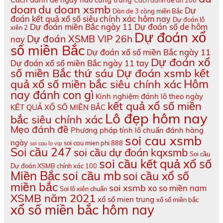
Cách đánh đề ăn 100
doan
du doan xsmb
Dự
Dàn de 3 càng miền Bắc
đoán kết quả xổ số siêu chính xác hôm nay
Dự đoán lô
Dự đoán miền Bắc ngày 11
Dự đoán số de hôm
xiên 2
Dự đoán xổ
Dự đoán XSMB VIP 26h
nay
số miền Bắc
Dự đoán xổ số miền Bắc ngày 11
Dự đoán xổ
Dự đoán xổ số miền Bắc ngày 11 tay
số miền Bắc thứ sáu Dự đoán xsmb kết
Hôm
quả xổ số miền bắc siêu chính xác
nay đánh con gì
Kinh nghiệm đánh lô theo ngày
kết quả xổ số miền
KẾT QUẢ XỔ SỐ MIỀN BẮC
Lô đẹp hôm nay
bắc siêu chính xác
Mẹo đánh đề
Phương pháp tính lô chuẩn đánh hàng
soi cau xsmb
ngày
soi cau mien phi 888
soi cau lo vip
Soi cầu 247
soi cầu dự đoán kqxsmb
Soi cầu
soi cầu kết quả xổ số
Dự đoán XSMB chính xác 100
Miền Bắc
soi cầu mb
soi cầu xổ số
miền bắc
soi xsmb
xo so miền nam
Soi lô xiên chuẩn
XSMB năm 2021
xổ số mien trung
xổ số miền bắc
xổ số miền bắc hôm nay