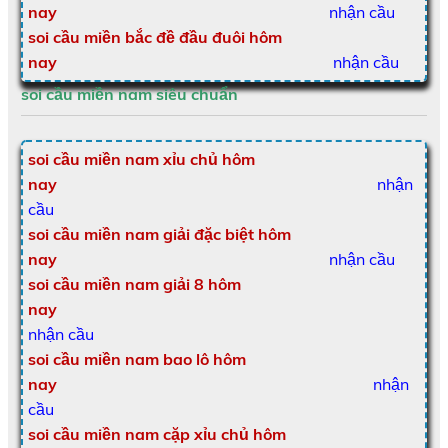
nay
nhận cầu
soi cầu miền bắc đề đầu đuôi hôm
nay
nhận cầu
soi cầu miền nam siêu chuẩn
soi cầu miền nam xỉu chủ hôm
nay
nhận
cầu
soi cầu miền nam giải đặc biệt hôm
nay
nhận cầu
soi cầu miền nam giải 8 hôm
nay
nhận cầu
soi cầu miền nam bao lô hôm
nay
nhận
cầu
soi cầu miền nam cặp xỉu chủ hôm