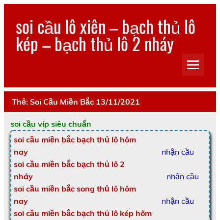
Skip
to
soi cầu lô xiên – bạch thủ lô
content
kép – bạch thủ lô 2 nháy
soi cầu lô xiên – bạch thủ lô kép – bạch thủ lô 2 nháy
Thẻ:
Soi Cầu Miền Bắc 13/11/2021
soi cầu víp siêu chuẩn
soi cầu miền bắc bạch thủ lô hôm
nay
nhận cầu
soi cầu miền bắc bạch thủ lô 2
nháy
nhận cầu
soi cầu miền bắc song thủ lô hôm
nay
nhận cầu
soi cầu miền bắc bạch thủ lô kép hôm