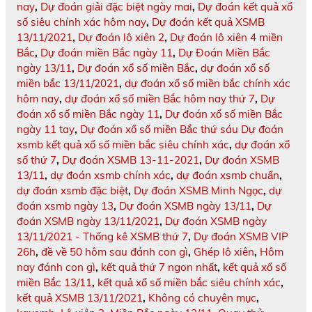
nay
,
Dự đoán giải đặc biệt ngày mai
,
Dự đoán kết quả xổ
số siêu chính xác hôm nay
,
Dự đoán kết quả XSMB
13/11/2021
,
Dự đoán lô xiên 2
,
Dự đoán lô xiên 4 miền
Bắc
,
Dự đoán miền Bắc ngày 11
,
Dự Đoán Miền Bắc
ngày 13/11
,
Dự đoán xổ số miền Bắc
,
dự đoán xổ số
miền bắc 13/11/2021
,
dự đoán xổ số miền bắc chính xác
hôm nay
,
dự đoán xổ số miền Bắc hôm nay thứ 7
,
Dự
đoán xổ số miền Bắc ngày 11
,
Dự đoán xổ số miền Bắc
ngày 11 tay
,
Dự đoán xổ số miền Bắc thứ sáu Dự đoán
xsmb kết quả xổ số miền bắc siêu chính xác
,
dự đoán xổ
số thứ 7
,
Dự đoán XSMB 13-11-2021
,
Dự đoán XSMB
13/11
,
dự đoán xsmb chính xác
,
dự đoán xsmb chuẩn
,
dự đoán xsmb đặc biệt
,
Dự đoán XSMB Minh Ngọc
,
dự
đoán xsmb ngày 13
,
Dự đoán XSMB ngày 13/11
,
Dự
đoán XSMB ngày 13/11/2021
,
Dự đoán XSMB ngày
13/11/2021 - Thống kê XSMB thứ 7
,
Dự đoán XSMB VIP
26h
,
đề về 50 hôm sau đánh con gì
,
Ghép lô xiên
,
Hôm
nay đánh con gì
,
kết quả thứ 7 ngon nhất
,
kết quả xổ số
miền Bắc 13/11
,
kết quả xổ số miền bắc siêu chính xác
,
kết quả XSMB 13/11/2021
,
Không có chuyên mục
,