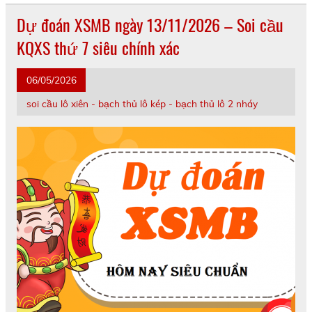
Dự đoán XSMB ngày 13/11/2026 – Soi cầu
KQXS thứ 7 siêu chính xác
06/05/2026
soi cầu lô xiên - bạch thủ lô kép - bạch thủ lô 2 nháy