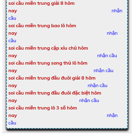
soi cầu miền trung giải 8 hôm
nay
nhận
cầu
soi cầu miền trung bao lô hôm
nay
nhận
cầu
soi cầu miền trung cặp xỉu chủ hôm
nay
nhận cầu
soi cầu miền trung song thủ lô hôm
nay
nhận cầu
soi cầu miền trung đầu đuôi giải 8 hôm
nay
nhận cầu
soi cầu miền trung đầu đuôi đặc biệt hôm
nay
nhận cầu
soi cầu miền trung lô 3 số hôm
nay
nhận
cầu