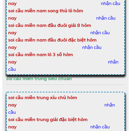
nay
nhận cầu
soi cầu miền nam song thủ lô hôm
nay
nhận cầu
soi cầu miền nam đầu đuôi giải 8 hôm
nay
nhận cầu
soi cầu miền nam đầu đuôi đặc biệt hôm
nay
nhận cầu
soi cầu miền nam lô 3 số hôm
nay
nhận
cầu
soi cầu miền trung siêu chuẩn
soi cầu miền trung xỉu chủ hôm
nay
nhận
cầu
soi cầu miền trung giải đặc biệt hôm
nay
nhận cầu