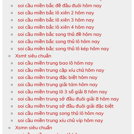
soi cầu miền bắc đề đầu đuôi hôm nay
soi cầu miền bắc lô xiên 2 hôm nay
soi cầu miền bắc lô xiên 3 hôm nay
soi cầu miền bắc lô xiên 4 hôm nay
soi cầu miền bắc song thủ đề hôm nay
soi cầu miền bắc song thủ lô hôm nay
soi cầu miền bắc song thủ lô kép hôm nay
Xsmt siêu chuẩn
soi cầu miền trung bao lô hôm nay
soi cầu miền trung cặp xíu chủ hôm nay
soi cầu miền trung đặc biệt hôm nay
soi cầu miền trung giải tám hôm nay
soi cầu miền trung lô 3 số giải 8 hôm nay
soi cầu miền trung sớ đầu đuôi giải 8 hôm nay
soi cầu miền trung sớ đầu đuôi giải đặc biệt
soi cầu miền trung song thủ lô hôm nay
soi cầu miền trung xíu chủ víp hôm nay
Xsmn siêu chuẩn