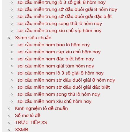
soi cầu miền trung lô 3 số giải 8 hôm nay
soi cầu miền trung sớ đầu đuôi giải 8 hôm nay
soi cầu miền trung sớ đầu đuôi giải đặc biệt
soi cầu miền trung song thủ lô hôm nay
soi cầu miền trung xíu chủ víp hôm nay
Xsmn siêu chuẩn
soi cầu miền nam bao lô hôm nay
soi cầu miền nam cặp xíu chủ hôm nay
soi cầu miền nam đặc biệt hôm nay
soi cầu miền nam giải tám hôm nay
soi cầu miền nam lô 3 số giải 8 hôm nay
soi cầu miền nam sớ đầu đuôi giải 8 hôm nay
soi cầu miền nam sớ đầu đuôi giải đặc biệt
soi cầu miền nam song thủ lô hôm nay
soi cầu miền nam xíu chủ hôm nay
Kinh nghiệm lô đề chuẩn
Sổ mơ lô đề
TRỰC TIẾP XS
XSMB