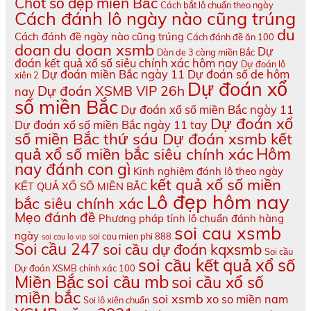
Chốt số đẹp miền Bắc
Cách bắt lô chuẩn theo ngày
Cách đánh lô ngày nào cũng trúng
du
Cách đánh đề ngày nào cũng trúng
Cách đánh đề ăn 100
doan
du doan xsmb
Dự
Dàn de 3 càng miền Bắc
đoán kết quả xổ số siêu chính xác hôm nay
Dự đoán lô
Dự đoán miền Bắc ngày 11
Dự đoán số de hôm
xiên 2
Dự đoán xổ
Dự đoán XSMB VIP 26h
nay
số miền Bắc
Dự đoán xổ số miền Bắc ngày 11
Dự đoán xổ
Dự đoán xổ số miền Bắc ngày 11 tay
số miền Bắc thứ sáu Dự đoán xsmb kết
Hôm
quả xổ số miền bắc siêu chính xác
nay đánh con gì
Kinh nghiệm đánh lô theo ngày
kết quả xổ số miền
KẾT QUẢ XỔ SỐ MIỀN BẮC
Lô đẹp hôm nay
bắc siêu chính xác
Mẹo đánh đề
Phương pháp tính lô chuẩn đánh hàng
soi cau xsmb
ngày
soi cau mien phi 888
soi cau lo vip
Soi cầu 247
soi cầu dự đoán kqxsmb
Soi cầu
soi cầu kết quả xổ số
Dự đoán XSMB chính xác 100
Miền Bắc
soi cầu mb
soi cầu xổ số
miền bắc
soi xsmb
xo so miền nam
Soi lô xiên chuẩn