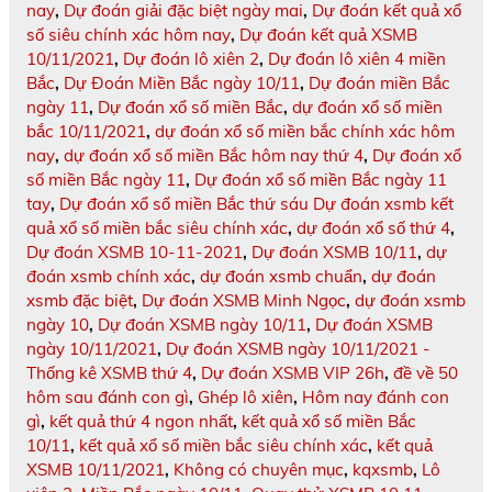
nay
,
Dự đoán giải đặc biệt ngày mai
,
Dự đoán kết quả xổ
số siêu chính xác hôm nay
,
Dự đoán kết quả XSMB
10/11/2021
,
Dự đoán lô xiên 2
,
Dự đoán lô xiên 4 miền
Bắc
,
Dự Đoán Miền Bắc ngày 10/11
,
Dự đoán miền Bắc
ngày 11
,
Dự đoán xổ số miền Bắc
,
dự đoán xổ số miền
bắc 10/11/2021
,
dự đoán xổ số miền bắc chính xác hôm
nay
,
dự đoán xổ số miền Bắc hôm nay thứ 4
,
Dự đoán xổ
số miền Bắc ngày 11
,
Dự đoán xổ số miền Bắc ngày 11
tay
,
Dự đoán xổ số miền Bắc thứ sáu Dự đoán xsmb kết
quả xổ số miền bắc siêu chính xác
,
dự đoán xổ số thứ 4
,
Dự đoán XSMB 10-11-2021
,
Dự đoán XSMB 10/11
,
dự
đoán xsmb chính xác
,
dự đoán xsmb chuẩn
,
dự đoán
xsmb đặc biệt
,
Dự đoán XSMB Minh Ngọc
,
dự đoán xsmb
ngày 10
,
Dự đoán XSMB ngày 10/11
,
Dự đoán XSMB
ngày 10/11/2021
,
Dự đoán XSMB ngày 10/11/2021 -
Thống kê XSMB thứ 4
,
Dự đoán XSMB VIP 26h
,
đề về 50
hôm sau đánh con gì
,
Ghép lô xiên
,
Hôm nay đánh con
gì
,
kết quả thứ 4 ngon nhất
,
kết quả xổ số miền Bắc
10/11
,
kết quả xổ số miền bắc siêu chính xác
,
kết quả
XSMB 10/11/2021
,
Không có chuyên mục
,
kqxsmb
,
Lô