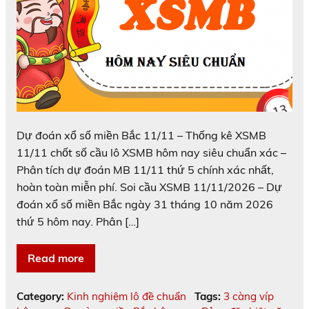
Dự đoán xổ số miền Bắc 11/11 – Thống kê XSMB
11/11 chốt số cầu lô XSMB hôm nay siêu chuẩn xác –
Phân tích dự đoán MB 11/11 thứ 5 chính xác nhất,
hoàn toàn miễn phí. Soi cầu XSMB 11/11/2026 – Dự
đoán xổ số miền Bắc ngày 31 tháng 10 năm 2026
thứ 5 hôm nay. Phân […]
Read more
Category:
Kinh nghiệm lô đề chuẩn
Tags:
3 càng víp