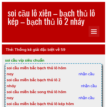
Skip
to
soi cầu lô xiên – bạch thủ lô
content
kép – bạch thủ lô 2 nháy
soi cầu lô xiên – bạch thủ lô kép – bạch thủ lô 2 nháy
Thẻ:
Thống kê giải đặc biệt về 59
soi cầu víp siêu chuẩn
soi cầu miền bắc bạch thủ lô hôm
nay
nhận cầu
soi cầu miền bắc bạch thủ lô 2
nháy
nhận cầu
soi cầu miền bắc song thủ lô hôm
nay
nhận cầu
soi cầu miền bắc bạch thủ lô kép hôm