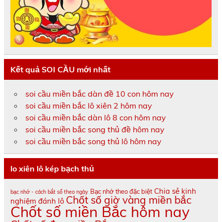
Kết quả SOI CẦU mới nhất
soi cầu miền bắc dàn đề 10 con hôm nay
soi cầu miền bắc lô xiên 2 hôm nay
soi cầu miền bắc dàn lô 8 con hôm nay
soi cầu miền bắc song thủ đề hôm nay
soi cầu miền bắc song thủ lô hôm nay
lo xiên lô kép bạch thủ
Chia sẻ kinh
Bạc nhớ theo đặc biệt
bạc nhớ - cách bắt số theo ngày
Chốt số giờ vàng miền bắc
nghiệm đánh lô
Chốt số miền Bắc hôm nay