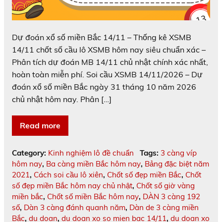
Dự đoán xổ số miền Bắc 14/11 – Thống kê XSMB
14/11 chốt số cầu lô XSMB hôm nay siêu chuẩn xác –
Phân tích dự đoán MB 14/11 chủ nhật chính xác nhất,
hoàn toàn miễn phí. Soi cầu XSMB 14/11/2026 – Dự
đoán xổ số miền Bắc ngày 31 tháng 10 năm 2026
chủ nhật hôm nay. Phân […]
Read more
Category:
Kinh nghiệm lô đề chuẩn
Tags:
3 càng víp
hôm nay
,
Ba càng miền Bắc hôm nay
,
Bảng đặc biệt năm
2021
,
Cách soi cầu lô xiên
,
Chốt số đẹp miền Bắc
,
Chốt
số đẹp miền Bắc hôm nay chủ nhật
,
Chốt số giờ vàng
miền bắc
,
Chốt số miền Bắc hôm nay
,
DÀN 3 càng 192
số
,
Dàn 3 càng đánh quanh năm
,
Dàn de 3 càng miền
Bắc
,
du doan
,
du doan xo so mien bac 14/11
,
du doan xo