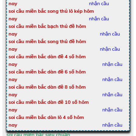
nay
nhận cầu
soi cầu miền bắc song thủ lô kép hôm
nay
nhận cầu
soi cầu miền bắc bạch thủ đề hôm
nay
nhận cầu
soi cầu miền bắc song thủ đề hôm
nay
nhận cầu
soi cầu miền bắc dàn đề 4 số hôm
nay
nhận cầu
soi cầu miền bắc dàn đề 6 số hôm
nay
nhận cầu
soi cầu miền bắc dàn đề 8 số hôm
nay
nhận cầu
soi cầu miền bắc dàn đề 10 số hôm
nay
nhận cầu
soi cầu miền bắc dàn lô 4 số hôm
nay
nhận cầu
soi cầu miền bắc siêu chuẩn