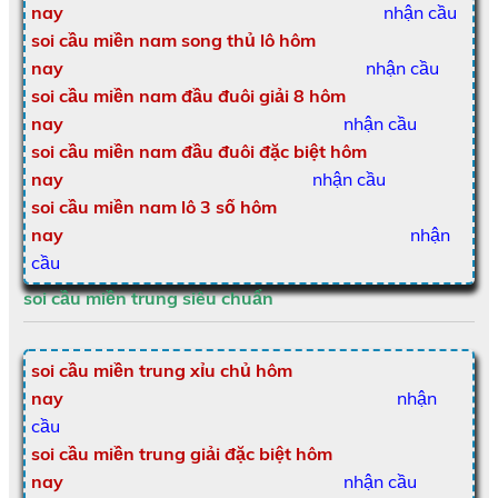
nay
nhận cầu
soi cầu miền nam song thủ lô hôm
nay
nhận cầu
soi cầu miền nam đầu đuôi giải 8 hôm
nay
nhận cầu
soi cầu miền nam đầu đuôi đặc biệt hôm
nay
nhận cầu
soi cầu miền nam lô 3 số hôm
nay
nhận
cầu
soi cầu miền trung siêu chuẩn
soi cầu miền trung xỉu chủ hôm
nay
nhận
cầu
soi cầu miền trung giải đặc biệt hôm
nay
nhận cầu