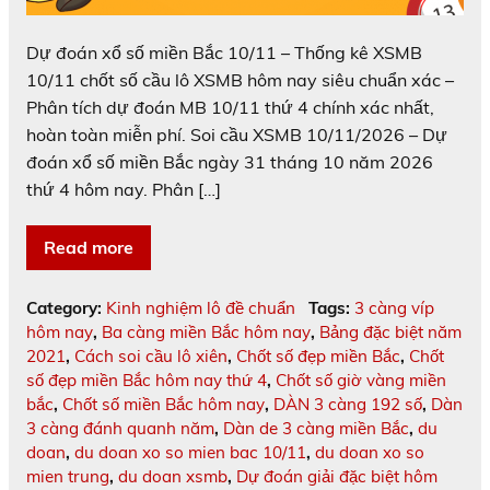
Dự đoán xổ số miền Bắc 10/11 – Thống kê XSMB
10/11 chốt số cầu lô XSMB hôm nay siêu chuẩn xác –
Phân tích dự đoán MB 10/11 thứ 4 chính xác nhất,
hoàn toàn miễn phí. Soi cầu XSMB 10/11/2026 – Dự
đoán xổ số miền Bắc ngày 31 tháng 10 năm 2026
thứ 4 hôm nay. Phân […]
Read more
Category:
Kinh nghiệm lô đề chuẩn
Tags:
3 càng víp
hôm nay
,
Ba càng miền Bắc hôm nay
,
Bảng đặc biệt năm
2021
,
Cách soi cầu lô xiên
,
Chốt số đẹp miền Bắc
,
Chốt
số đẹp miền Bắc hôm nay thứ 4
,
Chốt số giờ vàng miền
bắc
,
Chốt số miền Bắc hôm nay
,
DÀN 3 càng 192 số
,
Dàn
3 càng đánh quanh năm
,
Dàn de 3 càng miền Bắc
,
du
doan
,
du doan xo so mien bac 10/11
,
du doan xo so
mien trung
,
du doan xsmb
,
Dự đoán giải đặc biệt hôm