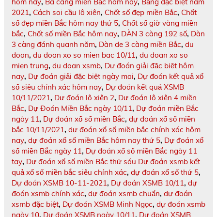
hôm nay
,
Ba càng miền Bắc hôm nay
,
Bảng đặc biệt năm
2021
,
Cách soi cầu lô xiên
,
Chốt số đẹp miền Bắc
,
Chốt
số đẹp miền Bắc hôm nay thứ 5
,
Chốt số giờ vàng miền
bắc
,
Chốt số miền Bắc hôm nay
,
DÀN 3 càng 192 số
,
Dàn
3 càng đánh quanh năm
,
Dàn de 3 càng miền Bắc
,
du
doan
,
du doan xo so mien bac 10/11
,
du doan xo so
mien trung
,
du doan xsmb
,
Dự đoán giải đặc biệt hôm
nay
,
Dự đoán giải đặc biệt ngày mai
,
Dự đoán kết quả xổ
số siêu chính xác hôm nay
,
Dự đoán kết quả XSMB
10/11/2021
,
Dự đoán lô xiên 2
,
Dự đoán lô xiên 4 miền
Bắc
,
Dự Đoán Miền Bắc ngày 10/11
,
Dự đoán miền Bắc
ngày 11
,
Dự đoán xổ số miền Bắc
,
dự đoán xổ số miền
bắc 10/11/2021
,
dự đoán xổ số miền bắc chính xác hôm
nay
,
dự đoán xổ số miền Bắc hôm nay thứ 5
,
Dự đoán xổ
số miền Bắc ngày 11
,
Dự đoán xổ số miền Bắc ngày 11
tay
,
Dự đoán xổ số miền Bắc thứ sáu Dự đoán xsmb kết
quả xổ số miền bắc siêu chính xác
,
dự đoán xổ số thứ 5
,
Dự đoán XSMB 10-11-2021
,
Dự đoán XSMB 10/11
,
dự
đoán xsmb chính xác
,
dự đoán xsmb chuẩn
,
dự đoán
xsmb đặc biệt
,
Dự đoán XSMB Minh Ngọc
,
dự đoán xsmb
ngày 10
,
Dự đoán XSMB ngày 10/11
,
Dự đoán XSMB