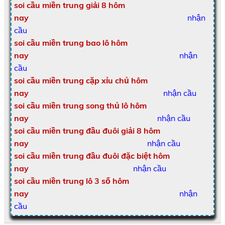
soi cầu miền trung giải 8 hôm
nay
nhận
cầu
soi cầu miền trung bao lô hôm
nay
nhận
cầu
soi cầu miền trung cặp xỉu chủ hôm
nay
nhận cầu
soi cầu miền trung song thủ lô hôm
nay
nhận cầu
soi cầu miền trung đầu đuôi giải 8 hôm
nay
nhận cầu
soi cầu miền trung đầu đuôi đặc biệt hôm
nay
nhận cầu
soi cầu miền trung lô 3 số hôm
nay
nhận
cầu