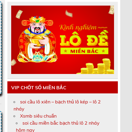
VIP CHỐT SỐ MIỀN BẮC
soi cầu lô xiên – bạch thủ lô kép – lô 2
nháy
Xsmb siêu chuẩn
soi cầu miền bắc bạch thủ lô 2 nháy
hôm nay