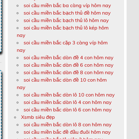
soi cầu miền bắc ba càng víp hôm nay
soi cầu miền bắc bạch thủ đề hôm nay
soi cầu miền bắc bạch thủ lô hôm nay
soi cầu miền bắc bạch thủ lô kép hôm
nay
soi cầu miền bắc cặp 3 càng víp hôm
nay
soi cầu miền bắc dàn đề 4 con hôm nay
soi cầu miền bắc dàn đề 6 con hôm nay
soi cầu miền bắc dàn đề 8 con hôm nay
soi cầu miền bắc dàn đề 10 con hôm
nay
soi cầu miền bắc dàn lô 10 con hôm nay
soi cầu miền bắc dàn lô 4 con hôm nay
soi cầu miền bắc dàn lô 6 con hôm nay
Xsmb siêu đẹp
soi cầu miền bắc dàn lô 8 con hôm nay
soi cầu miền bắc đề đầu đuôi hôm nay