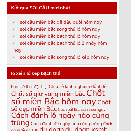
Kết quả SOI CẦU mới nhất
soi cầu miền bắc đề đầu đuôi hôm nay
soi cầu miền bắc song thủ lô hôm nay
soi cầu miền bắc bạch thủ lô hôm nay
soi cầu miền bắc bạch thủ lô 2 nháy hôm
nay
soi cầu miền bắc song thủ lô kép hôm nay
lo xiên lô kép bạch thủ
Chia sẻ kinh nghiệm đánh lô
Bạc nhớ theo đặc biệt
Chốt
Chốt số giờ vàng miền bắc
số miền Bắc hôm nay
Chốt
số đẹp miền Bắc
Cách bắt lô chuẩn theo ngày
Cách đánh lô ngày nào cũng
trúng
Cách đánh đề ngày nào cũng trúng
Cách
du doan
du doan xsmb
đánh đề ăn 100