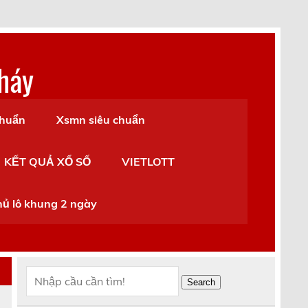
nháy
chuẩn
Xsmn siêu chuẩn
KẾT QUẢ XỔ SỐ
VIETLOTT
hủ lô khung 2 ngày
Search