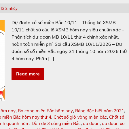
 lô 2 nháy
Dự đoán xổ số miền Bắc 10/11 – Thống kê XSMB
10/11 chốt số cầu lô XSMB hôm nay siêu chuẩn xác –
Phân tích dự đoán MB 10/11 thứ 4 chính xác nhất,
hoàn toàn miễn phí. Soi cầu XSMB 10/11/2026 – Dự
đoán xổ số miền Bắc ngày 31 tháng 10 năm 2026 thứ
4 hôm nay. Phân […]
Read more
 hôm nay
,
Ba càng miền Bắc hôm nay
,
Bảng đặc biệt năm 2021
,
p miền Bắc hôm nay thứ 4
,
Chốt số giờ vàng miền bắc
,
Chốt số
ánh quanh năm
,
Dàn de 3 càng miền Bắc
,
du doan
,
du doan xo