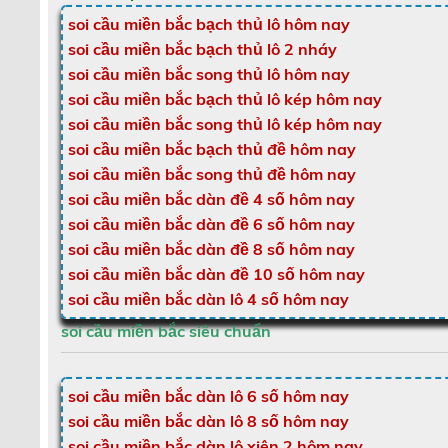
soi cầu miền bắc bạch thủ lô hôm nay
soi cầu miền bắc bạch thủ lô 2 nháy
soi cầu miền bắc song thủ lô hôm nay
soi cầu miền bắc bạch thủ lô kép hôm nay
soi cầu miền bắc song thủ lô kép hôm nay
soi cầu miền bắc bạch thủ đề hôm nay
soi cầu miền bắc song thủ đề hôm nay
soi cầu miền bắc dàn đề 4 số hôm nay
soi cầu miền bắc dàn đề 6 số hôm nay
soi cầu miền bắc dàn đề 8 số hôm nay
soi cầu miền bắc dàn đề 10 số hôm nay
soi cầu miền bắc dàn lô 4 số hôm nay
soi cầu miền bắc siêu chuẩn
soi cầu miền bắc dàn lô 6 số hôm nay
soi cầu miền bắc dàn lô 8 số hôm nay
soi cầu miền bắc dàn lô xiên 2 hôm nay