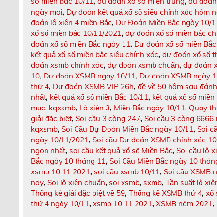
so mien bac 10/11
,
du doan xo so mien trung
,
du doan
ngày mai
,
Dự đoán kết quả xổ số siêu chính xác hôm 
đoán lô xiên 4 miền Bắc
,
Dự Đoán Miền Bắc ngày 10/1
xổ số miền bắc 10/11/2021
,
dự đoán xổ số miền bắc c
đoán xổ số miền Bắc ngày 11
,
Dự đoán xổ số miền Bắc
kết quả xổ số miền bắc siêu chính xác
,
dự đoán xổ số t
đoán xsmb chính xác
,
dự đoán xsmb chuẩn
,
dự đoán x
10
,
Dự đoán XSMB ngày 10/11
,
Dự đoán XSMB ngày 1
thứ 4
,
Dự đoán XSMB VIP 26h
,
đề về 50 hôm sau đánh
nhất
,
kết quả xổ số miền Bắc 10/11
,
kết quả xổ số miền
mục
,
kqxsmb
,
Lô xiên 3
,
Miền Bắc ngày 10/11
,
Quay th
giải đặc biệt
,
Soi cầu 3 càng 247
,
Soi cầu 3 càng 6666 
kqxsmb
,
Soi Cầu Dự Đoán Miền Bắc ngày 10/11
,
Soi c
ngày 10/11/2021
,
Soi cầu Dự đoán XSMB chính xác 1
ngon nhất
,
soi cầu kết quả xổ số Miền Bắc
,
Soi cầu lô x
Bắc ngày 10 tháng 11
,
Soi Cầu Miền Bắc ngày 10 thán
xsmb 10 11 2021
,
soi cầu xsmb 10/11
,
Soi cầu XSMB 
nay
,
Soi lô xiên chuẩn
,
soi xsmb
,
sxmb
,
Tần suất lô xiê
Thống kê giải đặc biệt về 59
,
Thống kê XSMB thứ 4
,
xổ 
thứ 4 ngày 10/11
,
xsmb 10 11 2021
,
XSMB năm 2021
,