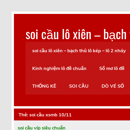
Skip
to
content
soi cầu lô xiên – bạch
soi cầu lô xiên – bạch thủ lô kép – bạch thủ lô 2 
soi cầu lô xiên – bạch thủ lô kép – lô 2 nháy
Kinh nghiệm lô đề chuẩn
Sổ mơ lô đề
THỐNG KÊ
SOI CẦU
DÒ VÉ SỐ
Thẻ:
soi cầu xsmb 10/11
soi cầu víp siêu chuẩn