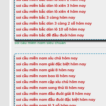
soi cầu miền bắc dàn lô xiên 3 hôm nay
soi cầu miền bắc dàn lô xiên 4 hôm nay
soi cầu miền bắc 3 càng hôm nay
soi cầu miền bắc dàn 3 càng 2 số hôm nay
soi cầu miền bắc dàn lô 10 số hôm nay
soi cầu miền bắc đề đầu đuôi hôm nay
soi cầu miền nam siêu chuẩn
soi cầu miền nam xỉu chủ hôm nay
soi cầu miền nam giải đặc biệt hôm nay
soi cầu miền nam giải 8 hôm nay
soi cầu miền nam bao lô hôm nay
soi cầu miền nam cặp xỉu chủ hôm nay
soi cầu miền nam song thủ lô hôm nay
soi cầu miền nam đầu đuôi giải 8 hôm nay
soi cầu miền nam đầu đuôi đặc biệt hôm nay
soi cầu miền nam lô 3 số hôm nay