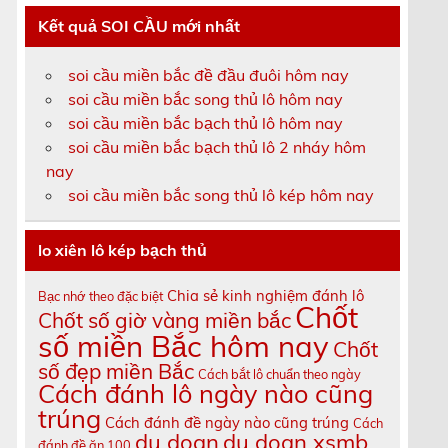
Kết quả SOI CẦU mới nhất
soi cầu miền bắc đề đầu đuôi hôm nay
soi cầu miền bắc song thủ lô hôm nay
soi cầu miền bắc bạch thủ lô hôm nay
soi cầu miền bắc bạch thủ lô 2 nháy hôm
n
nay
soi cầu miền bắc song thủ lô kép hôm nay
lo xiên lô kép bạch thủ
Chia sẻ kinh nghiệm đánh lô
Bạc nhớ theo đặc biệt
Chốt
Chốt số giờ vàng miền bắc
n
số miền Bắc hôm nay
Chốt
số đẹp miền Bắc
Cách bắt lô chuẩn theo ngày
Cách đánh lô ngày nào cũng
trúng
Cách đánh đề ngày nào cũng trúng
Cách
du doan
du doan xsmb
đánh đề ăn 100