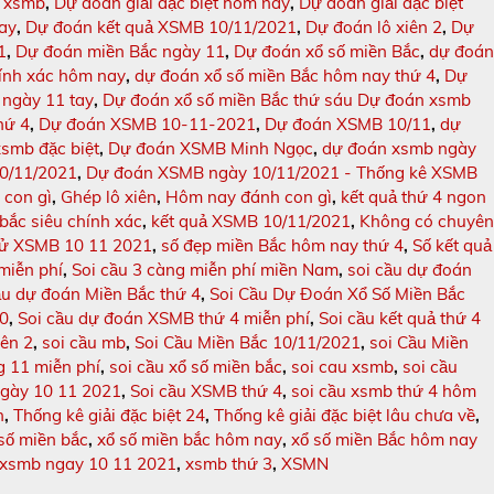
 xsmb
,
Dự đoán giải đặc biệt hôm nay
,
Dự đoán giải đặc biệt
nay
,
Dự đoán kết quả XSMB 10/11/2021
,
Dự đoán lô xiên 2
,
Dự
1
,
Dự đoán miền Bắc ngày 11
,
Dự đoán xổ số miền Bắc
,
dự đoá
hính xác hôm nay
,
dự đoán xổ số miền Bắc hôm nay thứ 4
,
Dự
 ngày 11 tay
,
Dự đoán xổ số miền Bắc thứ sáu Dự đoán xsmb
hứ 4
,
Dự đoán XSMB 10-11-2021
,
Dự đoán XSMB 10/11
,
dự
smb đặc biệt
,
Dự đoán XSMB Minh Ngọc
,
dự đoán xsmb ngày
0/11/2021
,
Dự đoán XSMB ngày 10/11/2021 - Thống kê XSMB
 con gì
,
Ghép lô xiên
,
Hôm nay đánh con gì
,
kết quả thứ 4 ngon
 bắc siêu chính xác
,
kết quả XSMB 10/11/2021
,
Không có chuyê
ử XSMB 10 11 2021
,
số đẹp miền Bắc hôm nay thứ 4
,
Số kết quả
miễn phí
,
Soi cầu 3 càng miễn phí miền Nam
,
soi cầu dự đoán
ầu dự đoán Miền Bắc thứ 4
,
Soi Cầu Dự Đoán Xổ Số Miền Bắc
00
,
Soi cầu dự đoán XSMB thứ 4 miễn phí
,
Soi cầu kết quả thứ 4
iên 2
,
soi cầu mb
,
Soi Cầu Miền Bắc 10/11/2021
,
soi Cầu Miền
g 11 miễn phí
,
soi cầu xổ số miền bắc
,
soi cau xsmb
,
soi cầu
ngày 10 11 2021
,
Soi cầu XSMB thứ 4
,
soi cầu xsmb thứ 4 hôm
n
,
Thống kê giải đặc biệt 24
,
Thống kê giải đặc biệt lâu chưa về
,
số miền bắc
,
xổ số miền bắc hôm nay
,
xổ số miền Bắc hôm nay
xsmb ngay 10 11 2021
,
xsmb thứ 3
,
XSMN