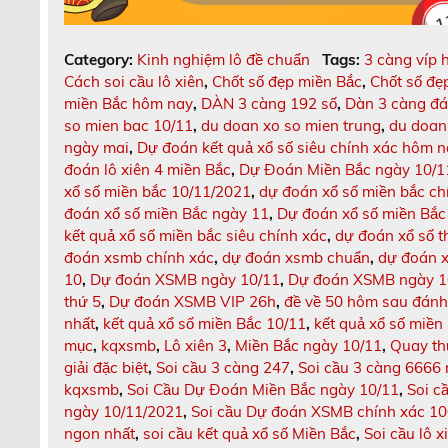
Category:
Kinh nghiệm lô đề chuẩn
Tags:
3 càng víp
Cách soi cầu lô xiên
,
Chốt số đẹp miền Bắc
,
Chốt số đẹ
miền Bắc hôm nay
,
DÀN 3 càng 192 số
,
Dàn 3 càng đ
so mien bac 10/11
,
du doan xo so mien trung
,
du doan
ngày mai
,
Dự đoán kết quả xổ số siêu chính xác hôm 
đoán lô xiên 4 miền Bắc
,
Dự Đoán Miền Bắc ngày 10/1
xổ số miền bắc 10/11/2021
,
dự đoán xổ số miền bắc c
đoán xổ số miền Bắc ngày 11
,
Dự đoán xổ số miền Bắc
kết quả xổ số miền bắc siêu chính xác
,
dự đoán xổ số t
đoán xsmb chính xác
,
dự đoán xsmb chuẩn
,
dự đoán x
10
,
Dự đoán XSMB ngày 10/11
,
Dự đoán XSMB ngày 1
thứ 5
,
Dự đoán XSMB VIP 26h
,
đề về 50 hôm sau đánh
nhất
,
kết quả xổ số miền Bắc 10/11
,
kết quả xổ số miền
mục
,
kqxsmb
,
Lô xiên 3
,
Miền Bắc ngày 10/11
,
Quay th
giải đặc biệt
,
Soi cầu 3 càng 247
,
Soi cầu 3 càng 6666 
kqxsmb
,
Soi Cầu Dự Đoán Miền Bắc ngày 10/11
,
Soi c
ngày 10/11/2021
,
Soi cầu Dự đoán XSMB chính xác 1
ngon nhất
,
soi cầu kết quả xổ số Miền Bắc
,
Soi cầu lô x