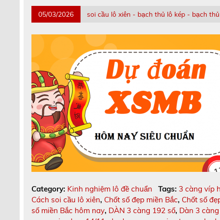
05/03/2026
soi cầu lô xiên - bạch thủ lô kép - bạch thủ
Category:
Kinh nghiệm lô đề chuẩn
Tags:
3 càng víp
Cách soi cầu lô xiên
,
Chốt số đẹp miền Bắc
,
Chốt số đẹ
số miền Bắc hôm nay
,
DÀN 3 càng 192 số
,
Dàn 3 càng