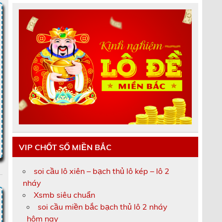
VIP CHỐT SỐ MIỀN BẮC
soi cầu lô xiên – bạch thủ lô kép – lô 2
nháy
Xsmb siêu chuẩn
soi cầu miền bắc bạch thủ lô 2 nháy
hôm nay