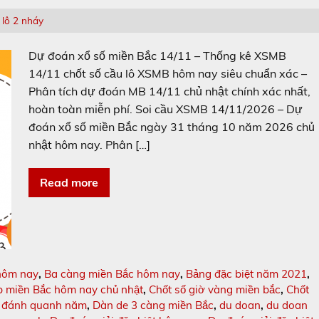
 lô 2 nháy
Dự đoán xổ số miền Bắc 14/11 – Thống kê XSMB
14/11 chốt số cầu lô XSMB hôm nay siêu chuẩn xác –
Phân tích dự đoán MB 14/11 chủ nhật chính xác nhất,
hoàn toàn miễn phí. Soi cầu XSMB 14/11/2026 – Dự
đoán xổ số miền Bắc ngày 31 tháng 10 năm 2026 chủ
nhật hôm nay. Phân […]
Read more
 hôm nay
,
Ba càng miền Bắc hôm nay
,
Bảng đặc biệt năm 2021
,
p miền Bắc hôm nay chủ nhật
,
Chốt số giờ vàng miền bắc
,
Chốt
 đánh quanh năm
,
Dàn de 3 càng miền Bắc
,
du doan
,
du doan