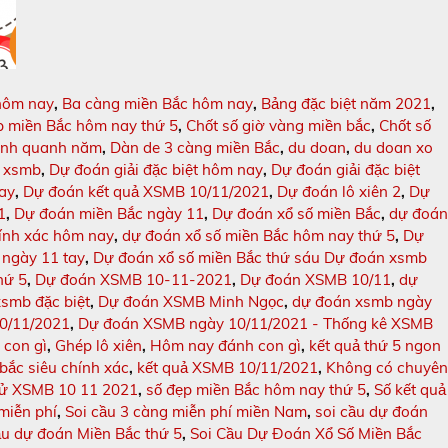
 hôm nay
,
Ba càng miền Bắc hôm nay
,
Bảng đặc biệt năm 2021
,
p miền Bắc hôm nay thứ 5
,
Chốt số giờ vàng miền bắc
,
Chốt số
ánh quanh năm
,
Dàn de 3 càng miền Bắc
,
du doan
,
du doan xo
 xsmb
,
Dự đoán giải đặc biệt hôm nay
,
Dự đoán giải đặc biệt
nay
,
Dự đoán kết quả XSMB 10/11/2021
,
Dự đoán lô xiên 2
,
Dự
1
,
Dự đoán miền Bắc ngày 11
,
Dự đoán xổ số miền Bắc
,
dự đoá
hính xác hôm nay
,
dự đoán xổ số miền Bắc hôm nay thứ 5
,
Dự
 ngày 11 tay
,
Dự đoán xổ số miền Bắc thứ sáu Dự đoán xsmb
hứ 5
,
Dự đoán XSMB 10-11-2021
,
Dự đoán XSMB 10/11
,
dự
smb đặc biệt
,
Dự đoán XSMB Minh Ngọc
,
dự đoán xsmb ngày
0/11/2021
,
Dự đoán XSMB ngày 10/11/2021 - Thống kê XSMB
 con gì
,
Ghép lô xiên
,
Hôm nay đánh con gì
,
kết quả thứ 5 ngon
 bắc siêu chính xác
,
kết quả XSMB 10/11/2021
,
Không có chuyê
ử XSMB 10 11 2021
,
số đẹp miền Bắc hôm nay thứ 5
,
Số kết quả
miễn phí
,
Soi cầu 3 càng miễn phí miền Nam
,
soi cầu dự đoán
ầu dự đoán Miền Bắc thứ 5
,
Soi Cầu Dự Đoán Xổ Số Miền Bắc