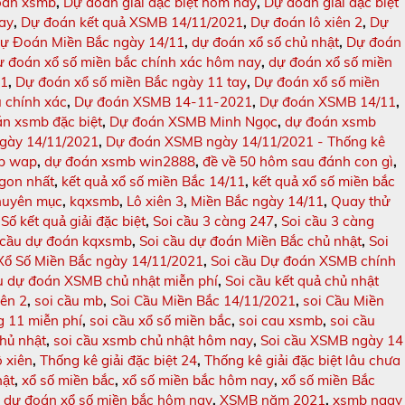
oan xsmb
,
Dự đoán giải đặc biệt hôm nay
,
Dự đoán giải đặc biệt
nay
,
Dự đoán kết quả XSMB 14/11/2021
,
Dự đoán lô xiên 2
,
Dự
ự Đoán Miền Bắc ngày 14/11
,
dự đoán xổ số chủ nhật
,
Dự đoán
ự đoán xổ số miền bắc chính xác hôm nay
,
dự đoán xổ số miền
11
,
Dự đoán xổ số miền Bắc ngày 11 tay
,
Dự đoán xổ số miền
u chính xác
,
Dự đoán XSMB 14-11-2021
,
Dự đoán XSMB 14/11
,
n xsmb đặc biệt
,
Dự đoán XSMB Minh Ngọc
,
dự đoán xsmb
gày 14/11/2021
,
Dự đoán XSMB ngày 14/11/2021 - Thống kê
b wap
,
dự đoán xsmb win2888
,
đề về 50 hôm sau đánh con gì
,
ngon nhất
,
kết quả xổ số miền Bắc 14/11
,
kết quả xổ số miền bắc
huyên mục
,
kqxsmb
,
Lô xiên 3
,
Miền Bắc ngày 14/11
,
Quay thử
,
Số kết quả giải đặc biệt
,
Soi cầu 3 càng 247
,
Soi cầu 3 càng
 cầu dự đoán kqxsmb
,
Soi cầu dự đoán Miền Bắc chủ nhật
,
Soi
Xổ Số Miền Bắc ngày 14/11/2021
,
Soi cầu Dự đoán XSMB chính
u dự đoán XSMB chủ nhật miễn phí
,
Soi cầu kết quả chủ nhật
iên 2
,
soi cầu mb
,
Soi Cầu Miền Bắc 14/11/2021
,
soi Cầu Miền
g 11 miễn phí
,
soi cầu xổ số miền bắc
,
soi cau xsmb
,
soi cầu
hủ nhật
,
soi cầu xsmb chủ nhật hôm nay
,
Soi cầu XSMB ngày 14
ô xiên
,
Thống kê giải đặc biệt 24
,
Thống kê giải đặc biệt lâu chưa
hật
,
xổ số miền bắc
,
xổ số miền bắc hôm nay
,
xổ số miền Bắc
 dự đoán xổ số miền bắc hôm nay
,
XSMB năm 2021
,
xsmb ngay