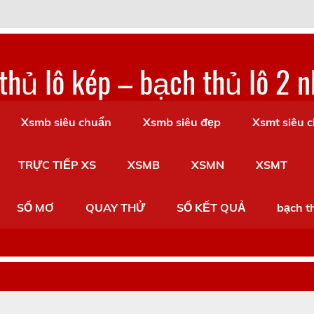
 thủ lô kép – bạch thủ lô 2 
nháy
Xsmb siêu chuẩn
Xsmb siêu đẹp
Xsmt siêu 
TRỰC TIẾP XS
XSMB
XSMN
XSMT
SỔ MƠ
QUAY THỬ
SỐ KẾT QUẢ
bạch t