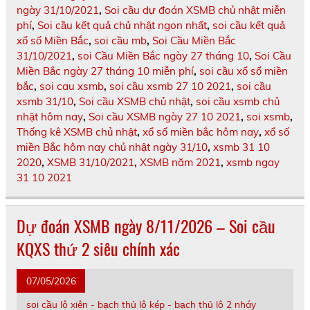
ngày 31/10/2021
,
Soi cầu dự đoán XSMB chủ nhật miễn
phí
,
Soi cầu kết quả chủ nhật ngon nhất
,
soi cầu kết quả
xổ số Miền Bắc
,
soi cầu mb
,
Soi Cầu Miền Bắc
31/10/2021
,
soi Cầu Miền Bắc ngày 27 tháng 10
,
Soi Cầu
Miền Bắc ngày 27 tháng 10 miễn phí
,
soi cầu xổ số miền
bắc
,
soi cau xsmb
,
soi cầu xsmb 27 10 2021
,
soi cầu
xsmb 31/10
,
Soi cầu XSMB chủ nhật
,
soi cầu xsmb chủ
nhật hôm nay
,
Soi cầu XSMB ngày 27 10 2021
,
soi xsmb
,
Thống kê XSMB chủ nhật
,
xổ số miền bắc hôm nay
,
xổ số
miền Bắc hôm nay chủ nhật ngày 31/10
,
xsmb 31 10
2020
,
XSMB 31/10/2021
,
XSMB năm 2021
,
xsmb ngay
31 10 2021
Dự đoán XSMB ngày 8/11/2026 – Soi cầu
KQXS thứ 2 siêu chính xác
07/05/2026
soi cầu lô xiên - bạch thủ lô kép - bạch thủ lô 2 nháy