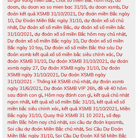
số giờ vàng miền bắc
,
Chốt số miền Bắc hôm nay
,
du
doan
,
du doan xo so mien bac 31/10
,
du doan xsmb
,
Dự
đoán kết quả XSMB 31/10/2021
,
Dự đoán miền Bắc ngày
10
,
Dự Đoán Miền Bắc ngày 31/10
,
dự đoán xổ số chủ
nhật
,
Dự đoán xổ số miền Bắc
,
dự đoán xổ số miền bắc
31/10/2021
,
dự đoán xổ số miền Bắc hôm nay chủ nhật
,
Dự đoán xổ số miền Bắc ngày 10
,
Dự đoán xổ số miền
Bắc ngày 10 tay
,
Dự đoán xổ số miền Bắc thứ sáu Dự
đoán xsmb kết quả xổ số miền bắc siêu chính xác
,
Dự
đoán XSMB 31/10
,
Dự đoán XSMB 31/10/2021
,
dự đoán
xsmb ngày 27
,
Dự đoán XSMB ngày 31/10
,
Dự đoán
XSMB ngày 31/10/2021
,
Dự đoán XSMB ngày
31/10/2021 - Thống kê XSMB chủ nhật
,
dự đoán xsmb
ngày 31/6/2021
,
Dự đoán XSMB VIP 26h
,
đề về 40 hôm
sau đánh con gì
,
Hôm nay đánh con gì
,
kết quả chủ nhật
ngon nhất
,
kết quả xổ số miền Bắc 31/10
,
kết quả xổ số
miền bắc siêu chính xác
,
kết quả XSMB 31/10/2021
,
Miền
Bắc ngày 31/10
,
Quay thử XSMB 31 10 2021
,
số đẹp
miền Bắc hôm nay chủ nhật
,
soi cầu dự đoán kqxsmb
,
Soi cầu dự đoán Miền Bắc chủ nhật
,
Soi Cầu Dự Đoán
Miền Bắc ngày 31/10
,
Soi Cầu Dự Đoán Xổ Số Miền Bắc