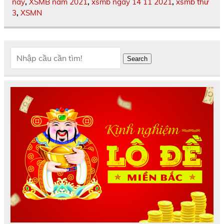
nay
,
XSMB năm 2021
,
xsmb ngay 14 11 2021
,
xsmb thứ
3
,
XSMN
Search