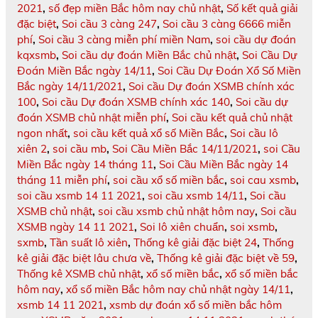
2021
,
số đẹp miền Bắc hôm nay chủ nhật
,
Số kết quả giải
đặc biệt
,
Soi cầu 3 càng 247
,
Soi cầu 3 càng 6666 miễn
phí
,
Soi cầu 3 càng miễn phí miền Nam
,
soi cầu dự đoán
kqxsmb
,
Soi cầu dự đoán Miền Bắc chủ nhật
,
Soi Cầu Dự
Đoán Miền Bắc ngày 14/11
,
Soi Cầu Dự Đoán Xổ Số Miền
Bắc ngày 14/11/2021
,
Soi cầu Dự đoán XSMB chính xác
100
,
Soi cầu Dự đoán XSMB chính xác 140
,
Soi cầu dự
đoán XSMB chủ nhật miễn phí
,
Soi cầu kết quả chủ nhật
ngon nhất
,
soi cầu kết quả xổ số Miền Bắc
,
Soi cầu lô
xiên 2
,
soi cầu mb
,
Soi Cầu Miền Bắc 14/11/2021
,
soi Cầu
Miền Bắc ngày 14 tháng 11
,
Soi Cầu Miền Bắc ngày 14
tháng 11 miễn phí
,
soi cầu xổ số miền bắc
,
soi cau xsmb
,
soi cầu xsmb 14 11 2021
,
soi cầu xsmb 14/11
,
Soi cầu
XSMB chủ nhật
,
soi cầu xsmb chủ nhật hôm nay
,
Soi cầu
XSMB ngày 14 11 2021
,
Soi lô xiên chuẩn
,
soi xsmb
,
sxmb
,
Tần suất lô xiên
,
Thống kê giải đặc biệt 24
,
Thống
kê giải đặc biệt lâu chưa về
,
Thống kê giải đặc biệt về 59
,
Thống kê XSMB chủ nhật
,
xổ số miền bắc
,
xổ số miền bắc
hôm nay
,
xổ số miền Bắc hôm nay chủ nhật ngày 14/11
,
xsmb 14 11 2021
,
xsmb dự đoán xổ số miền bắc hôm