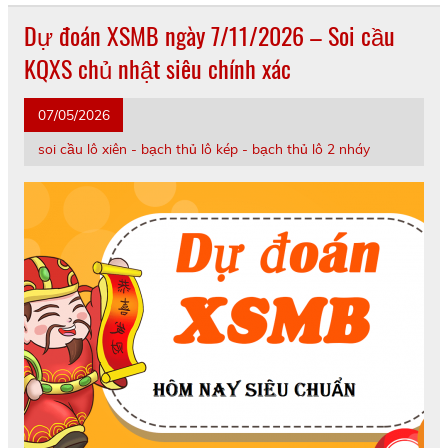
Dự đoán XSMB ngày 7/11/2026 – Soi cầu
KQXS chủ nhật siêu chính xác
07/05/2026
soi cầu lô xiên - bạch thủ lô kép - bạch thủ lô 2 nháy