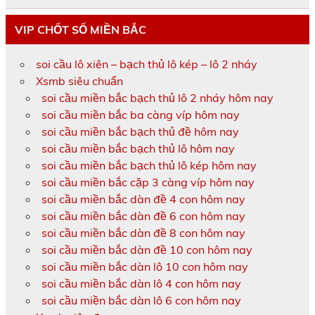
VIP CHỐT SỐ MIỀN BẮC
soi cầu lô xiên – bạch thủ lô kép – lô 2 nháy
Xsmb siêu chuẩn
soi cầu miền bắc bạch thủ lô 2 nháy hôm nay
soi cầu miền bắc ba càng víp hôm nay
soi cầu miền bắc bạch thủ đề hôm nay
soi cầu miền bắc bạch thủ lô hôm nay
soi cầu miền bắc bạch thủ lô kép hôm nay
soi cầu miền bắc cặp 3 càng víp hôm nay
soi cầu miền bắc dàn đề 4 con hôm nay
soi cầu miền bắc dàn đề 6 con hôm nay
soi cầu miền bắc dàn đề 8 con hôm nay
soi cầu miền bắc dàn đề 10 con hôm nay
soi cầu miền bắc dàn lô 10 con hôm nay
soi cầu miền bắc dàn lô 4 con hôm nay
soi cầu miền bắc dàn lô 6 con hôm nay