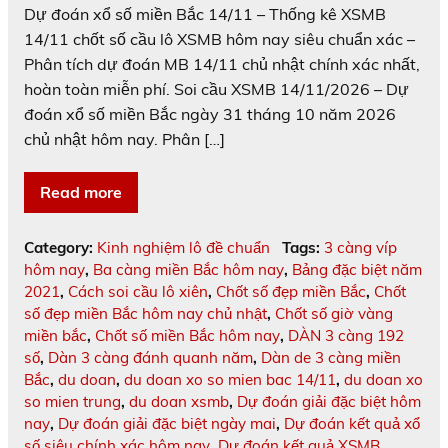
Dự đoán xổ số miền Bắc 14/11 – Thống kê XSMB
14/11 chốt số cầu lô XSMB hôm nay siêu chuẩn xác –
Phân tích dự đoán MB 14/11 chủ nhật chính xác nhất,
hoàn toàn miễn phí. Soi cầu XSMB 14/11/2026 – Dự
đoán xổ số miền Bắc ngày 31 tháng 10 năm 2026
chủ nhật hôm nay. Phân […]
Read more
Category:
Kinh nghiệm lô đề chuẩn
Tags:
3 càng víp
hôm nay
,
Ba càng miền Bắc hôm nay
,
Bảng đặc biệt năm
2021
,
Cách soi cầu lô xiên
,
Chốt số đẹp miền Bắc
,
Chốt
số đẹp miền Bắc hôm nay chủ nhật
,
Chốt số giờ vàng
miền bắc
,
Chốt số miền Bắc hôm nay
,
DÀN 3 càng 192
số
,
Dàn 3 càng đánh quanh năm
,
Dàn de 3 càng miền
Bắc
,
du doan
,
du doan xo so mien bac 14/11
,
du doan xo
so mien trung
,
du doan xsmb
,
Dự đoán giải đặc biệt hôm
nay
,
Dự đoán giải đặc biệt ngày mai
,
Dự đoán kết quả xổ
số siêu chính xác hôm nay
,
Dự đoán kết quả XSMB