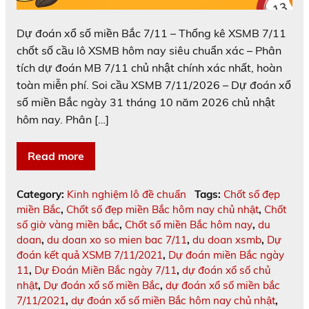
Dự đoán xổ số miền Bắc 7/11 – Thống kê XSMB 7/11
chốt số cầu lô XSMB hôm nay siêu chuẩn xác – Phân
tích dự đoán MB 7/11 chủ nhật chính xác nhất, hoàn
toàn miễn phí. Soi cầu XSMB 7/11/2026 – Dự đoán xổ
số miền Bắc ngày 31 tháng 10 năm 2026 chủ nhật
hôm nay. Phân […]
Read more
Category:
Kinh nghiệm lô đề chuẩn
Tags:
Chốt số đẹp
miền Bắc
,
Chốt số đẹp miền Bắc hôm nay chủ nhật
,
Chốt
số giờ vàng miền bắc
,
Chốt số miền Bắc hôm nay
,
du
doan
,
du doan xo so mien bac 7/11
,
du doan xsmb
,
Dự
đoán kết quả XSMB 7/11/2021
,
Dự đoán miền Bắc ngày
11
,
Dự Đoán Miền Bắc ngày 7/11
,
dự đoán xổ số chủ
nhật
,
Dự đoán xổ số miền Bắc
,
dự đoán xổ số miền bắc
7/11/2021
,
dự đoán xổ số miền Bắc hôm nay chủ nhật
,