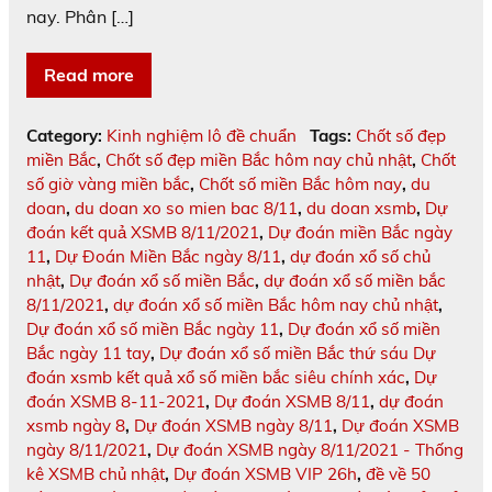
nay. Phân […]
Read more
Category:
Kinh nghiệm lô đề chuẩn
Tags:
Chốt số đẹp
miền Bắc
,
Chốt số đẹp miền Bắc hôm nay chủ nhật
,
Chốt
số giờ vàng miền bắc
,
Chốt số miền Bắc hôm nay
,
du
doan
,
du doan xo so mien bac 8/11
,
du doan xsmb
,
Dự
đoán kết quả XSMB 8/11/2021
,
Dự đoán miền Bắc ngày
11
,
Dự Đoán Miền Bắc ngày 8/11
,
dự đoán xổ số chủ
nhật
,
Dự đoán xổ số miền Bắc
,
dự đoán xổ số miền bắc
8/11/2021
,
dự đoán xổ số miền Bắc hôm nay chủ nhật
,
Dự đoán xổ số miền Bắc ngày 11
,
Dự đoán xổ số miền
Bắc ngày 11 tay
,
Dự đoán xổ số miền Bắc thứ sáu Dự
đoán xsmb kết quả xổ số miền bắc siêu chính xác
,
Dự
đoán XSMB 8-11-2021
,
Dự đoán XSMB 8/11
,
dự đoán
xsmb ngày 8
,
Dự đoán XSMB ngày 8/11
,
Dự đoán XSMB
ngày 8/11/2021
,
Dự đoán XSMB ngày 8/11/2021 - Thống
kê XSMB chủ nhật
,
Dự đoán XSMB VIP 26h
,
đề về 50