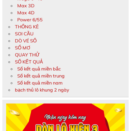
Max 3D
Max 4D
Power 6/55
THỐNG KÊ
SOI CẦU
DÒ VÉ SỐ
SỔ MƠ
QUAY THỬ
SỐ KẾT QUẢ
Số kết quả miền bắc
Số kết quả miền trung
Số kết quả miền nam
bạch thủ lô khung 2 ngày