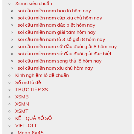
Xsmn siêu chuẩn
soi cầu miền nam bao lô hôm nay
soi cầu miền nam cặp xíu chủ hôm nay
soi cầu miền nam đặc biệt hôm nay
soi cầu miền nam giải tám hôm nay
soi cầu miền nam lô 3 số giải 8 hôm nay
soi cầu miền nam sớ đầu đuôi giải 8 hôm nay
soi cầu miền nam sớ đầu đuôi giải đặc biệt
soi cầu miền nam song thủ lô hôm nay
soi cầu miền nam xíu chủ hôm nay
Kinh nghiệm lô đề chuẩn
Sổ mơ lô đề
TRỰC TIẾP XS
XSMB
XSMN
XSMT
KẾT QUẢ XỔ SỐ
VIETLOTT
Mega 6×45