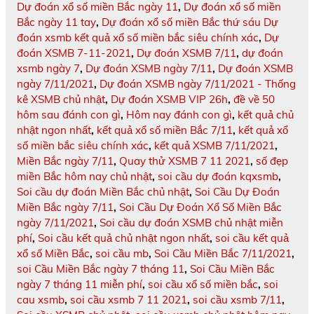
Dự đoán xổ số miền Bắc ngày 11
,
Dự đoán xổ số miền
Bắc ngày 11 tay
,
Dự đoán xổ số miền Bắc thứ sáu Dự
đoán xsmb kết quả xổ số miền bắc siêu chính xác
,
Dự
đoán XSMB 7-11-2021
,
Dự đoán XSMB 7/11
,
dự đoán
xsmb ngày 7
,
Dự đoán XSMB ngày 7/11
,
Dự đoán XSMB
ngày 7/11/2021
,
Dự đoán XSMB ngày 7/11/2021 - Thống
kê XSMB chủ nhật
,
Dự đoán XSMB VIP 26h
,
đề về 50
hôm sau đánh con gì
,
Hôm nay đánh con gì
,
kết quả chủ
nhật ngon nhất
,
kết quả xổ số miền Bắc 7/11
,
kết quả xổ
số miền bắc siêu chính xác
,
kết quả XSMB 7/11/2021
,
Miền Bắc ngày 7/11
,
Quay thử XSMB 7 11 2021
,
số đẹp
miền Bắc hôm nay chủ nhật
,
soi cầu dự đoán kqxsmb
,
Soi cầu dự đoán Miền Bắc chủ nhật
,
Soi Cầu Dự Đoán
Miền Bắc ngày 7/11
,
Soi Cầu Dự Đoán Xổ Số Miền Bắc
ngày 7/11/2021
,
Soi cầu dự đoán XSMB chủ nhật miễn
phí
,
Soi cầu kết quả chủ nhật ngon nhất
,
soi cầu kết quả
xổ số Miền Bắc
,
soi cầu mb
,
Soi Cầu Miền Bắc 7/11/2021
,
soi Cầu Miền Bắc ngày 7 tháng 11
,
Soi Cầu Miền Bắc
ngày 7 tháng 11 miễn phí
,
soi cầu xổ số miền bắc
,
soi
cau xsmb
,
soi cầu xsmb 7 11 2021
,
soi cầu xsmb 7/11
,