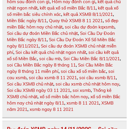
hôm sau đánh con gì
,
Hôm nay đánh con gì
,
kết quả chủ
nhật ngon nhất
,
kết quả xổ số miền Bắc 8/11
,
kết quả xổ
số miền bắc siêu chính xác
,
kết quả XSMB 8/11/2021
,
Miền Bắc ngày 8/11
,
Quay thử XSMB 8 11 2021
,
số đẹp
miền Bắc hôm nay chủ nhật
,
soi cầu dự đoán kqxsmb
,
Soi cầu dự đoán Miền Bắc chủ nhật
,
Soi Cầu Dự Đoán
Miền Bắc ngày 8/11
,
Soi Cầu Dự Đoán Xổ Số Miền Bắc
ngày 8/11/2021
,
Soi cầu dự đoán XSMB chủ nhật miễn
phí
,
Soi cầu kết quả chủ nhật ngon nhất
,
soi cầu kết quả
xổ số Miền Bắc
,
soi cầu mb
,
Soi Cầu Miền Bắc 8/11/2021
,
soi Cầu Miền Bắc ngày 8 tháng 11
,
Soi Cầu Miền Bắc
ngày 8 tháng 11 miễn phí
,
soi cầu xổ số miền bắc
,
soi
cau xsmb
,
soi cầu xsmb 8 11 2021
,
soi cầu xsmb 8/11
,
Soi cầu XSMB chủ nhật
,
soi cầu xsmb chủ nhật hôm nay
,
Soi cầu XSMB ngày 03 11 2021
,
soi xsmb
,
Thống kê
XSMB chủ nhật
,
xổ số miền bắc hôm nay
,
xổ số miền Bắc
hôm nay chủ nhật ngày 8/11
,
xsmb 8 11 2021
,
XSMB
năm 2021
,
xsmb ngay 8 11 2021