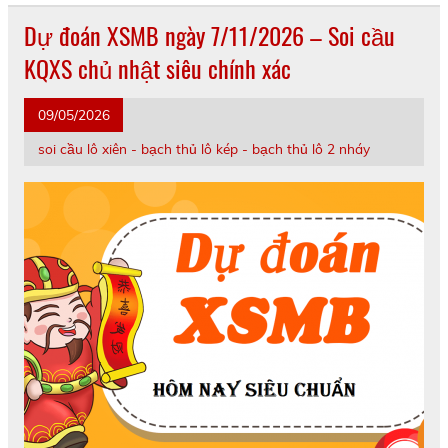
Dự đoán XSMB ngày 7/11/2026 – Soi cầu
KQXS chủ nhật siêu chính xác
09/05/2026
soi cầu lô xiên - bạch thủ lô kép - bạch thủ lô 2 nháy