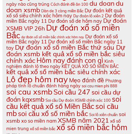
du doan
du
ngày nào cũng trúng
Cách đánh đề ăn 100
doan xsmb
Dự đoán kết quả
Dàn de 3 càng miền Bắc
xổ số siêu chính xác hôm nay
Dự đoán
Dự đoán lô xiên 2
Dự đoán
miền Bắc ngày 11
Dự đoán số de hôm nay
Dự đoán xổ số miền
XSMB VIP 26h
Bắc
Dự đoán xổ số
dự đoán xổ số miền bắc chính xác hôm nay
miền Bắc ngày 11
Dự đoán xổ số miền Bắc ngày 11
Dự đoán xổ số miền Bắc thứ sáu Dự
tay
đoán xsmb kết quả xổ số miền bắc siêu
Hôm nay đánh con gì
chính xác
Kinh
nghiệm đánh lô theo ngày
KẾT QUẢ XỔ SỐ MIỀN BẮC
kết quả xổ số miền bắc siêu chính xác
Lô đẹp hôm nay
Mẹo đánh đề
Phương
pháp tính lô chuẩn đánh hàng ngày
soi cau mien phi 888
soi cau xsmb
Soi cầu 247
soi cầu dự
soi
đoán kqxsmb
Soi cầu Dự đoán XSMB chính xác 100
cầu kết quả xổ số Miền Bắc
soi cầu
mb
soi cầu xổ số miền bắc
soi
Soi lô xiên chuẩn
XSMB năm 2021
xsmb
xo so miền nam
xổ số
xổ số miền bắc hôm
mien trung
xổ số miền bắc