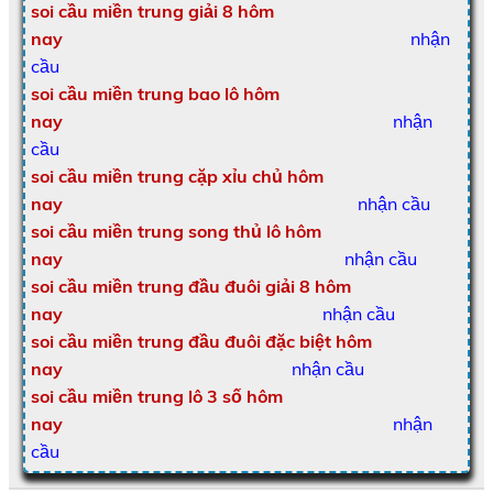
soi cầu miền trung giải 8 hôm
nay
nhận
cầu
soi cầu miền trung bao lô hôm
nay
nhận
cầu
soi cầu miền trung cặp xỉu chủ hôm
nay
nhận cầu
soi cầu miền trung song thủ lô hôm
nay
nhận cầu
soi cầu miền trung đầu đuôi giải 8 hôm
nay
nhận cầu
soi cầu miền trung đầu đuôi đặc biệt hôm
nay
nhận cầu
soi cầu miền trung lô 3 số hôm
nay
nhận
cầu