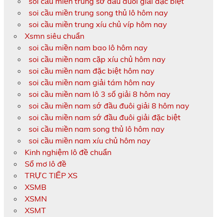
soi cầu miền trung sớ đầu đuôi giải đặc biệt
soi cầu miền trung song thủ lô hôm nay
soi cầu miền trung xíu chủ víp hôm nay
Xsmn siêu chuẩn
soi cầu miền nam bao lô hôm nay
soi cầu miền nam cặp xíu chủ hôm nay
soi cầu miền nam đặc biệt hôm nay
soi cầu miền nam giải tám hôm nay
soi cầu miền nam lô 3 số giải 8 hôm nay
soi cầu miền nam sớ đầu đuôi giải 8 hôm nay
soi cầu miền nam sớ đầu đuôi giải đặc biệt
soi cầu miền nam song thủ lô hôm nay
soi cầu miền nam xíu chủ hôm nay
Kinh nghiệm lô đề chuẩn
Sổ mơ lô đề
TRỰC TIẾP XS
XSMB
XSMN
XSMT