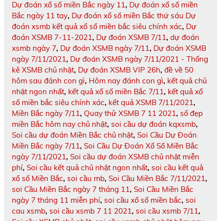
Dự đoán xổ số miền Bắc ngày 11
,
Dự đoán xổ số miền
Bắc ngày 11 tay
,
Dự đoán xổ số miền Bắc thứ sáu Dự
đoán xsmb kết quả xổ số miền bắc siêu chính xác
,
Dự
đoán XSMB 7-11-2021
,
Dự đoán XSMB 7/11
,
dự đoán
xsmb ngày 7
,
Dự đoán XSMB ngày 7/11
,
Dự đoán XSMB
ngày 7/11/2021
,
Dự đoán XSMB ngày 7/11/2021 - Thống
kê XSMB chủ nhật
,
Dự đoán XSMB VIP 26h
,
đề về 50
hôm sau đánh con gì
,
Hôm nay đánh con gì
,
kết quả chủ
nhật ngon nhất
,
kết quả xổ số miền Bắc 7/11
,
kết quả xổ
số miền bắc siêu chính xác
,
kết quả XSMB 7/11/2021
,
Miền Bắc ngày 7/11
,
Quay thử XSMB 7 11 2021
,
số đẹp
miền Bắc hôm nay chủ nhật
,
soi cầu dự đoán kqxsmb
,
Soi cầu dự đoán Miền Bắc chủ nhật
,
Soi Cầu Dự Đoán
Miền Bắc ngày 7/11
,
Soi Cầu Dự Đoán Xổ Số Miền Bắc
ngày 7/11/2021
,
Soi cầu dự đoán XSMB chủ nhật miễn
phí
,
Soi cầu kết quả chủ nhật ngon nhất
,
soi cầu kết quả
xổ số Miền Bắc
,
soi cầu mb
,
Soi Cầu Miền Bắc 7/11/2021
,
soi Cầu Miền Bắc ngày 7 tháng 11
,
Soi Cầu Miền Bắc
ngày 7 tháng 11 miễn phí
,
soi cầu xổ số miền bắc
,
soi
cau xsmb
,
soi cầu xsmb 7 11 2021
,
soi cầu xsmb 7/11
,