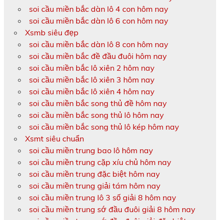
soi cầu miền bắc dàn lô 4 con hôm nay
soi cầu miền bắc dàn lô 6 con hôm nay
Xsmb siêu đẹp
soi cầu miền bắc dàn lô 8 con hôm nay
soi cầu miền bắc đề đầu đuôi hôm nay
soi cầu miền bắc lô xiên 2 hôm nay
soi cầu miền bắc lô xiên 3 hôm nay
soi cầu miền bắc lô xiên 4 hôm nay
soi cầu miền bắc song thủ đề hôm nay
soi cầu miền bắc song thủ lô hôm nay
soi cầu miền bắc song thủ lô kép hôm nay
Xsmt siêu chuẩn
soi cầu miền trung bao lô hôm nay
soi cầu miền trung cặp xíu chủ hôm nay
soi cầu miền trung đặc biệt hôm nay
soi cầu miền trung giải tám hôm nay
soi cầu miền trung lô 3 số giải 8 hôm nay
soi cầu miền trung sớ đầu đuôi giải 8 hôm nay