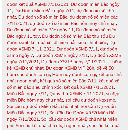
đoán kết quả XSMB 7/11/2021
,
Dự đoán miền Bắc ngày
11
,
Dự Đoán Miền Bắc ngày 7/11
,
dự đoán xổ số chủ
nhật
,
Dự đoán xổ số miền Bắc
,
dự đoán xổ số miền bắc
7/11/2021
,
dự đoán xổ số miền Bắc hôm nay chủ nhật
,
Dự đoán xổ số miền Bắc ngày 11
,
Dự đoán xổ số miền
Bắc ngày 11 tay
,
Dự đoán xổ số miền Bắc thứ sáu Dự
đoán xsmb kết quả xổ số miền bắc siêu chính xác
,
Dự
đoán XSMB 7-11-2021
,
Dự đoán XSMB 7/11
,
dự đoán
xsmb ngày 7
,
Dự đoán XSMB ngày 7/11
,
Dự đoán XSMB
ngày 7/11/2021
,
Dự đoán XSMB ngày 7/11/2021 - Thống
kê XSMB chủ nhật
,
Dự đoán XSMB VIP 26h
,
đề về 50
hôm sau đánh con gì
,
Hôm nay đánh con gì
,
kết quả chủ
nhật ngon nhất
,
kết quả xổ số miền Bắc 7/11
,
kết quả xổ
số miền bắc siêu chính xác
,
kết quả XSMB 7/11/2021
,
Miền Bắc ngày 7/11
,
Quay thử XSMB 7 11 2021
,
số đẹp
miền Bắc hôm nay chủ nhật
,
soi cầu dự đoán kqxsmb
,
Soi cầu dự đoán Miền Bắc chủ nhật
,
Soi Cầu Dự Đoán
Miền Bắc ngày 7/11
,
Soi Cầu Dự Đoán Xổ Số Miền Bắc
ngày 7/11/2021
,
Soi cầu dự đoán XSMB chủ nhật miễn
phí
,
Soi cầu kết quả chủ nhật ngon nhất
,
soi cầu kết quả