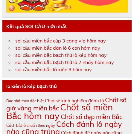
Kết quả SOI CẦU mới nhất
soi cầu miền bắc cặp 3 càng víp hôm nay
soi cầu miền bắc dàn lô 6 con hôm nay
soi cầu miền bắc bạch thủ lô kép hôm nay
soi cầu miền bắc bạch thủ lô 2 nháy hôm nay
soi cầu miền bắc lô xiên 3 hôm nay
lo xiên lô kép bạch thủ
Chốt số
Chia sẻ kinh nghiệm đánh lô
Bạc nhớ theo đặc biệt
Chốt số miền
giờ vàng miền bắc
Bắc hôm nay
Chốt số đẹp miền Bắc
Cách đánh lô ngày
Cách bắt lô chuẩn theo ngày
nào cũng trúng
Cách đánh đề ngày nào cũng