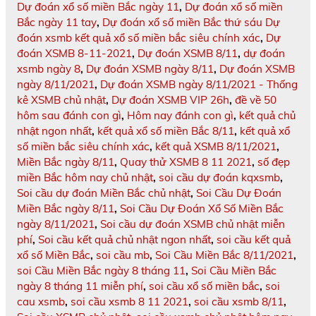
Dự đoán xổ số miền Bắc ngày 11
,
Dự đoán xổ số miền
Bắc ngày 11 tay
,
Dự đoán xổ số miền Bắc thứ sáu Dự
đoán xsmb kết quả xổ số miền bắc siêu chính xác
,
Dự
đoán XSMB 8-11-2021
,
Dự đoán XSMB 8/11
,
dự đoán
xsmb ngày 8
,
Dự đoán XSMB ngày 8/11
,
Dự đoán XSMB
ngày 8/11/2021
,
Dự đoán XSMB ngày 8/11/2021 - Thống
kê XSMB chủ nhật
,
Dự đoán XSMB VIP 26h
,
đề về 50
hôm sau đánh con gì
,
Hôm nay đánh con gì
,
kết quả chủ
nhật ngon nhất
,
kết quả xổ số miền Bắc 8/11
,
kết quả xổ
số miền bắc siêu chính xác
,
kết quả XSMB 8/11/2021
,
Miền Bắc ngày 8/11
,
Quay thử XSMB 8 11 2021
,
số đẹp
miền Bắc hôm nay chủ nhật
,
soi cầu dự đoán kqxsmb
,
Soi cầu dự đoán Miền Bắc chủ nhật
,
Soi Cầu Dự Đoán
Miền Bắc ngày 8/11
,
Soi Cầu Dự Đoán Xổ Số Miền Bắc
ngày 8/11/2021
,
Soi cầu dự đoán XSMB chủ nhật miễn
phí
,
Soi cầu kết quả chủ nhật ngon nhất
,
soi cầu kết quả
xổ số Miền Bắc
,
soi cầu mb
,
Soi Cầu Miền Bắc 8/11/2021
,
soi Cầu Miền Bắc ngày 8 tháng 11
,
Soi Cầu Miền Bắc
ngày 8 tháng 11 miễn phí
,
soi cầu xổ số miền bắc
,
soi
cau xsmb
,
soi cầu xsmb 8 11 2021
,
soi cầu xsmb 8/11
,