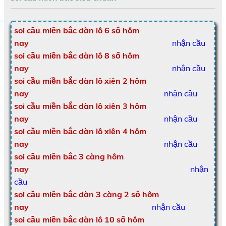
soi cầu miền bắc dàn lô 6 số hôm
nay
nhận cầu
soi cầu miền bắc dàn lô 8 số hôm
nay
nhận cầu
soi cầu miền bắc dàn lô xiên 2 hôm
nay
nhận cầu
soi cầu miền bắc dàn lô xiên 3 hôm
nay
nhận cầu
soi cầu miền bắc dàn lô xiên 4 hôm
nay
nhận cầu
soi cầu miền bắc 3 càng hôm
nay
nhận
cầu
soi cầu miền bắc dàn 3 càng 2 số hôm
nay
nhận cầu
soi cầu miền bắc dàn lô 10 số hôm