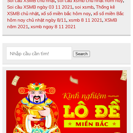
Soi cầu XSMB chủ nhật
,
soi cầu xsmb chủ nhật hôm nay
,
Soi cầu XSMB ngày 03 11 2021
,
soi xsmb
,
Thống kê
XSMB chủ nhật
,
xổ số miền bắc hôm nay
,
xổ số miền Bắc
hôm nay chủ nhật ngày 8/11
,
xsmb 8 11 2021
,
XSMB
năm 2021
,
xsmb ngay 8 11 2021
Search