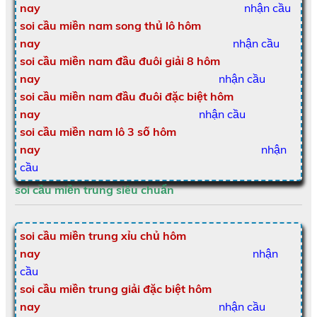
nay
nhận cầu
soi cầu miền nam song thủ lô hôm
nay
nhận cầu
soi cầu miền nam đầu đuôi giải 8 hôm
nay
nhận cầu
soi cầu miền nam đầu đuôi đặc biệt hôm
nay
nhận cầu
soi cầu miền nam lô 3 số hôm
nay
nhận
cầu
soi cầu miền trung siêu chuẩn
soi cầu miền trung xỉu chủ hôm
nay
nhận
cầu
soi cầu miền trung giải đặc biệt hôm
nay
nhận cầu