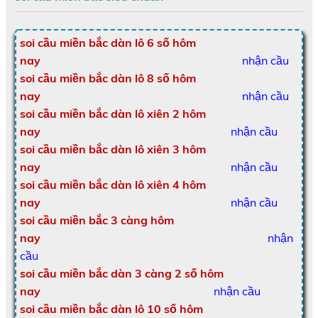
soi cầu miền bắc dàn lô 6 số hôm
nay
nhận cầu
soi cầu miền bắc dàn lô 8 số hôm
nay
nhận cầu
soi cầu miền bắc dàn lô xiên 2 hôm
nay
nhận cầu
soi cầu miền bắc dàn lô xiên 3 hôm
nay
nhận cầu
soi cầu miền bắc dàn lô xiên 4 hôm
nay
nhận cầu
soi cầu miền bắc 3 càng hôm
nay
nhận
cầu
soi cầu miền bắc dàn 3 càng 2 số hôm
nay
nhận cầu
soi cầu miền bắc dàn lô 10 số hôm