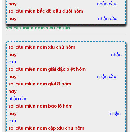
nay
nhận cầu
soi cầu miền bắc đề đầu đuôi hôm
nay
nhận cầu
soi cầu miền nam siêu chuẩn
soi cầu miền nam xỉu chủ hôm
nay
nhận
cầu
soi cầu miền nam giải đặc biệt hôm
nay
nhận cầu
soi cầu miền nam giải 8 hôm
nay
nhận cầu
soi cầu miền nam bao lô hôm
nay
nhận
cầu
soi cầu miền nam cặp xỉu chủ hôm