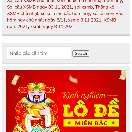
Soi cầu XSMB chủ nhật
,
soi cầu xsmb chủ nhật hôm nay
,
Soi cầu XSMB ngày 03 11 2021
,
soi xsmb
,
Thống kê
XSMB chủ nhật
,
xổ số miền bắc hôm nay
,
xổ số miền Bắc
hôm nay chủ nhật ngày 8/11
,
xsmb 8 11 2021
,
XSMB
năm 2021
,
xsmb ngay 8 11 2021
Search