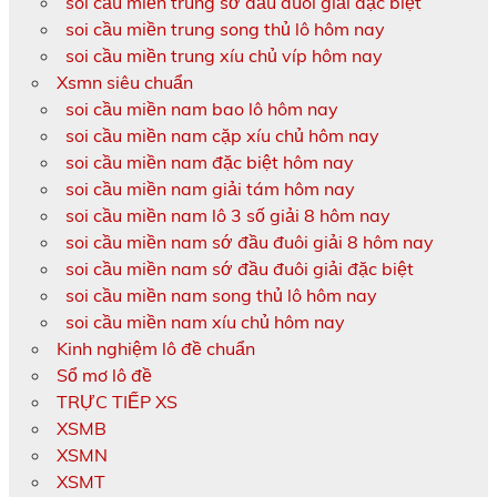
soi cầu miền trung sớ đầu đuôi giải đặc biệt
soi cầu miền trung song thủ lô hôm nay
soi cầu miền trung xíu chủ víp hôm nay
Xsmn siêu chuẩn
soi cầu miền nam bao lô hôm nay
soi cầu miền nam cặp xíu chủ hôm nay
soi cầu miền nam đặc biệt hôm nay
soi cầu miền nam giải tám hôm nay
soi cầu miền nam lô 3 số giải 8 hôm nay
soi cầu miền nam sớ đầu đuôi giải 8 hôm nay
soi cầu miền nam sớ đầu đuôi giải đặc biệt
soi cầu miền nam song thủ lô hôm nay
soi cầu miền nam xíu chủ hôm nay
Kinh nghiệm lô đề chuẩn
Sổ mơ lô đề
TRỰC TIẾP XS
XSMB
XSMN
XSMT