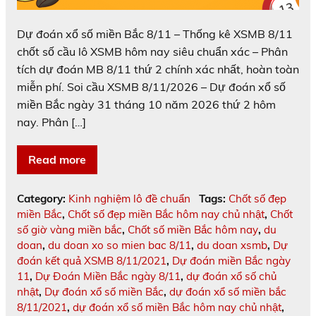
Dự đoán xổ số miền Bắc 8/11 – Thống kê XSMB 8/11
chốt số cầu lô XSMB hôm nay siêu chuẩn xác – Phân
tích dự đoán MB 8/11 thứ 2 chính xác nhất, hoàn toàn
miễn phí. Soi cầu XSMB 8/11/2026 – Dự đoán xổ số
miền Bắc ngày 31 tháng 10 năm 2026 thứ 2 hôm
nay. Phân […]
Read more
Category:
Kinh nghiệm lô đề chuẩn
Tags:
Chốt số đẹp
miền Bắc
,
Chốt số đẹp miền Bắc hôm nay chủ nhật
,
Chốt
số giờ vàng miền bắc
,
Chốt số miền Bắc hôm nay
,
du
doan
,
du doan xo so mien bac 8/11
,
du doan xsmb
,
Dự
đoán kết quả XSMB 8/11/2021
,
Dự đoán miền Bắc ngày
11
,
Dự Đoán Miền Bắc ngày 8/11
,
dự đoán xổ số chủ
nhật
,
Dự đoán xổ số miền Bắc
,
dự đoán xổ số miền bắc
8/11/2021
,
dự đoán xổ số miền Bắc hôm nay chủ nhật
,