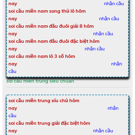
nay
nhận cầu
soi cầu miền nam song thủ lô hôm
nay
nhận cầu
soi cầu miền nam đầu đuôi giải 8 hôm
nay
nhận cầu
soi cầu miền nam đầu đuôi đặc biệt hôm
nay
nhận cầu
soi cầu miền nam lô 3 số hôm
nay
nhận
cầu
soi cầu miền trung siêu chuẩn
soi cầu miền trung xỉu chủ hôm
nay
nhận
cầu
soi cầu miền trung giải đặc biệt hôm
nay
nhận cầu