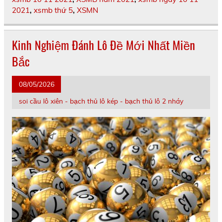
2021
,
xsmb thứ 5
,
XSMN
Kinh Nghiệm Đánh Lô Đề Mới Nhất Miền
Bắc
08/05/2026
soi cầu lô xiên - bạch thủ lô kép - bạch thủ lô 2 nháy