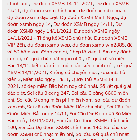
chính xác
,
Dự đoán XSMB 14-11-2021
,
Dự đoán XSMB
14/11
,
dự đoán xsmb chính xác
,
dự đoán xsmb chuẩn
,
dự đoán xsmb đặc biệt
,
Dự đoán XSMB Minh Ngọc
,
dự
đoán xsmb ngày 14
,
Dự đoán XSMB ngày 14/11
,
Dự
đoán XSMB ngày 14/11/2021
,
Dự đoán XSMB ngày
14/11/2021 - Thống kê XSMB chủ nhật
,
Dự đoán XSMB
VIP 26h
,
dự đoán xsmb wap
,
dự đoán xsmb win2888
,
đề
về 50 hôm sau đánh con gì
,
Ghép lô xiên
,
Hôm nay đánh
con gì
,
kết quả chủ nhật ngon nhất
,
kết quả xổ số miền
Bắc 14/11
,
kết quả xổ số miền bắc siêu chính xác
,
kết quả
XSMB 14/11/2021
,
Không có chuyên mục
,
kqxsmb
,
Lô
xiên 3
,
Miền Bắc ngày 14/11
,
Quay thử XSMB 14 11
2021
,
số đẹp miền Bắc hôm nay chủ nhật
,
Số kết quả giải
đặc biệt
,
Soi cầu 3 càng 247
,
Soi cầu 3 càng 6666 miễn
phí
,
Soi cầu 3 càng miễn phí miền Nam
,
soi cầu dự đoán
kqxsmb
,
Soi cầu dự đoán Miền Bắc chủ nhật
,
Soi Cầu Dự
Đoán Miền Bắc ngày 14/11
,
Soi Cầu Dự Đoán Xổ Số Miền
Bắc ngày 14/11/2021
,
Soi cầu Dự đoán XSMB chính xác
100
,
Soi cầu Dự đoán XSMB chính xác 140
,
Soi cầu dự
đoán XSMB chủ nhật miễn phí
,
Soi cầu kết quả chủ nhật