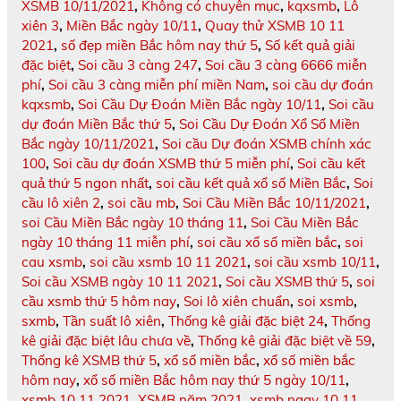
XSMB 10/11/2021
,
Không có chuyên mục
,
kqxsmb
,
Lô
xiên 3
,
Miền Bắc ngày 10/11
,
Quay thử XSMB 10 11
2021
,
số đẹp miền Bắc hôm nay thứ 5
,
Số kết quả giải
đặc biệt
,
Soi cầu 3 càng 247
,
Soi cầu 3 càng 6666 miễn
phí
,
Soi cầu 3 càng miễn phí miền Nam
,
soi cầu dự đoán
kqxsmb
,
Soi Cầu Dự Đoán Miền Bắc ngày 10/11
,
Soi cầu
dự đoán Miền Bắc thứ 5
,
Soi Cầu Dự Đoán Xổ Số Miền
Bắc ngày 10/11/2021
,
Soi cầu Dự đoán XSMB chính xác
100
,
Soi cầu dự đoán XSMB thứ 5 miễn phí
,
Soi cầu kết
quả thứ 5 ngon nhất
,
soi cầu kết quả xổ số Miền Bắc
,
Soi
cầu lô xiên 2
,
soi cầu mb
,
Soi Cầu Miền Bắc 10/11/2021
,
soi Cầu Miền Bắc ngày 10 tháng 11
,
Soi Cầu Miền Bắc
ngày 10 tháng 11 miễn phí
,
soi cầu xổ số miền bắc
,
soi
cau xsmb
,
soi cầu xsmb 10 11 2021
,
soi cầu xsmb 10/11
,
Soi cầu XSMB ngày 10 11 2021
,
Soi cầu XSMB thứ 5
,
soi
cầu xsmb thứ 5 hôm nay
,
Soi lô xiên chuẩn
,
soi xsmb
,
sxmb
,
Tần suất lô xiên
,
Thống kê giải đặc biệt 24
,
Thống
kê giải đặc biệt lâu chưa về
,
Thống kê giải đặc biệt về 59
,
Thống kê XSMB thứ 5
,
xổ số miền bắc
,
xổ số miền bắc
hôm nay
,
xổ số miền Bắc hôm nay thứ 5 ngày 10/11
,
xsmb 10 11 2021
,
XSMB năm 2021
,
xsmb ngay 10 11