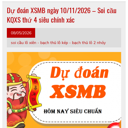
Dự đoán XSMB ngày 10/11/2026 – Soi cầu
KQXS thứ 4 siêu chính xác
08/05/2026
soi cầu lô xiên - bạch thủ lô kép - bạch thủ lô 2 nháy