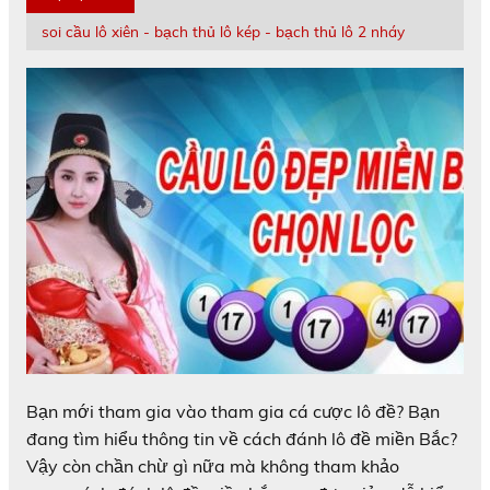
soi cầu lô xiên - bạch thủ lô kép - bạch thủ lô 2 nháy
Bạn mới tham gia vào tham gia cá cược lô đề? Bạn
đang tìm hiểu thông tin về cách đánh lô đề miền Bắc?
Vậy còn chần chừ gì nữa mà không tham khảo