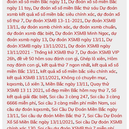
đoán xổ số miền Bắc ngày 11
,
Dự đoán xổ số miền Bắc
ngày 11 tay
,
Dự đoán xổ số miền Bắc thứ sáu Dự đoán
xsmb kết quả xổ số miền bắc siêu chính xác
,
dự đoán xổ
số thứ 7
,
Dự đoán XSMB 13-11-2021
,
Dự đoán XSMB
13/11
,
dự đoán xsmb chính xác
,
dự đoán xsmb chuẩn
,
dự đoán xsmb đặc biệt
,
Dự đoán XSMB Minh Ngọc
,
dự
đoán xsmb ngày 13
,
Dự đoán XSMB ngày 13/11
,
Dự
đoán XSMB ngày 13/11/2021
,
Dự đoán XSMB ngày
13/11/2021 - Thống kê XSMB thứ 7
,
Dự đoán XSMB VIP
26h
,
đề về 50 hôm sau đánh con gì
,
Ghép lô xiên
,
Hôm
nay đánh con gì
,
kết quả thứ 7 ngon nhất
,
kết quả xổ số
miền Bắc 13/11
,
kết quả xổ số miền bắc siêu chính xác
,
kết quả XSMB 13/11/2021
,
Không có chuyên mục
,
kqxsmb
,
Lô xiên 3
,
Miền Bắc ngày 13/11
,
Quay thử
XSMB 13 11 2021
,
số đẹp miền Bắc hôm nay thứ 7
,
Số
kết quả giải đặc biệt
,
Soi cầu 3 càng 247
,
Soi cầu 3 càng
6666 miễn phí
,
Soi cầu 3 càng miễn phí miền Nam
,
soi
cầu dự đoán kqxsmb
,
Soi Cầu Dự Đoán Miền Bắc ngày
13/11
,
Soi cầu dự đoán Miền Bắc thứ 7
,
Soi Cầu Dự Đoán
Xổ Số Miền Bắc ngày 13/11/2021
,
Soi cầu Dự đoán XSMB
chính xác 130
,
Soi cầu dự đoán XSMB thứ 7 miễn phí
,