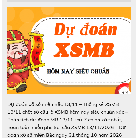
Dự đoán xổ số miền Bắc 13/11 – Thống kê XSMB
13/11 chốt số cầu lô XSMB hôm nay siêu chuẩn xác –
Phân tích dự đoán MB 13/11 thứ 7 chính xác nhất,
hoàn toàn miễn phí. Soi cầu XSMB 13/11/2026 – Dự
đoán xổ số miền Bắc ngày 31 tháng 10 năm 2026