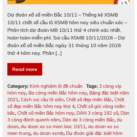
Dự đoán xổ số miền Bắc 10/11 – Thống kê XSMB
10/11 chốt số cầu lô XSMB hôm nay siêu chuẩn xác –
Phân tích dự đoán MB 10/11 thứ 4 chính xác nhất,
hoàn toàn miễn phí. Soi cầu XSMB 10/11/2026 – Dự
đoán xổ số miền Bắc ngày 31 tháng 10 năm 2026
thứ 4 hôm nay. Phân […]
Read more
Category:
Kinh nghiệm lô đề chuẩn
Tags:
3 càng víp
hôm nay
,
Ba càng miền Bắc hôm nay
,
Bảng đặc biệt năm
2021
,
Cách soi cầu lô xiên
,
Chốt số đẹp miền Bắc
,
Chốt
số đẹp miền Bắc hôm nay thứ 4
,
Chốt số giờ vàng miền
bắc
,
Chốt số miền Bắc hôm nay
,
DÀN 3 càng 192 số
,
Dàn
3 càng đánh quanh năm
,
Dàn de 3 càng miền Bắc
,
du
doan
,
du doan xo so mien bac 10/11
,
du doan xo so
mien trung
,
du doan xsmb
,
Dự đoán giải đặc biệt hôm