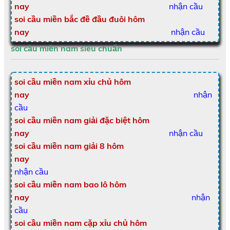
nay
nhận cầu
soi cầu miền bắc đề đầu đuôi hôm
nay
nhận cầu
soi cầu miền nam siêu chuẩn
soi cầu miền nam xỉu chủ hôm
nay
nhận
cầu
soi cầu miền nam giải đặc biệt hôm
nay
nhận cầu
soi cầu miền nam giải 8 hôm
nay
nhận cầu
soi cầu miền nam bao lô hôm
nay
nhận
cầu
soi cầu miền nam cặp xỉu chủ hôm