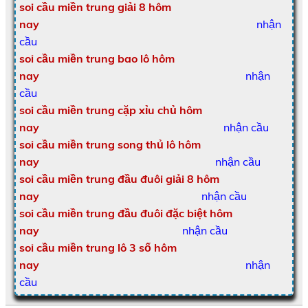
soi cầu miền trung giải 8 hôm
nay
nhận
cầu
soi cầu miền trung bao lô hôm
nay
nhận
cầu
soi cầu miền trung cặp xỉu chủ hôm
nay
nhận cầu
soi cầu miền trung song thủ lô hôm
nay
nhận cầu
soi cầu miền trung đầu đuôi giải 8 hôm
nay
nhận cầu
soi cầu miền trung đầu đuôi đặc biệt hôm
nay
nhận cầu
soi cầu miền trung lô 3 số hôm
nay
nhận
cầu