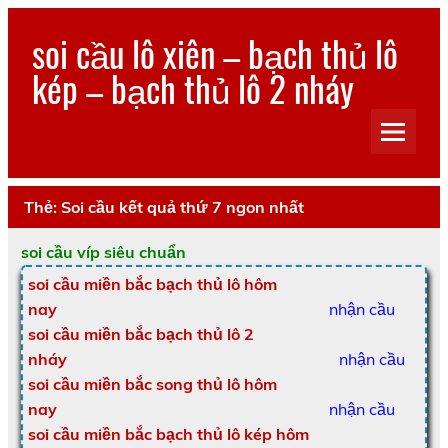
Skip
to
soi cầu lô xiên – bạch thủ lô
content
kép – bạch thủ lô 2 nháy
soi cầu lô xiên – bạch thủ lô kép – bạch thủ lô 2 nháy
Thẻ:
Soi cầu kết quả thứ 7 ngon nhất
soi cầu víp siêu chuẩn
soi cầu miền bắc bạch thủ lô hôm
nay
nhận cầu
soi cầu miền bắc bạch thủ lô 2
nháy
nhận cầu
soi cầu miền bắc song thủ lô hôm
nay
nhận cầu
soi cầu miền bắc bạch thủ lô kép hôm