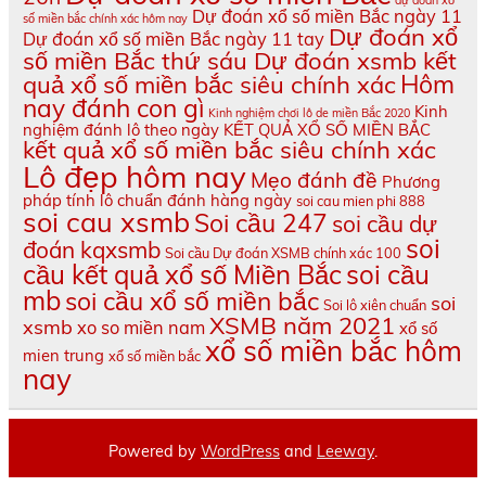
dự đoán xổ
Dự đoán xổ số miền Bắc ngày 11
số miền bắc chính xác hôm nay
Dự đoán xổ
Dự đoán xổ số miền Bắc ngày 11 tay
số miền Bắc thứ sáu Dự đoán xsmb kết
Hôm
quả xổ số miền bắc siêu chính xác
nay đánh con gì
Kinh
Kinh nghiệm chơi lô de miền Bắc 2020
nghiệm đánh lô theo ngày
KẾT QUẢ XỔ SỐ MIỀN BẮC
kết quả xổ số miền bắc siêu chính xác
Lô đẹp hôm nay
Mẹo đánh đề
Phương
pháp tính lô chuẩn đánh hàng ngày
soi cau mien phi 888
soi cau xsmb
Soi cầu 247
soi cầu dự
soi
đoán kqxsmb
Soi cầu Dự đoán XSMB chính xác 100
cầu kết quả xổ số Miền Bắc
soi cầu
mb
soi cầu xổ số miền bắc
soi
Soi lô xiên chuẩn
XSMB năm 2021
xsmb
xo so miền nam
xổ số
xổ số miền bắc hôm
mien trung
xổ số miền bắc
nay
Powered by
WordPress
and
Leeway
.