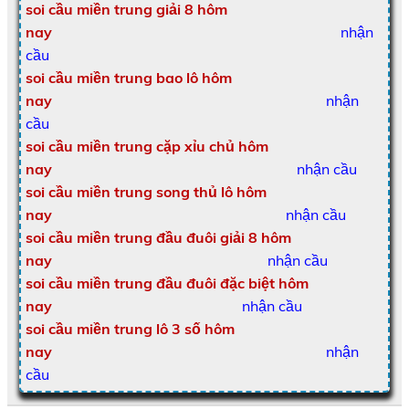
soi cầu miền trung giải 8 hôm
nay
nhận
cầu
soi cầu miền trung bao lô hôm
nay
nhận
cầu
soi cầu miền trung cặp xỉu chủ hôm
nay
nhận cầu
soi cầu miền trung song thủ lô hôm
nay
nhận cầu
soi cầu miền trung đầu đuôi giải 8 hôm
nay
nhận cầu
soi cầu miền trung đầu đuôi đặc biệt hôm
nay
nhận cầu
soi cầu miền trung lô 3 số hôm
nay
nhận
cầu