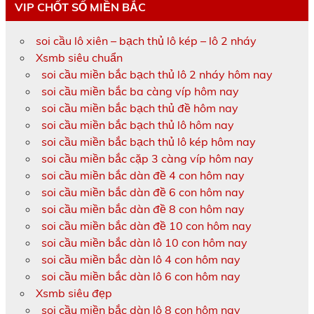
VIP CHỐT SỐ MIỀN BẮC
soi cầu lô xiên – bạch thủ lô kép – lô 2 nháy
Xsmb siêu chuẩn
soi cầu miền bắc bạch thủ lô 2 nháy hôm nay
soi cầu miền bắc ba càng víp hôm nay
soi cầu miền bắc bạch thủ đề hôm nay
soi cầu miền bắc bạch thủ lô hôm nay
soi cầu miền bắc bạch thủ lô kép hôm nay
soi cầu miền bắc cặp 3 càng víp hôm nay
soi cầu miền bắc dàn đề 4 con hôm nay
soi cầu miền bắc dàn đề 6 con hôm nay
soi cầu miền bắc dàn đề 8 con hôm nay
soi cầu miền bắc dàn đề 10 con hôm nay
soi cầu miền bắc dàn lô 10 con hôm nay
soi cầu miền bắc dàn lô 4 con hôm nay
soi cầu miền bắc dàn lô 6 con hôm nay
Xsmb siêu đẹp
soi cầu miền bắc dàn lô 8 con hôm nay