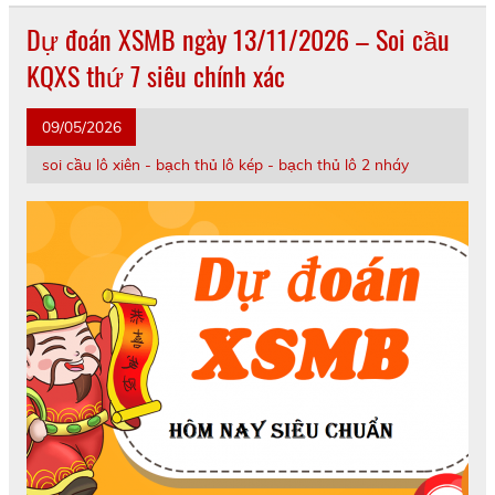
Dự đoán XSMB ngày 13/11/2026 – Soi cầu
KQXS thứ 7 siêu chính xác
09/05/2026
soi cầu lô xiên - bạch thủ lô kép - bạch thủ lô 2 nháy