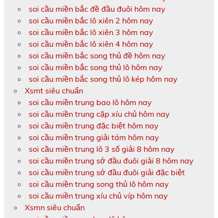
soi cầu miền bắc đề đầu đuôi hôm nay
soi cầu miền bắc lô xiên 2 hôm nay
soi cầu miền bắc lô xiên 3 hôm nay
soi cầu miền bắc lô xiên 4 hôm nay
soi cầu miền bắc song thủ đề hôm nay
soi cầu miền bắc song thủ lô hôm nay
soi cầu miền bắc song thủ lô kép hôm nay
Xsmt siêu chuẩn
soi cầu miền trung bao lô hôm nay
soi cầu miền trung cặp xíu chủ hôm nay
soi cầu miền trung đặc biệt hôm nay
soi cầu miền trung giải tám hôm nay
soi cầu miền trung lô 3 số giải 8 hôm nay
soi cầu miền trung sớ đầu đuôi giải 8 hôm nay
soi cầu miền trung sớ đầu đuôi giải đặc biệt
soi cầu miền trung song thủ lô hôm nay
soi cầu miền trung xíu chủ víp hôm nay
Xsmn siêu chuẩn