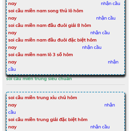
nay
nhận cầu
soi cầu miền nam song thủ lô hôm
nay
nhận cầu
soi cầu miền nam đầu đuôi giải 8 hôm
nay
nhận cầu
soi cầu miền nam đầu đuôi đặc biệt hôm
nay
nhận cầu
soi cầu miền nam lô 3 số hôm
nay
nhận
cầu
soi cầu miền trung siêu chuẩn
soi cầu miền trung xỉu chủ hôm
nay
nhận
cầu
soi cầu miền trung giải đặc biệt hôm
nay
nhận cầu