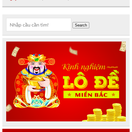
Search