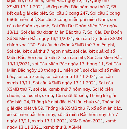
kqxsmb
,
Lô xiên 3
,
Miền Bắc ngày 13/11
,
Quay thử
XSMB 13 11 2021
,
số đẹp miền Bắc hôm nay thứ 7
,
Số
kết quả giải đặc biệt
,
Soi cầu 3 càng 247
,
Soi cầu 3 càng
6666 miễn phí
,
Soi cầu 3 càng miễn phí miền Nam
,
soi
cầu dự đoán kqxsmb
,
Soi Cầu Dự Đoán Miền Bắc ngày
13/11
,
Soi cầu dự đoán Miền Bắc thứ 7
,
Soi Cầu Dự Đoán
Xổ Số Miền Bắc ngày 13/11/2021
,
Soi cầu Dự đoán XSMB
chính xác 130
,
Soi cầu dự đoán XSMB thứ 7 miễn phí
,
Soi cầu kết quả thứ 7 ngon nhất
,
soi cầu kết quả xổ số
Miền Bắc
,
Soi cầu lô xiên 2
,
soi cầu mb
,
Soi Cầu Miền Bắc
13/11/2021
,
soi Cầu Miền Bắc ngày 13 tháng 11
,
Soi Cầu
Miền Bắc ngày 13 tháng 11 miễn phí
,
soi cầu xổ số miền
bắc
,
soi cau xsmb
,
soi cầu xsmb 13 11 2021
,
soi cầu
xsmb 13/11
,
Soi cầu XSMB ngày 13 11 2021
,
Soi cầu
XSMB thứ 7
,
soi cầu xsmb thứ 7 hôm nay
,
Soi lô xiên
chuẩn
,
soi xsmb
,
sxmb
,
Tần suất lô xiên
,
Thống kê giải
đặc biệt 24
,
Thống kê giải đặc biệt lâu chưa về
,
Thống kê
giải đặc biệt về 59
,
Thống kê XSMB thứ 7
,
xổ số miền bắc
,
xổ số miền bắc hôm nay
,
xổ số miền Bắc hôm nay thứ 7
ngày 13/11
,
xsmb 13 11 2021
,
XSMB năm 2021
,
xsmb
ngay 13 11 2021
,
xsmb thứ 3
,
XSMN