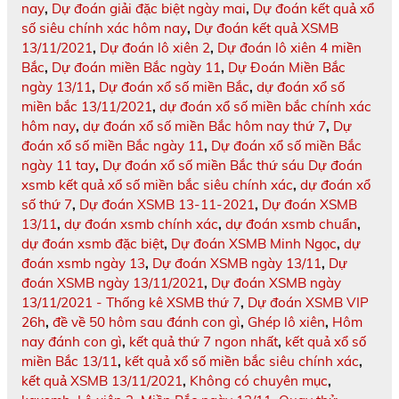
nay
,
Dự đoán giải đặc biệt ngày mai
,
Dự đoán kết quả xổ
số siêu chính xác hôm nay
,
Dự đoán kết quả XSMB
13/11/2021
,
Dự đoán lô xiên 2
,
Dự đoán lô xiên 4 miền
Bắc
,
Dự đoán miền Bắc ngày 11
,
Dự Đoán Miền Bắc
ngày 13/11
,
Dự đoán xổ số miền Bắc
,
dự đoán xổ số
miền bắc 13/11/2021
,
dự đoán xổ số miền bắc chính xác
hôm nay
,
dự đoán xổ số miền Bắc hôm nay thứ 7
,
Dự
đoán xổ số miền Bắc ngày 11
,
Dự đoán xổ số miền Bắc
ngày 11 tay
,
Dự đoán xổ số miền Bắc thứ sáu Dự đoán
xsmb kết quả xổ số miền bắc siêu chính xác
,
dự đoán xổ
số thứ 7
,
Dự đoán XSMB 13-11-2021
,
Dự đoán XSMB
13/11
,
dự đoán xsmb chính xác
,
dự đoán xsmb chuẩn
,
dự đoán xsmb đặc biệt
,
Dự đoán XSMB Minh Ngọc
,
dự
đoán xsmb ngày 13
,
Dự đoán XSMB ngày 13/11
,
Dự
đoán XSMB ngày 13/11/2021
,
Dự đoán XSMB ngày
13/11/2021 - Thống kê XSMB thứ 7
,
Dự đoán XSMB VIP
26h
,
đề về 50 hôm sau đánh con gì
,
Ghép lô xiên
,
Hôm
nay đánh con gì
,
kết quả thứ 7 ngon nhất
,
kết quả xổ số
miền Bắc 13/11
,
kết quả xổ số miền bắc siêu chính xác
,
kết quả XSMB 13/11/2021
,
Không có chuyên mục
,