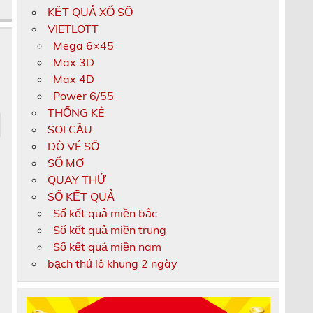
KẾT QUẢ XỔ SỐ
VIETLOTT
Mega 6×45
Max 3D
Max 4D
Power 6/55
THỐNG KÊ
SOI CẦU
DÒ VÉ SỐ
SỔ MƠ
QUAY THỬ
SỐ KẾT QUẢ
Số kết quả miền bắc
Số kết quả miền trung
Số kết quả miền nam
bạch thủ lô khung 2 ngày