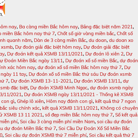
 hôm nay
,
Ba càng miền Bắc hôm nay
,
Bảng đặc biệt năm 2021
,
p miền Bắc hôm nay thứ 7
,
Chốt số giờ vàng miền bắc
,
Chốt số
ánh quanh năm
,
Dàn de 3 càng miền Bắc
,
du doan
,
du doan xo
 xsmb
,
Dự đoán giải đặc biệt hôm nay
,
Dự đoán giải đặc biệt
nay
,
Dự đoán kết quả XSMB 13/11/2021
,
Dự đoán lô xiên 2
,
Dự
ự Đoán Miền Bắc ngày 13/11
,
Dự đoán xổ số miền Bắc
,
dự đoá
hính xác hôm nay
,
dự đoán xổ số miền Bắc hôm nay thứ 7
,
Dự
 ngày 11 tay
,
Dự đoán xổ số miền Bắc thứ sáu Dự đoán xsmb
hứ 7
,
Dự đoán XSMB 13-11-2021
,
Dự đoán XSMB 13/11
,
dự
smb đặc biệt
,
Dự đoán XSMB Minh Ngọc
,
dự đoán xsmb ngày
3/11/2021
,
Dự đoán XSMB ngày 13/11/2021 - Thống kê XSMB
 con gì
,
Ghép lô xiên
,
Hôm nay đánh con gì
,
kết quả thứ 7 ngon
 bắc siêu chính xác
,
kết quả XSMB 13/11/2021
,
Không có chuyê
ử XSMB 13 11 2021
,
số đẹp miền Bắc hôm nay thứ 7
,
Số kết quả
miễn phí
,
Soi cầu 3 càng miễn phí miền Nam
,
soi cầu dự đoán
ầu dự đoán Miền Bắc thứ 7
,
Soi Cầu Dự Đoán Xổ Số Miền Bắc
30
,
Soi cầu dự đoán XSMB thứ 7 miễn phí
,
Soi cầu kết quả thứ 7