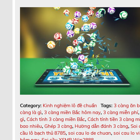
Category:
Kinh nghiệm lô đề chuẩn
Tags:
3 càng ăn b
càng là gì
,
3 càng miền Bắc hôm nay
,
3 càng miễn phí
gì
,
Cách tính 3 càng miền Bắc
,
Cách tính tiền 3 càng m
bao nhiêu
,
Ghép 3 càng
,
Hướng dẫn đánh 3 càng
,
Soi
cầu lô bạch thủ 8785
,
soi cau lo de chuan
,
soi cau lo v
hôm nay
,
Soi cầu XSMB Win2888