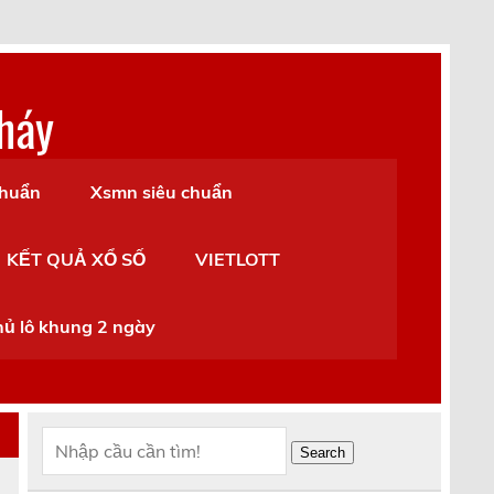
nháy
chuẩn
Xsmn siêu chuẩn
KẾT QUẢ XỔ SỐ
VIETLOTT
hủ lô khung 2 ngày
Search