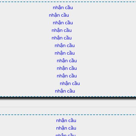
nhận cầu
nhận cầu
nhận cầu
nhận cầu
nhận cầu
nhận cầu
nhận cầu
nhận cầu
nhận cầu
nhận cầu
nhận cầu
nhận cầu
nhận cầu
nhận cầu
nhận cầu