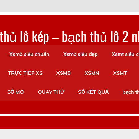
 thủ lô kép – bạch thủ lô 2 
nháy
Xsmb siêu chuẩn
Xsmb siêu đẹp
Xsmt siêu 
TRỰC TIẾP XS
XSMB
XSMN
XSMT
SỔ MƠ
QUAY THỬ
SỐ KẾT QUẢ
bạch t