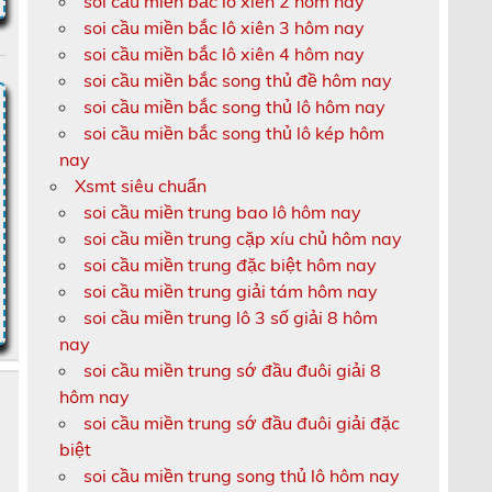
soi cầu miền bắc lô xiên 2 hôm nay
soi cầu miền bắc lô xiên 3 hôm nay
soi cầu miền bắc lô xiên 4 hôm nay
soi cầu miền bắc song thủ đề hôm nay
soi cầu miền bắc song thủ lô hôm nay
soi cầu miền bắc song thủ lô kép hôm
nay
Xsmt siêu chuẩn
soi cầu miền trung bao lô hôm nay
soi cầu miền trung cặp xíu chủ hôm nay
soi cầu miền trung đặc biệt hôm nay
soi cầu miền trung giải tám hôm nay
soi cầu miền trung lô 3 số giải 8 hôm
nay
soi cầu miền trung sớ đầu đuôi giải 8
hôm nay
soi cầu miền trung sớ đầu đuôi giải đặc
biệt
soi cầu miền trung song thủ lô hôm nay