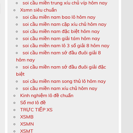
soi cầu miền trung xíu chủ víp hôm nay
Xsmn siêu chuẩn
soi cầu miền nam bao lô hôm nay
soi cầu miền nam cặp xíu chủ hôm nay
soi cầu miền nam đặc biệt hôm nay
soi cầu miền nam giải tám hôm nay
soi cầu miền nam lô 3 số giải 8 hôm nay
soi cầu miền nam sớ đầu đuôi giải 8
hôm nay
soi cầu miền nam sớ đầu đuôi giải đặc
biệt
soi cầu miền nam song thủ lô hôm nay
soi cầu miền nam xíu chủ hôm nay
Kinh nghiệm lô đề chuẩn
Sổ mơ lô đề
TRỰC TIẾP XS
XSMB
XSMN
XSMT