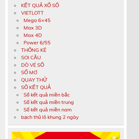
KẾT QUẢ XỔ SỐ
VIETLOTT
Mega 6×45
Max 3D
Max 4D
Power 6/55
THỐNG KÊ
SOI CẦU
DÒ VÉ SỐ
SỔ MƠ
QUAY THỬ
SỐ KẾT QUẢ
Số kết quả miền bắc
Số kết quả miền trung
Số kết quả miền nam
bạch thủ lô khung 2 ngày