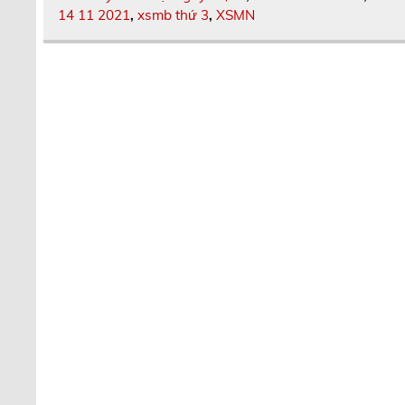
14 11 2021
,
xsmb thứ 3
,
XSMN