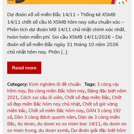
Dự đoán xổ số miền Bắc 14/11 – Thống kê XSMB
14/11 chốt số cầu lô XSMB hôm nay siêu chuẩn xác –
Phân tích dự đoán MB 14/11 chủ nhật chính xác nhất,
hoàn toàn miễn phí. Soi cầu XSMB 14/11/2026 – Dự
đoán xổ số miền Bắc ngày 31 tháng 10 năm 2026
chủ nhật hôm nay. Phân […]
Read more
Category:
Kinh nghiệm lô đề chuẩn
Tags:
3 càng víp
hôm nay
,
Ba càng miền Bắc hôm nay
,
Bảng đặc biệt năm
2021
,
Cách soi cầu lô xiên
,
Chốt số đẹp miền Bắc
,
Chốt
số đẹp miền Bắc hôm nay chủ nhật
,
Chốt số giờ vàng
miền bắc
,
Chốt số miền Bắc hôm nay
,
DÀN 3 càng 192
số
,
Dàn 3 càng đánh quanh năm
,
Dàn de 3 càng miền
Bắc
,
du doan
,
du doan xo so mien bac 14/11
,
du doan xo
so mien trung
,
du doan xsmb
,
Dự đoán giải đặc biệt hôm