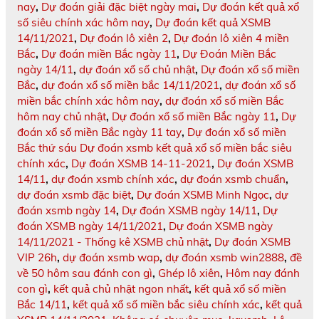
nay
,
Dự đoán giải đặc biệt ngày mai
,
Dự đoán kết quả xổ
số siêu chính xác hôm nay
,
Dự đoán kết quả XSMB
14/11/2021
,
Dự đoán lô xiên 2
,
Dự đoán lô xiên 4 miền
Bắc
,
Dự đoán miền Bắc ngày 11
,
Dự Đoán Miền Bắc
ngày 14/11
,
dự đoán xổ số chủ nhật
,
Dự đoán xổ số miền
Bắc
,
dự đoán xổ số miền bắc 14/11/2021
,
dự đoán xổ số
miền bắc chính xác hôm nay
,
dự đoán xổ số miền Bắc
hôm nay chủ nhật
,
Dự đoán xổ số miền Bắc ngày 11
,
Dự
đoán xổ số miền Bắc ngày 11 tay
,
Dự đoán xổ số miền
Bắc thứ sáu Dự đoán xsmb kết quả xổ số miền bắc siêu
chính xác
,
Dự đoán XSMB 14-11-2021
,
Dự đoán XSMB
14/11
,
dự đoán xsmb chính xác
,
dự đoán xsmb chuẩn
,
dự đoán xsmb đặc biệt
,
Dự đoán XSMB Minh Ngọc
,
dự
đoán xsmb ngày 14
,
Dự đoán XSMB ngày 14/11
,
Dự
đoán XSMB ngày 14/11/2021
,
Dự đoán XSMB ngày
14/11/2021 - Thống kê XSMB chủ nhật
,
Dự đoán XSMB
VIP 26h
,
dự đoán xsmb wap
,
dự đoán xsmb win2888
,
đề
về 50 hôm sau đánh con gì
,
Ghép lô xiên
,
Hôm nay đánh
con gì
,
kết quả chủ nhật ngon nhất
,
kết quả xổ số miền
Bắc 14/11
,
kết quả xổ số miền bắc siêu chính xác
,
kết quả