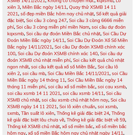
XSMB 14/11/2021
,
Không có chuyên mục
,
kqxsmb
,
Lô
xiên 3
,
Miền Bắc ngày 14/11
,
Quay thử XSMB 14 11
2021
,
số đẹp miền Bắc hôm nay chủ nhật
,
Số kết quả giải
đặc biệt
,
Soi cầu 3 càng 247
,
Soi cầu 3 càng 6666 miễn
phí
,
Soi cầu 3 càng miễn phí miền Nam
,
soi cầu dự đoán
kqxsmb
,
Soi cầu dự đoán Miền Bắc chủ nhật
,
Soi Cầu Dự
Đoán Miền Bắc ngày 14/11
,
Soi Cầu Dự Đoán Xổ Số Miền
Bắc ngày 14/11/2021
,
Soi cầu Dự đoán XSMB chính xác
100
,
Soi cầu Dự đoán XSMB chính xác 140
,
Soi cầu dự
đoán XSMB chủ nhật miễn phí
,
Soi cầu kết quả chủ nhật
ngon nhất
,
soi cầu kết quả xổ số Miền Bắc
,
Soi cầu lô
xiên 2
,
soi cầu mb
,
Soi Cầu Miền Bắc 14/11/2021
,
soi Cầu
Miền Bắc ngày 14 tháng 11
,
Soi Cầu Miền Bắc ngày 14
tháng 11 miễn phí
,
soi cầu xổ số miền bắc
,
soi cau xsmb
,
soi cầu xsmb 14 11 2021
,
soi cầu xsmb 14/11
,
Soi cầu
XSMB chủ nhật
,
soi cầu xsmb chủ nhật hôm nay
,
Soi cầu
XSMB ngày 14 11 2021
,
Soi lô xiên chuẩn
,
soi xsmb
,
sxmb
,
Tần suất lô xiên
,
Thống kê giải đặc biệt 24
,
Thống
kê giải đặc biệt lâu chưa về
,
Thống kê giải đặc biệt về 59
,
Thống kê XSMB chủ nhật
,
xổ số miền bắc
,
xổ số miền bắc
hôm nay
,
xổ số miền Bắc hôm nay chủ nhật ngày 14/11
,