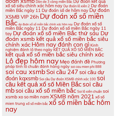
doan xsmb
Dự đoán kết quả
Dàn de 3 càng miền Bắc
xổ số siêu chính xác hôm nay
Dự đoán
Dự đoán lô xiên 2
Dự đoán
miền Bắc ngày 11
Dự đoán số de hôm nay
Dự đoán xổ số miền
XSMB VIP 26h
Bắc
Dự đoán xổ số
dự đoán xổ số miền bắc chính xác hôm nay
miền Bắc ngày 11
Dự đoán xổ số miền Bắc ngày 11
Dự đoán xổ số miền Bắc thứ sáu Dự
tay
đoán xsmb kết quả xổ số miền bắc siêu
Hôm nay đánh con gì
chính xác
Kinh
nghiệm đánh lô theo ngày
KẾT QUẢ XỔ SỐ MIỀN BẮC
kết quả xổ số miền bắc siêu chính xác
Lô đẹp hôm nay
Mẹo đánh đề
Phương
pháp tính lô chuẩn đánh hàng ngày
soi cau mien phi 888
soi cau xsmb
Soi cầu 247
soi cầu dự
soi
đoán kqxsmb
Soi cầu Dự đoán XSMB chính xác 100
cầu kết quả xổ số Miền Bắc
soi cầu
mb
soi cầu xổ số miền bắc
soi
Soi lô xiên chuẩn
XSMB năm 2021
xsmb
xo so miền nam
xổ số
xổ số miền bắc hôm
mien trung
xổ số miền bắc
nay