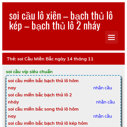
Skip
to
soi cầu lô xiên – bạch thủ lô
content
kép – bạch thủ lô 2 nháy
soi cầu lô xiên – bạch thủ lô kép – bạch thủ lô 2 nháy
Thẻ:
soi Cầu Miền Bắc ngày 14 tháng 11
soi cầu víp siêu chuẩn
soi cầu miền bắc bạch thủ lô hôm
nay
nhận cầu
soi cầu miền bắc bạch thủ lô 2
nháy
nhận cầu
soi cầu miền bắc song thủ lô hôm
nay
nhận cầu
soi cầu miền bắc bạch thủ lô kép hôm