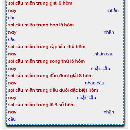
soi cầu miền trung giải 8 hôm
nay
nhận
cầu
soi cầu miền trung bao lô hôm
nay
nhận
cầu
soi cầu miền trung cặp xỉu chủ hôm
nay
nhận cầu
soi cầu miền trung song thủ lô hôm
nay
nhận cầu
soi cầu miền trung đầu đuôi giải 8 hôm
nay
nhận cầu
soi cầu miền trung đầu đuôi đặc biệt hôm
nay
nhận cầu
soi cầu miền trung lô 3 số hôm
nay
nhận
cầu