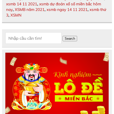
xsmb 14 11 2021
,
xsmb dự đoán xổ số miền bắc hôm
nay
,
XSMB năm 2021
,
xsmb ngay 14 11 2021
,
xsmb thứ
3
,
XSMN
Search