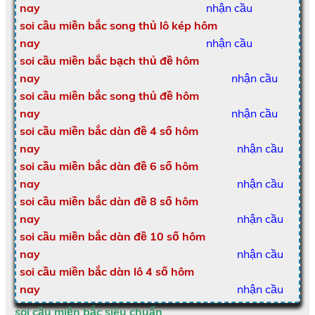
nay
nhận cầu
soi cầu miền bắc song thủ lô kép hôm
nay
nhận cầu
soi cầu miền bắc bạch thủ đề hôm
nay
nhận cầu
soi cầu miền bắc song thủ đề hôm
nay
nhận cầu
soi cầu miền bắc dàn đề 4 số hôm
nay
nhận cầu
soi cầu miền bắc dàn đề 6 số hôm
nay
nhận cầu
soi cầu miền bắc dàn đề 8 số hôm
nay
nhận cầu
soi cầu miền bắc dàn đề 10 số hôm
nay
nhận cầu
soi cầu miền bắc dàn lô 4 số hôm
nay
nhận cầu
soi cầu miền bắc siêu chuẩn