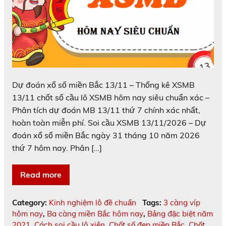
Dự đoán xổ số miền Bắc 13/11 – Thống kê XSMB
13/11 chốt số cầu lô XSMB hôm nay siêu chuẩn xác –
Phân tích dự đoán MB 13/11 thứ 7 chính xác nhất,
hoàn toàn miễn phí. Soi cầu XSMB 13/11/2026 – Dự
đoán xổ số miền Bắc ngày 31 tháng 10 năm 2026
thứ 7 hôm nay. Phân […]
Read more
Category:
Kinh nghiệm lô đề chuẩn
Tags:
3 càng víp
hôm nay
,
Ba càng miền Bắc hôm nay
,
Bảng đặc biệt năm
2021
,
Cách soi cầu lô xiên
,
Chốt số đẹp miền Bắc
,
Chốt