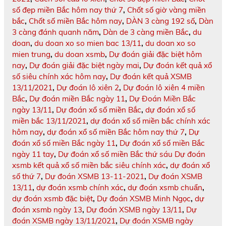
số đẹp miền Bắc hôm nay thứ 7
,
Chốt số giờ vàng miền
bắc
,
Chốt số miền Bắc hôm nay
,
DÀN 3 càng 192 số
,
Dàn
3 càng đánh quanh năm
,
Dàn de 3 càng miền Bắc
,
du
doan
,
du doan xo so mien bac 13/11
,
du doan xo so
mien trung
,
du doan xsmb
,
Dự đoán giải đặc biệt hôm
nay
,
Dự đoán giải đặc biệt ngày mai
,
Dự đoán kết quả xổ
số siêu chính xác hôm nay
,
Dự đoán kết quả XSMB
13/11/2021
,
Dự đoán lô xiên 2
,
Dự đoán lô xiên 4 miền
Bắc
,
Dự đoán miền Bắc ngày 11
,
Dự Đoán Miền Bắc
ngày 13/11
,
Dự đoán xổ số miền Bắc
,
dự đoán xổ số
miền bắc 13/11/2021
,
dự đoán xổ số miền bắc chính xác
hôm nay
,
dự đoán xổ số miền Bắc hôm nay thứ 7
,
Dự
đoán xổ số miền Bắc ngày 11
,
Dự đoán xổ số miền Bắc
ngày 11 tay
,
Dự đoán xổ số miền Bắc thứ sáu Dự đoán
xsmb kết quả xổ số miền bắc siêu chính xác
,
dự đoán xổ
số thứ 7
,
Dự đoán XSMB 13-11-2021
,
Dự đoán XSMB
13/11
,
dự đoán xsmb chính xác
,
dự đoán xsmb chuẩn
,
dự đoán xsmb đặc biệt
,
Dự đoán XSMB Minh Ngọc
,
dự
đoán xsmb ngày 13
,
Dự đoán XSMB ngày 13/11
,
Dự
đoán XSMB ngày 13/11/2021
,
Dự đoán XSMB ngày