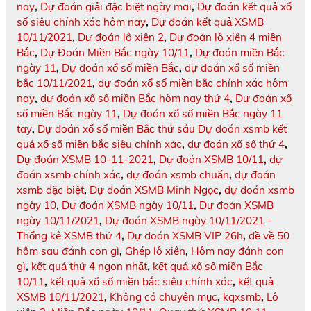
nay
,
Dự đoán giải đặc biệt ngày mai
,
Dự đoán kết quả xổ
số siêu chính xác hôm nay
,
Dự đoán kết quả XSMB
10/11/2021
,
Dự đoán lô xiên 2
,
Dự đoán lô xiên 4 miền
Bắc
,
Dự Đoán Miền Bắc ngày 10/11
,
Dự đoán miền Bắc
ngày 11
,
Dự đoán xổ số miền Bắc
,
dự đoán xổ số miền
bắc 10/11/2021
,
dự đoán xổ số miền bắc chính xác hôm
nay
,
dự đoán xổ số miền Bắc hôm nay thứ 4
,
Dự đoán xổ
số miền Bắc ngày 11
,
Dự đoán xổ số miền Bắc ngày 11
tay
,
Dự đoán xổ số miền Bắc thứ sáu Dự đoán xsmb kết
quả xổ số miền bắc siêu chính xác
,
dự đoán xổ số thứ 4
,
Dự đoán XSMB 10-11-2021
,
Dự đoán XSMB 10/11
,
dự
đoán xsmb chính xác
,
dự đoán xsmb chuẩn
,
dự đoán
xsmb đặc biệt
,
Dự đoán XSMB Minh Ngọc
,
dự đoán xsmb
ngày 10
,
Dự đoán XSMB ngày 10/11
,
Dự đoán XSMB
ngày 10/11/2021
,
Dự đoán XSMB ngày 10/11/2021 -
Thống kê XSMB thứ 4
,
Dự đoán XSMB VIP 26h
,
đề về 50
hôm sau đánh con gì
,
Ghép lô xiên
,
Hôm nay đánh con
gì
,
kết quả thứ 4 ngon nhất
,
kết quả xổ số miền Bắc
10/11
,
kết quả xổ số miền bắc siêu chính xác
,
kết quả
XSMB 10/11/2021
,
Không có chuyên mục
,
kqxsmb
,
Lô