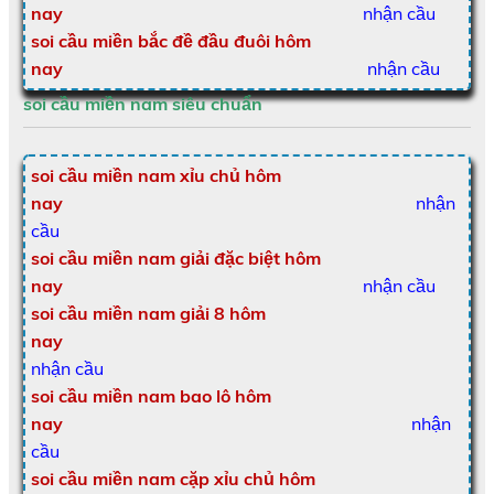
nay
nhận cầu
soi cầu miền bắc đề đầu đuôi hôm
nay
nhận cầu
soi cầu miền nam siêu chuẩn
soi cầu miền nam xỉu chủ hôm
nay
nhận
cầu
soi cầu miền nam giải đặc biệt hôm
nay
nhận cầu
soi cầu miền nam giải 8 hôm
nay
nhận cầu
soi cầu miền nam bao lô hôm
nay
nhận
cầu
soi cầu miền nam cặp xỉu chủ hôm