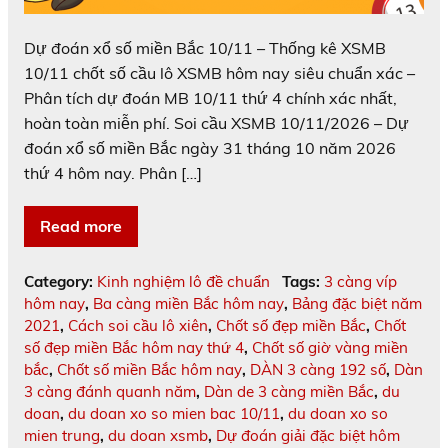
Dự đoán xổ số miền Bắc 10/11 – Thống kê XSMB
10/11 chốt số cầu lô XSMB hôm nay siêu chuẩn xác –
Phân tích dự đoán MB 10/11 thứ 4 chính xác nhất,
hoàn toàn miễn phí. Soi cầu XSMB 10/11/2026 – Dự
đoán xổ số miền Bắc ngày 31 tháng 10 năm 2026
thứ 4 hôm nay. Phân […]
Read more
Category:
Kinh nghiệm lô đề chuẩn
Tags:
3 càng víp
hôm nay
,
Ba càng miền Bắc hôm nay
,
Bảng đặc biệt năm
2021
,
Cách soi cầu lô xiên
,
Chốt số đẹp miền Bắc
,
Chốt
số đẹp miền Bắc hôm nay thứ 4
,
Chốt số giờ vàng miền
bắc
,
Chốt số miền Bắc hôm nay
,
DÀN 3 càng 192 số
,
Dàn
3 càng đánh quanh năm
,
Dàn de 3 càng miền Bắc
,
du
doan
,
du doan xo so mien bac 10/11
,
du doan xo so
mien trung
,
du doan xsmb
,
Dự đoán giải đặc biệt hôm