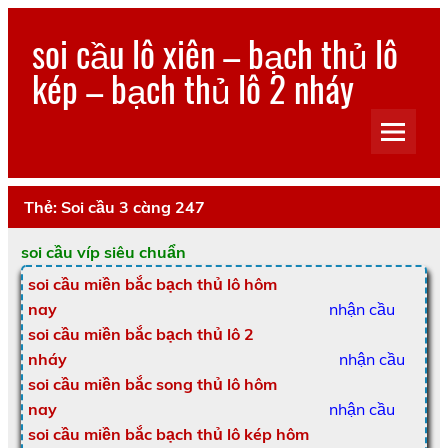
Skip
to
soi cầu lô xiên – bạch thủ lô
content
kép – bạch thủ lô 2 nháy
soi cầu lô xiên – bạch thủ lô kép – bạch thủ lô 2 nháy
Thẻ:
Soi cầu 3 càng 247
soi cầu víp siêu chuẩn
soi cầu miền bắc bạch thủ lô hôm
nay
nhận cầu
soi cầu miền bắc bạch thủ lô 2
nháy
nhận cầu
soi cầu miền bắc song thủ lô hôm
nay
nhận cầu
soi cầu miền bắc bạch thủ lô kép hôm