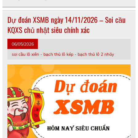
Dự đoán XSMB ngày 14/11/2026 – Soi cầu
KQXS chủ nhật siêu chính xác
06/05/2026
soi cầu lô xiên - bạch thủ lô kép - bạch thủ lô 2 nháy