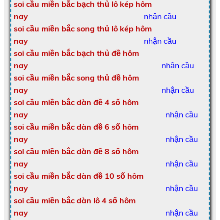
soi cầu miền bắc bạch thủ lô kép hôm
nay
nhận cầu
soi cầu miền bắc song thủ lô kép hôm
nay
nhận cầu
soi cầu miền bắc bạch thủ đề hôm
nay
nhận cầu
soi cầu miền bắc song thủ đề hôm
nay
nhận cầu
soi cầu miền bắc dàn đề 4 số hôm
nay
nhận cầu
soi cầu miền bắc dàn đề 6 số hôm
nay
nhận cầu
soi cầu miền bắc dàn đề 8 số hôm
nay
nhận cầu
soi cầu miền bắc dàn đề 10 số hôm
nay
nhận cầu
soi cầu miền bắc dàn lô 4 số hôm
nay
nhận cầu