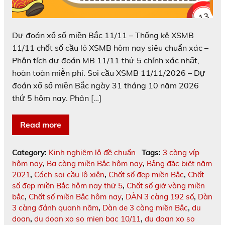
Dự đoán xổ số miền Bắc 11/11 – Thống kê XSMB
11/11 chốt số cầu lô XSMB hôm nay siêu chuẩn xác –
Phân tích dự đoán MB 11/11 thứ 5 chính xác nhất,
hoàn toàn miễn phí. Soi cầu XSMB 11/11/2026 – Dự
đoán xổ số miền Bắc ngày 31 tháng 10 năm 2026
thứ 5 hôm nay. Phân […]
Read more
Category:
Kinh nghiệm lô đề chuẩn
Tags:
3 càng víp
hôm nay
,
Ba càng miền Bắc hôm nay
,
Bảng đặc biệt năm
2021
,
Cách soi cầu lô xiên
,
Chốt số đẹp miền Bắc
,
Chốt
số đẹp miền Bắc hôm nay thứ 5
,
Chốt số giờ vàng miền
bắc
,
Chốt số miền Bắc hôm nay
,
DÀN 3 càng 192 số
,
Dàn
3 càng đánh quanh năm
,
Dàn de 3 càng miền Bắc
,
du
doan
,
du doan xo so mien bac 10/11
,
du doan xo so