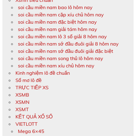
Xsmn siêu chuẩn
soi cầu miền nam bao lô hôm nay
soi cầu miền nam cặp xíu chủ hôm nay
soi cầu miền nam đặc biệt hôm nay
soi cầu miền nam giải tám hôm nay
soi cầu miền nam lô 3 số giải 8 hôm nay
soi cầu miền nam sớ đầu đuôi giải 8 hôm nay
soi cầu miền nam sớ đầu đuôi giải đặc biệt
soi cầu miền nam song thủ lô hôm nay
soi cầu miền nam xíu chủ hôm nay
Kinh nghiệm lô đề chuẩn
Sổ mơ lô đề
TRỰC TIẾP XS
XSMB
XSMN
XSMT
KẾT QUẢ XỔ SỐ
VIETLOTT
Mega 6×45