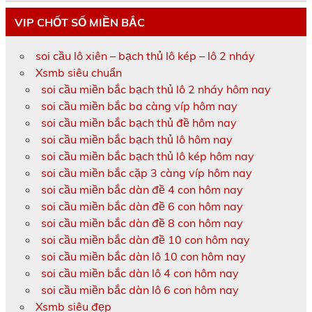
VIP CHỐT SỐ MIỀN BẮC
soi cầu lô xiên – bạch thủ lô kép – lô 2 nháy
Xsmb siêu chuẩn
soi cầu miền bắc bạch thủ lô 2 nháy hôm nay
soi cầu miền bắc ba càng víp hôm nay
soi cầu miền bắc bạch thủ đề hôm nay
soi cầu miền bắc bạch thủ lô hôm nay
soi cầu miền bắc bạch thủ lô kép hôm nay
soi cầu miền bắc cặp 3 càng víp hôm nay
soi cầu miền bắc dàn đề 4 con hôm nay
soi cầu miền bắc dàn đề 6 con hôm nay
soi cầu miền bắc dàn đề 8 con hôm nay
soi cầu miền bắc dàn đề 10 con hôm nay
soi cầu miền bắc dàn lô 10 con hôm nay
soi cầu miền bắc dàn lô 4 con hôm nay
soi cầu miền bắc dàn lô 6 con hôm nay
Xsmb siêu đẹp