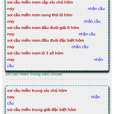
soi cầu miền nam cặp xỉu chủ hôm
nay
nhận cầu
soi cầu miền nam song thủ lô hôm
nay
nhận cầu
soi cầu miền nam đầu đuôi giải 8 hôm
nay
nhận cầu
soi cầu miền nam đầu đuôi đặc biệt hôm
nay
nhận cầu
soi cầu miền nam lô 3 số hôm
nay
nhận
cầu
soi cầu miền trung siêu chuẩn
soi cầu miền trung xỉu chủ hôm
nay
nhận
cầu
soi cầu miền trung giải đặc biệt hôm