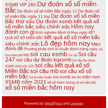
Dự đoán xổ số miền
XSMB VIP 26h
Bắc
Dự đoán xổ số miền Bắc ngày 11
Dự đoán xổ
Dự đoán xổ số miền
số miền Bắc ngày 11 tay
Bắc thứ sáu Dự đoán xsmb kết quả xổ
Hôm nay
số miền bắc siêu chính xác
đánh con gì
Kinh nghiệm đánh lô theo ngày
KẾT
kết quả xổ số miền bắc
QUẢ XỔ SỐ MIỀN BẮC
Lô đẹp hôm nay
siêu chính xác
Mẹo
đánh đề
Phương pháp tính lô chuẩn đánh hàng ngày
soi
soi cau xsmb
Soi cầu
cau mien phi 888
Soi Cầu
247
soi cầu dự đoán kqxsmb
Soi cầu Dự đoán
soi cầu kết quả xổ số
XSMB chính xác 100
Miền Bắc
soi cầu mb
soi cầu xổ số
miền bắc
soi xsmb
xo so miền nam
Soi lô xiên chuẩn
XSMB năm 2021
xổ số mien trung
xổ số miền bắc
xổ số miền bắc hôm nay
Powered by
WordPress
and
Leeway
.