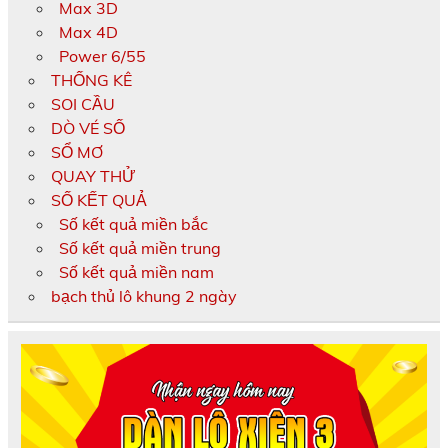
Max 3D
Max 4D
Power 6/55
THỐNG KÊ
SOI CẦU
DÒ VÉ SỐ
SỔ MƠ
QUAY THỬ
SỐ KẾT QUẢ
Số kết quả miền bắc
Số kết quả miền trung
Số kết quả miền nam
bạch thủ lô khung 2 ngày