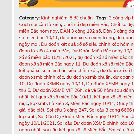
Category:
Kinh nghiệm lô đề chuẩn
Tags:
3 càng víp
Cách soi cầu lô xiên
,
Chốt số đẹp miền Bắc
,
Chốt số đẹ
miền Bắc hôm nay
,
DÀN 3 càng 192 số
,
Dàn 3 càng đ
so mien bac 10/11
,
du doan xo so mien trung
,
du doan
ngày mai
,
Dự đoán kết quả xổ số siêu chính xác hôm 
đoán lô xiên 4 miền Bắc
,
Dự Đoán Miền Bắc ngày 10/1
xổ số miền bắc 10/11/2021
,
dự đoán xổ số miền bắc c
đoán xổ số miền Bắc ngày 11
,
Dự đoán xổ số miền Bắc
kết quả xổ số miền bắc siêu chính xác
,
dự đoán xổ số t
đoán xsmb chính xác
,
dự đoán xsmb chuẩn
,
dự đoán x
10
,
Dự đoán XSMB ngày 10/11
,
Dự đoán XSMB ngày 1
thứ 5
,
Dự đoán XSMB VIP 26h
,
đề về 50 hôm sau đánh
nhất
,
kết quả xổ số miền Bắc 10/11
,
kết quả xổ số miền
mục
,
kqxsmb
,
Lô xiên 3
,
Miền Bắc ngày 10/11
,
Quay th
giải đặc biệt
,
Soi cầu 3 càng 247
,
Soi cầu 3 càng 6666 
kqxsmb
,
Soi Cầu Dự Đoán Miền Bắc ngày 10/11
,
Soi c
ngày 10/11/2021
,
Soi cầu Dự đoán XSMB chính xác 1
ngon nhất
,
soi cầu kết quả xổ số Miền Bắc
,
Soi cầu lô x