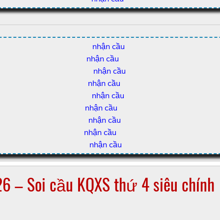
nhận cầu
nhận cầu
nhận cầu
nhận cầu
nhận cầu
nhận cầu
nhận cầu
nhận cầu
nhận cầu
 – Soi cầu KQXS thứ 4 siêu chính