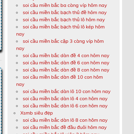
soi cầu miền bắc ba càng víp hôm nay
soi cầu miền bắc bạch thủ đề hôm nay
soi cầu miền bắc bạch thủ lô hôm nay
soi cầu miền bắc bạch thủ lô kép hôm
nay
soi cầu miền bắc cặp 3 càng víp hôm
nay
soi cầu miền bắc dàn đề 4 con hôm nay
soi cầu miền bắc dàn đề 6 con hôm nay
soi cầu miền bắc dàn đề 8 con hôm nay
soi cầu miền bắc dàn đề 10 con hôm
nay
soi cầu miền bắc dàn lô 10 con hôm nay
soi cầu miền bắc dàn lô 4 con hôm nay
soi cầu miền bắc dàn lô 6 con hôm nay
Xsmb siêu đẹp
soi cầu miền bắc dàn lô 8 con hôm nay
soi cầu miền bắc đề đầu đuôi hôm nay