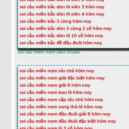
soi cầu miền bắc dàn lô xiên 3 hôm nay
soi cầu miền bắc dàn lô xiên 4 hôm nay
soi cầu miền bắc 3 càng hôm nay
soi cầu miền bắc dàn 3 càng 2 số hôm nay
soi cầu miền bắc dàn lô 10 số hôm nay
soi cầu miền bắc đề đầu đuôi hôm nay
soi cầu miền nam siêu chuẩn
soi cầu miền nam xỉu chủ hôm nay
soi cầu miền nam giải đặc biệt hôm nay
soi cầu miền nam giải 8 hôm nay
soi cầu miền nam bao lô hôm nay
soi cầu miền nam cặp xỉu chủ hôm nay
soi cầu miền nam song thủ lô hôm nay
soi cầu miền nam đầu đuôi giải 8 hôm nay
soi cầu miền nam đầu đuôi đặc biệt hôm nay
soi cầu miền nam lô 3 số hôm nay