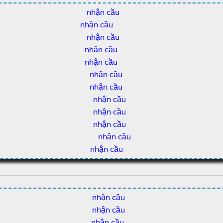
nhận cầu
nhận cầu
nhận cầu
nhận cầu
nhận cầu
nhận cầu
nhận cầu
nhận cầu
nhận cầu
nhận cầu
nhận cầu
nhận cầu
nhận cầu
nhận cầu
nhận cầu