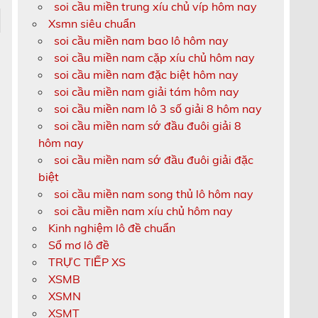
soi cầu miền trung xíu chủ víp hôm nay
Xsmn siêu chuẩn
soi cầu miền nam bao lô hôm nay
soi cầu miền nam cặp xíu chủ hôm nay
soi cầu miền nam đặc biệt hôm nay
soi cầu miền nam giải tám hôm nay
soi cầu miền nam lô 3 số giải 8 hôm nay
soi cầu miền nam sớ đầu đuôi giải 8
hôm nay
soi cầu miền nam sớ đầu đuôi giải đặc
biệt
soi cầu miền nam song thủ lô hôm nay
soi cầu miền nam xíu chủ hôm nay
Kinh nghiệm lô đề chuẩn
Sổ mơ lô đề
TRỰC TIẾP XS
XSMB
XSMN
XSMT