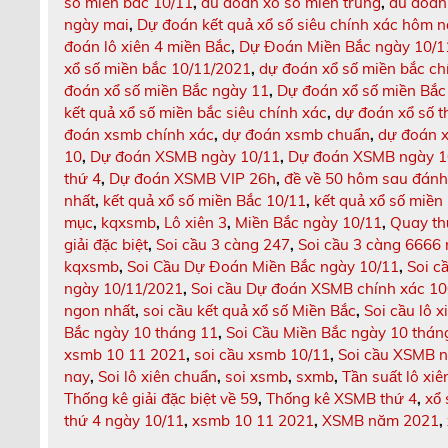
so mien bac 10/11
,
du doan xo so mien trung
,
du doan
ngày mai
,
Dự đoán kết quả xổ số siêu chính xác hôm 
đoán lô xiên 4 miền Bắc
,
Dự Đoán Miền Bắc ngày 10/1
xổ số miền bắc 10/11/2021
,
dự đoán xổ số miền bắc c
đoán xổ số miền Bắc ngày 11
,
Dự đoán xổ số miền Bắc
kết quả xổ số miền bắc siêu chính xác
,
dự đoán xổ số t
đoán xsmb chính xác
,
dự đoán xsmb chuẩn
,
dự đoán x
10
,
Dự đoán XSMB ngày 10/11
,
Dự đoán XSMB ngày 1
thứ 4
,
Dự đoán XSMB VIP 26h
,
đề về 50 hôm sau đánh
nhất
,
kết quả xổ số miền Bắc 10/11
,
kết quả xổ số miền
mục
,
kqxsmb
,
Lô xiên 3
,
Miền Bắc ngày 10/11
,
Quay th
giải đặc biệt
,
Soi cầu 3 càng 247
,
Soi cầu 3 càng 6666 
kqxsmb
,
Soi Cầu Dự Đoán Miền Bắc ngày 10/11
,
Soi c
ngày 10/11/2021
,
Soi cầu Dự đoán XSMB chính xác 1
ngon nhất
,
soi cầu kết quả xổ số Miền Bắc
,
Soi cầu lô x
Bắc ngày 10 tháng 11
,
Soi Cầu Miền Bắc ngày 10 thán
xsmb 10 11 2021
,
soi cầu xsmb 10/11
,
Soi cầu XSMB 
nay
,
Soi lô xiên chuẩn
,
soi xsmb
,
sxmb
,
Tần suất lô xiê
Thống kê giải đặc biệt về 59
,
Thống kê XSMB thứ 4
,
xổ 
thứ 4 ngày 10/11
,
xsmb 10 11 2021
,
XSMB năm 2021
,