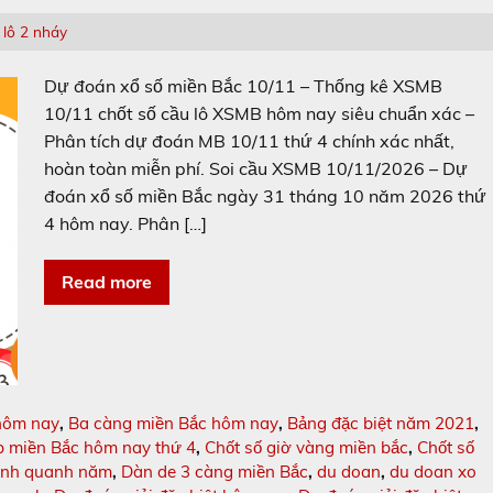
 lô 2 nháy
Dự đoán xổ số miền Bắc 10/11 – Thống kê XSMB
10/11 chốt số cầu lô XSMB hôm nay siêu chuẩn xác –
Phân tích dự đoán MB 10/11 thứ 4 chính xác nhất,
hoàn toàn miễn phí. Soi cầu XSMB 10/11/2026 – Dự
đoán xổ số miền Bắc ngày 31 tháng 10 năm 2026 thứ
4 hôm nay. Phân […]
Read more
 hôm nay
,
Ba càng miền Bắc hôm nay
,
Bảng đặc biệt năm 2021
,
p miền Bắc hôm nay thứ 4
,
Chốt số giờ vàng miền bắc
,
Chốt số
ánh quanh năm
,
Dàn de 3 càng miền Bắc
,
du doan
,
du doan xo