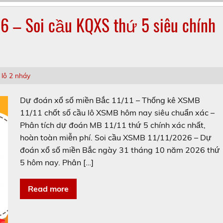
 – Soi cầu KQXS thứ 5 siêu chính
 lô 2 nháy
Dự đoán xổ số miền Bắc 11/11 – Thống kê XSMB
11/11 chốt số cầu lô XSMB hôm nay siêu chuẩn xác –
Phân tích dự đoán MB 11/11 thứ 5 chính xác nhất,
hoàn toàn miễn phí. Soi cầu XSMB 11/11/2026 – Dự
đoán xổ số miền Bắc ngày 31 tháng 10 năm 2026 thứ
5 hôm nay. Phân […]
Read more