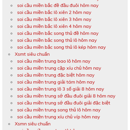
soi cầu miền bắc đề đầu đuôi hôm nay
soi cầu miền bắc lô xiên 2 hôm nay
soi cầu miền bắc lô xiên 3 hôm nay
soi cầu miền bắc lô xiên 4 hôm nay
soi cầu miền bắc song thủ đề hôm nay
soi cầu miền bắc song thủ lô hôm nay
soi cầu miền bắc song thủ lô kép hôm nay
Xsmt siêu chuẩn
soi cầu miền trung bao lô hôm nay
soi cầu miền trung cặp xíu chủ hôm nay
soi cầu miền trung đặc biệt hôm nay
soi cầu miền trung giải tám hôm nay
soi cầu miền trung lô 3 số giải 8 hôm nay
soi cầu miền trung sớ đầu đuôi giải 8 hôm nay
soi cầu miền trung sớ đầu đuôi giải đặc biệt
soi cầu miền trung song thủ lô hôm nay
soi cầu miền trung xíu chủ víp hôm nay
Xsmn siêu chuẩn