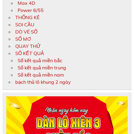
Max 4D
Power 6/55
THỐNG KÊ
SOI CẦU
DÒ VÉ SỐ
SỔ MƠ
QUAY THỬ
SỐ KẾT QUẢ
Số kết quả miền bắc
Số kết quả miền trung
Số kết quả miền nam
bạch thủ lô khung 2 ngày