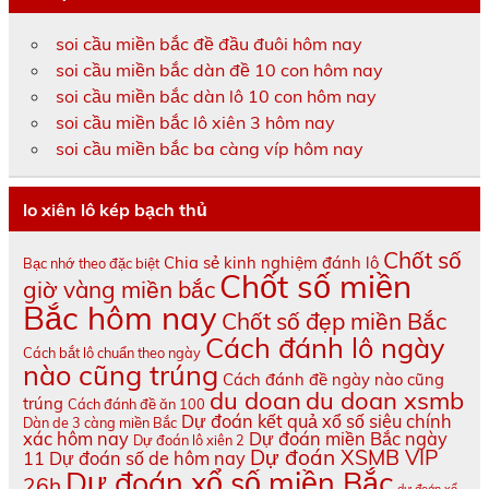
soi cầu miền bắc đề đầu đuôi hôm nay
soi cầu miền bắc dàn đề 10 con hôm nay
soi cầu miền bắc dàn lô 10 con hôm nay
soi cầu miền bắc lô xiên 3 hôm nay
soi cầu miền bắc ba càng víp hôm nay
lo xiên lô kép bạch thủ
Chốt số
Chia sẻ kinh nghiệm đánh lô
Bạc nhớ theo đặc biệt
Chốt số miền
giờ vàng miền bắc
Bắc hôm nay
Chốt số đẹp miền Bắc
Cách đánh lô ngày
Cách bắt lô chuẩn theo ngày
nào cũng trúng
Cách đánh đề ngày nào cũng
du doan
du doan xsmb
trúng
Cách đánh đề ăn 100
Dự đoán kết quả xổ số siêu chính
Dàn de 3 càng miền Bắc
xác hôm nay
Dự đoán miền Bắc ngày
Dự đoán lô xiên 2
Dự đoán XSMB VIP
11
Dự đoán số de hôm nay
Dự đoán xổ số miền Bắc
26h