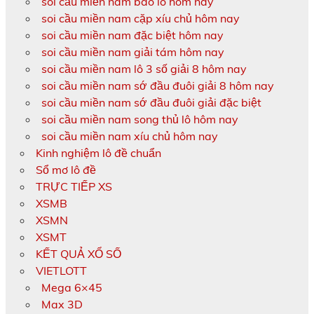
soi cầu miền nam bao lô hôm nay
soi cầu miền nam cặp xíu chủ hôm nay
soi cầu miền nam đặc biệt hôm nay
soi cầu miền nam giải tám hôm nay
soi cầu miền nam lô 3 số giải 8 hôm nay
soi cầu miền nam sớ đầu đuôi giải 8 hôm nay
soi cầu miền nam sớ đầu đuôi giải đặc biệt
soi cầu miền nam song thủ lô hôm nay
soi cầu miền nam xíu chủ hôm nay
Kinh nghiệm lô đề chuẩn
Sổ mơ lô đề
TRỰC TIẾP XS
XSMB
XSMN
XSMT
KẾT QUẢ XỔ SỐ
VIETLOTT
Mega 6×45
Max 3D