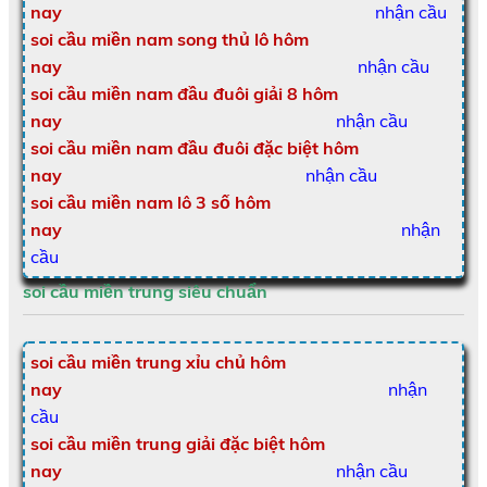
nay
nhận cầu
soi cầu miền nam song thủ lô hôm
nay
nhận cầu
soi cầu miền nam đầu đuôi giải 8 hôm
nay
nhận cầu
soi cầu miền nam đầu đuôi đặc biệt hôm
nay
nhận cầu
soi cầu miền nam lô 3 số hôm
nay
nhận
cầu
soi cầu miền trung siêu chuẩn
soi cầu miền trung xỉu chủ hôm
nay
nhận
cầu
soi cầu miền trung giải đặc biệt hôm
nay
nhận cầu