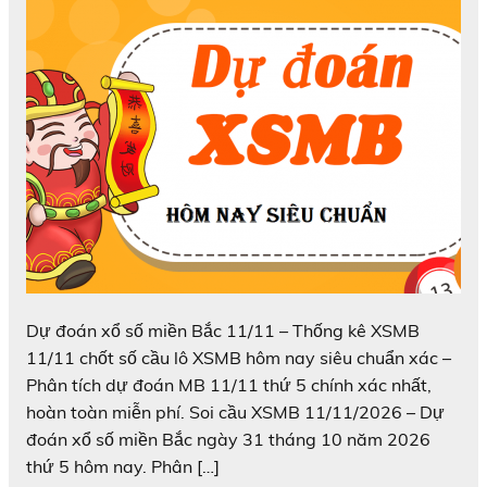
Dự đoán xổ số miền Bắc 11/11 – Thống kê XSMB
11/11 chốt số cầu lô XSMB hôm nay siêu chuẩn xác –
Phân tích dự đoán MB 11/11 thứ 5 chính xác nhất,
hoàn toàn miễn phí. Soi cầu XSMB 11/11/2026 – Dự
đoán xổ số miền Bắc ngày 31 tháng 10 năm 2026
thứ 5 hôm nay. Phân […]