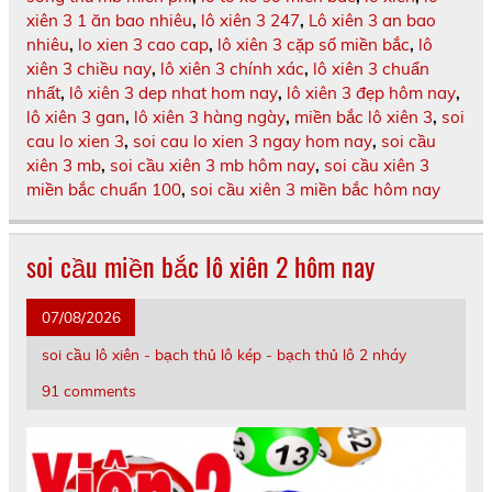
xiên 3 1 ăn bao nhiêu
,
lô xiên 3 247
,
Lô xiên 3 an bao
nhiêu
,
lo xien 3 cao cap
,
lô xiên 3 cặp số miền bắc
,
lô
xiên 3 chiều nay
,
lô xiên 3 chính xác
,
lô xiên 3 chuẩn
nhất
,
lô xiên 3 dep nhat hom nay
,
lô xiên 3 đẹp hôm nay
,
lô xiên 3 gan
,
lô xiên 3 hàng ngày
,
miền bắc lô xiên 3
,
soi
cau lo xien 3
,
soi cau lo xien 3 ngay hom nay
,
soi cầu
xiên 3 mb
,
soi cầu xiên 3 mb hôm nay
,
soi cầu xiên 3
miền bắc chuẩn 100
,
soi cầu xiên 3 miền bắc hôm nay
soi cầu miền bắc lô xiên 2 hôm nay
07/08/2026
soi cầu lô xiên - bạch thủ lô kép - bạch thủ lô 2 nháy
91 comments