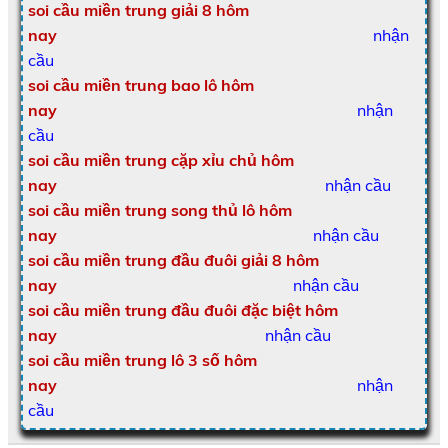
soi cầu miền trung giải 8 hôm
nay
nhận
cầu
soi cầu miền trung bao lô hôm
nay
nhận
cầu
soi cầu miền trung cặp xỉu chủ hôm
nay
nhận cầu
soi cầu miền trung song thủ lô hôm
nay
nhận cầu
soi cầu miền trung đầu đuôi giải 8 hôm
nay
nhận cầu
soi cầu miền trung đầu đuôi đặc biệt hôm
nay
nhận cầu
soi cầu miền trung lô 3 số hôm
nay
nhận
cầu