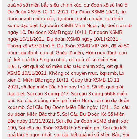
quả xổ số miền bắc siêu chính xác
,
dự đoán xổ số thứ 5
,
Dự đoán XSMB 10-11-2021
,
Dự đoán XSMB 10/11
,
dự
đoán xsmb chính xác
,
dự đoán xsmb chuẩn
,
dự đoán
xsmb đặc biệt
,
Dự đoán XSMB Minh Ngọc
,
dự đoán xsmb
ngày 10
,
Dự đoán XSMB ngày 10/11
,
Dự đoán XSMB
ngày 10/11/2021
,
Dự đoán XSMB ngày 10/11/2021 -
Thống kê XSMB thứ 5
,
Dự đoán XSMB VIP 26h
,
đề về 50
hôm sau đánh con gì
,
Ghép lô xiên
,
Hôm nay đánh con
gì
,
kết quả thứ 5 ngon nhất
,
kết quả xổ số miền Bắc
10/11
,
kết quả xổ số miền bắc siêu chính xác
,
kết quả
XSMB 10/11/2021
,
Không có chuyên mục
,
kqxsmb
,
Lô
xiên 3
,
Miền Bắc ngày 10/11
,
Quay thử XSMB 10 11
2021
,
số đẹp miền Bắc hôm nay thứ 5
,
Số kết quả giải
đặc biệt
,
Soi cầu 3 càng 247
,
Soi cầu 3 càng 6666 miễn
phí
,
Soi cầu 3 càng miễn phí miền Nam
,
soi cầu dự đoán
kqxsmb
,
Soi Cầu Dự Đoán Miền Bắc ngày 10/11
,
Soi cầu
dự đoán Miền Bắc thứ 5
,
Soi Cầu Dự Đoán Xổ Số Miền
Bắc ngày 10/11/2021
,
Soi cầu Dự đoán XSMB chính xác
100
,
Soi cầu dự đoán XSMB thứ 5 miễn phí
,
Soi cầu kết
quả thứ 5 ngon nhất
,
soi cầu kết quả xổ số Miền Bắc
,
Soi