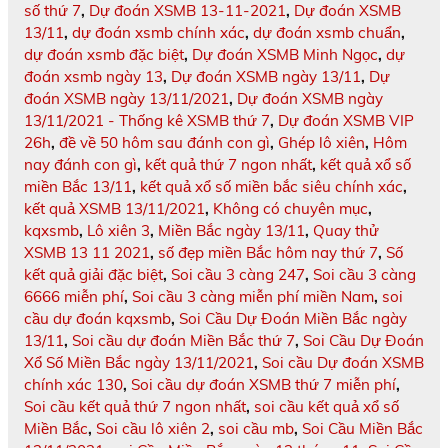
số thứ 7
,
Dự đoán XSMB 13-11-2021
,
Dự đoán XSMB
13/11
,
dự đoán xsmb chính xác
,
dự đoán xsmb chuẩn
,
dự đoán xsmb đặc biệt
,
Dự đoán XSMB Minh Ngọc
,
dự
đoán xsmb ngày 13
,
Dự đoán XSMB ngày 13/11
,
Dự
đoán XSMB ngày 13/11/2021
,
Dự đoán XSMB ngày
13/11/2021 - Thống kê XSMB thứ 7
,
Dự đoán XSMB VIP
26h
,
đề về 50 hôm sau đánh con gì
,
Ghép lô xiên
,
Hôm
nay đánh con gì
,
kết quả thứ 7 ngon nhất
,
kết quả xổ số
miền Bắc 13/11
,
kết quả xổ số miền bắc siêu chính xác
,
kết quả XSMB 13/11/2021
,
Không có chuyên mục
,
kqxsmb
,
Lô xiên 3
,
Miền Bắc ngày 13/11
,
Quay thử
XSMB 13 11 2021
,
số đẹp miền Bắc hôm nay thứ 7
,
Số
kết quả giải đặc biệt
,
Soi cầu 3 càng 247
,
Soi cầu 3 càng
6666 miễn phí
,
Soi cầu 3 càng miễn phí miền Nam
,
soi
cầu dự đoán kqxsmb
,
Soi Cầu Dự Đoán Miền Bắc ngày
13/11
,
Soi cầu dự đoán Miền Bắc thứ 7
,
Soi Cầu Dự Đoán
Xổ Số Miền Bắc ngày 13/11/2021
,
Soi cầu Dự đoán XSMB
chính xác 130
,
Soi cầu dự đoán XSMB thứ 7 miễn phí
,
Soi cầu kết quả thứ 7 ngon nhất
,
soi cầu kết quả xổ số
Miền Bắc
,
Soi cầu lô xiên 2
,
soi cầu mb
,
Soi Cầu Miền Bắc