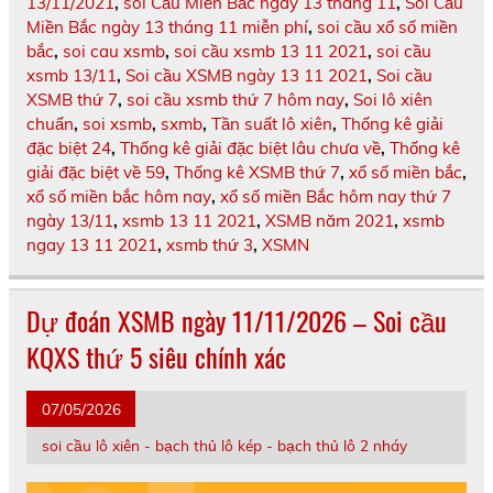
13/11/2021
,
soi Cầu Miền Bắc ngày 13 tháng 11
,
Soi Cầu
Miền Bắc ngày 13 tháng 11 miễn phí
,
soi cầu xổ số miền
bắc
,
soi cau xsmb
,
soi cầu xsmb 13 11 2021
,
soi cầu
xsmb 13/11
,
Soi cầu XSMB ngày 13 11 2021
,
Soi cầu
XSMB thứ 7
,
soi cầu xsmb thứ 7 hôm nay
,
Soi lô xiên
chuẩn
,
soi xsmb
,
sxmb
,
Tần suất lô xiên
,
Thống kê giải
đặc biệt 24
,
Thống kê giải đặc biệt lâu chưa về
,
Thống kê
giải đặc biệt về 59
,
Thống kê XSMB thứ 7
,
xổ số miền bắc
,
xổ số miền bắc hôm nay
,
xổ số miền Bắc hôm nay thứ 7
ngày 13/11
,
xsmb 13 11 2021
,
XSMB năm 2021
,
xsmb
ngay 13 11 2021
,
xsmb thứ 3
,
XSMN
Dự đoán XSMB ngày 11/11/2026 – Soi cầu
KQXS thứ 5 siêu chính xác
07/05/2026
soi cầu lô xiên - bạch thủ lô kép - bạch thủ lô 2 nháy