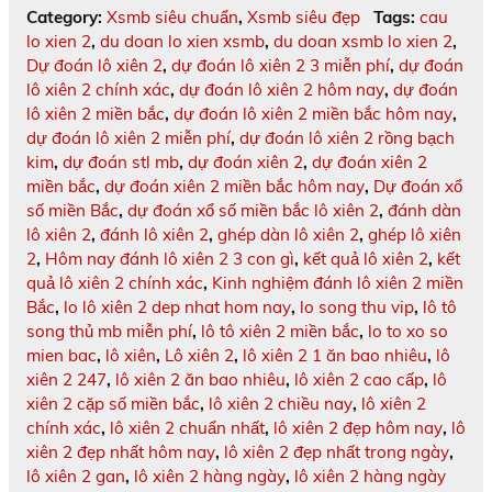
Category:
Xsmb siêu chuẩn
,
Xsmb siêu đẹp
Tags:
cau
lo xien 2
,
du doan lo xien xsmb
,
du doan xsmb lo xien 2
,
Dự đoán lô xiên 2
,
dự đoán lô xiên 2 3 miễn phí
,
dự đoán
lô xiên 2 chính xác
,
dự đoán lô xiên 2 hôm nay
,
dự đoán
lô xiên 2 miền bắc
,
dự đoán lô xiên 2 miền bắc hôm nay
,
dự đoán lô xiên 2 miễn phí
,
dự đoán lô xiên 2 rồng bạch
kim
,
dự đoán stl mb
,
dự đoán xiên 2
,
dự đoán xiên 2
miền bắc
,
dự đoán xiên 2 miền bắc hôm nay
,
Dự đoán xổ
số miền Bắc
,
dự đoán xổ số miền bắc lô xiên 2
,
đánh dàn
lô xiên 2
,
đánh lô xiên 2
,
ghép dàn lô xiên 2
,
ghép lô xiên
2
,
Hôm nay đánh lô xiên 2 3 con gì
,
kết quả lô xiên 2
,
kết
quả lô xiên 2 chính xác
,
Kinh nghiệm đánh lô xiên 2 miền
Bắc
,
lo lô xiên 2 dep nhat hom nay
,
lo song thu vip
,
lô tô
song thủ mb miễn phí
,
lô tô xiên 2 miền bắc
,
lo to xo so
mien bac
,
lô xiên
,
Lô xiên 2
,
lô xiên 2 1 ăn bao nhiêu
,
lô
xiên 2 247
,
lô xiên 2 ăn bao nhiêu
,
lô xiên 2 cao cấp
,
lô
xiên 2 cặp số miền bắc
,
lô xiên 2 chiều nay
,
lô xiên 2
chính xác
,
lô xiên 2 chuẩn nhất
,
lô xiên 2 đẹp hôm nay
,
lô
xiên 2 đẹp nhất hôm nay
,
lô xiên 2 đẹp nhất trong ngày
,
lô xiên 2 gan
,
lô xiên 2 hàng ngày
,
lô xiên 2 hàng ngày