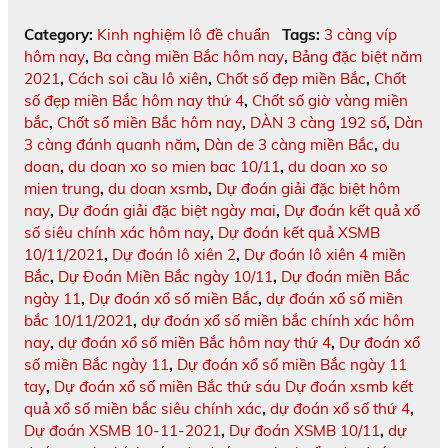
Category:
Kinh nghiệm lô đề chuẩn
Tags:
3 càng víp
hôm nay
,
Ba càng miền Bắc hôm nay
,
Bảng đặc biệt năm
2021
,
Cách soi cầu lô xiên
,
Chốt số đẹp miền Bắc
,
Chốt
số đẹp miền Bắc hôm nay thứ 4
,
Chốt số giờ vàng miền
bắc
,
Chốt số miền Bắc hôm nay
,
DÀN 3 càng 192 số
,
Dàn
3 càng đánh quanh năm
,
Dàn de 3 càng miền Bắc
,
du
doan
,
du doan xo so mien bac 10/11
,
du doan xo so
mien trung
,
du doan xsmb
,
Dự đoán giải đặc biệt hôm
nay
,
Dự đoán giải đặc biệt ngày mai
,
Dự đoán kết quả xổ
số siêu chính xác hôm nay
,
Dự đoán kết quả XSMB
10/11/2021
,
Dự đoán lô xiên 2
,
Dự đoán lô xiên 4 miền
Bắc
,
Dự Đoán Miền Bắc ngày 10/11
,
Dự đoán miền Bắc
ngày 11
,
Dự đoán xổ số miền Bắc
,
dự đoán xổ số miền
bắc 10/11/2021
,
dự đoán xổ số miền bắc chính xác hôm
nay
,
dự đoán xổ số miền Bắc hôm nay thứ 4
,
Dự đoán xổ
số miền Bắc ngày 11
,
Dự đoán xổ số miền Bắc ngày 11
tay
,
Dự đoán xổ số miền Bắc thứ sáu Dự đoán xsmb kết
quả xổ số miền bắc siêu chính xác
,
dự đoán xổ số thứ 4
,
Dự đoán XSMB 10-11-2021
,
Dự đoán XSMB 10/11
,
dự