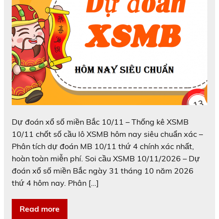
Dự đoán xổ số miền Bắc 10/11 – Thống kê XSMB
10/11 chốt số cầu lô XSMB hôm nay siêu chuẩn xác –
Phân tích dự đoán MB 10/11 thứ 4 chính xác nhất,
hoàn toàn miễn phí. Soi cầu XSMB 10/11/2026 – Dự
đoán xổ số miền Bắc ngày 31 tháng 10 năm 2026
thứ 4 hôm nay. Phân […]
Read more