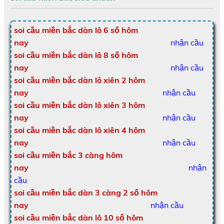
soi cầu miền bắc dàn lô 6 số hôm
nay
nhận cầu
soi cầu miền bắc dàn lô 8 số hôm
nay
nhận cầu
soi cầu miền bắc dàn lô xiên 2 hôm
nay
nhận cầu
soi cầu miền bắc dàn lô xiên 3 hôm
nay
nhận cầu
soi cầu miền bắc dàn lô xiên 4 hôm
nay
nhận cầu
soi cầu miền bắc 3 càng hôm
nay
nhận
cầu
soi cầu miền bắc dàn 3 càng 2 số hôm
nay
nhận cầu
soi cầu miền bắc dàn lô 10 số hôm