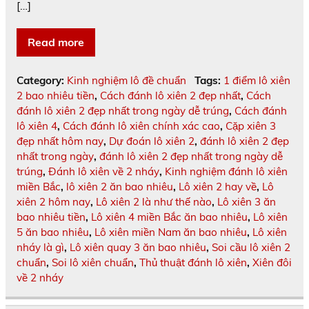
[…]
Read more
Category:
Kinh nghiệm lô đề chuẩn
Tags:
1 điểm lô xiên
2 bao nhiêu tiền
,
Cách đánh lô xiên 2 đẹp nhất
,
Cách
đánh lô xiên 2 đẹp nhất trong ngày dễ trúng
,
Cách đánh
lô xiên 4
,
Cách đánh lô xiên chính xác cao
,
Cặp xiên 3
đẹp nhất hôm nay
,
Dự đoán lô xiên 2
,
đánh lô xiên 2 đẹp
nhất trong ngày
,
đánh lô xiên 2 đẹp nhất trong ngày dễ
trúng
,
Đánh lô xiên về 2 nháy
,
Kinh nghiệm đánh lô xiên
miền Bắc
,
lô xiên 2 ăn bao nhiêu
,
Lô xiên 2 hay về
,
Lô
xiên 2 hôm nay
,
Lô xiên 2 là như thế nào
,
Lô xiên 3 ăn
bao nhiêu tiền
,
Lô xiên 4 miền Bắc ăn bao nhiêu
,
Lô xiên
5 ăn bao nhiêu
,
Lô xiên miền Nam ăn bao nhiêu
,
Lô xiên
nháy là gì
,
Lô xiên quay 3 ăn bao nhiêu
,
Soi cầu lô xiên 2
chuẩn
,
Soi lô xiên chuẩn
,
Thủ thuật đánh lô xiên
,
Xiên đôi
về 2 nháy