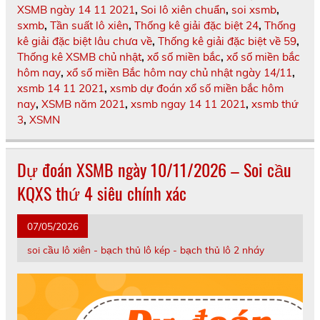
XSMB ngày 14 11 2021
,
Soi lô xiên chuẩn
,
soi xsmb
,
sxmb
,
Tần suất lô xiên
,
Thống kê giải đặc biệt 24
,
Thống
kê giải đặc biệt lâu chưa về
,
Thống kê giải đặc biệt về 59
,
Thống kê XSMB chủ nhật
,
xổ số miền bắc
,
xổ số miền bắc
hôm nay
,
xổ số miền Bắc hôm nay chủ nhật ngày 14/11
,
xsmb 14 11 2021
,
xsmb dự đoán xổ số miền bắc hôm
nay
,
XSMB năm 2021
,
xsmb ngay 14 11 2021
,
xsmb thứ
3
,
XSMN
Dự đoán XSMB ngày 10/11/2026 – Soi cầu
KQXS thứ 4 siêu chính xác
07/05/2026
soi cầu lô xiên - bạch thủ lô kép - bạch thủ lô 2 nháy