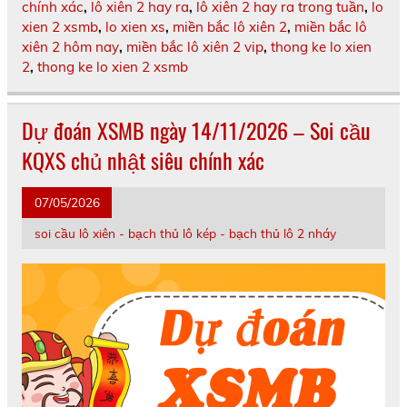
chính xác
,
lô xiên 2 hay ra
,
lô xiên 2 hay ra trong tuần
,
lo
xien 2 xsmb
,
lo xien xs
,
miền bắc lô xiên 2
,
miền bắc lô
xiên 2 hôm nay
,
miền bắc lô xiên 2 vip
,
thong ke lo xien
2
,
thong ke lo xien 2 xsmb
Dự đoán XSMB ngày 14/11/2026 – Soi cầu
KQXS chủ nhật siêu chính xác
07/05/2026
soi cầu lô xiên - bạch thủ lô kép - bạch thủ lô 2 nháy