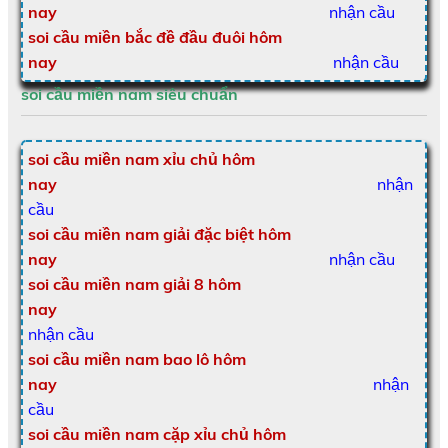
nay
nhận cầu
soi cầu miền bắc đề đầu đuôi hôm
nay
nhận cầu
soi cầu miền nam siêu chuẩn
soi cầu miền nam xỉu chủ hôm
nay
nhận
cầu
soi cầu miền nam giải đặc biệt hôm
nay
nhận cầu
soi cầu miền nam giải 8 hôm
nay
nhận cầu
soi cầu miền nam bao lô hôm
nay
nhận
cầu
soi cầu miền nam cặp xỉu chủ hôm