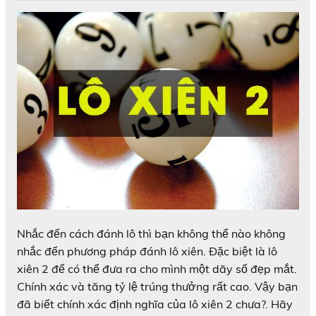
Nhắc đến cách đánh lô thì bạn không thể nào không
nhắc đến phương pháp đánh lô xiên. Đặc biệt là lô
xiên 2 để có thể đưa ra cho mình một dãy số đẹp mắt.
Chính xác và tăng tỷ lệ trúng thưởng rất cao. Vậy bạn
đã biết chính xác định nghĩa của lô xiên 2 chưa?. Hãy