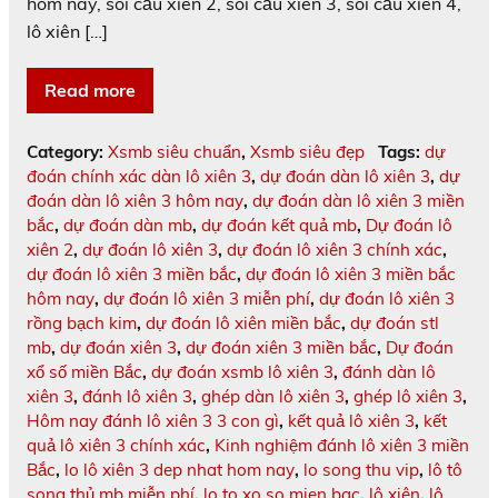
hôm nay, soi cầu xiên 2, soi cầu xiên 3, soi cầu xiên 4,
lô xiên […]
Read more
Category:
Xsmb siêu chuẩn
,
Xsmb siêu đẹp
Tags:
dự
đoán chính xác dàn lô xiên 3
,
dự đoán dàn lô xiên 3
,
dự
đoán dàn lô xiên 3 hôm nay
,
dự đoán dàn lô xiên 3 miền
bắc
,
dự đoán dàn mb
,
dự đoán kết quả mb
,
Dự đoán lô
xiên 2
,
dự đoán lô xiên 3
,
dự đoán lô xiên 3 chính xác
,
dự đoán lô xiên 3 miền bắc
,
dự đoán lô xiên 3 miền bắc
hôm nay
,
dự đoán lô xiên 3 miễn phí
,
dự đoán lô xiên 3
rồng bạch kim
,
dự đoán lô xiên miền bắc
,
dự đoán stl
mb
,
dự đoán xiên 3
,
dự đoán xiên 3 miền bắc
,
Dự đoán
xổ số miền Bắc
,
dự đoán xsmb lô xiên 3
,
đánh dàn lô
xiên 3
,
đánh lô xiên 3
,
ghép dàn lô xiên 3
,
ghép lô xiên 3
,
Hôm nay đánh lô xiên 3 3 con gì
,
kết quả lô xiên 3
,
kết
quả lô xiên 3 chính xác
,
Kinh nghiệm đánh lô xiên 3 miền
Bắc
,
lo lô xiên 3 dep nhat hom nay
,
lo song thu vip
,
lô tô
song thủ mb miễn phí
,
lo to xo so mien bac
,
lô xiên
,
lô