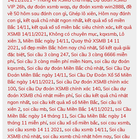
VIP 26h
,
dự đoán xsmb wap
,
dự đoán xsmb win2888
,
đề
về 50 hôm sau đánh con gì
,
Ghép lô xiên
,
Hôm nay đánh
con gì
,
kết quả chủ nhật ngon nhất
,
kết quả xổ số miền
Bắc 14/11
,
kết quả xổ số miền bắc siêu chính xác
,
kết quả
XSMB 14/11/2021
,
Không có chuyên mục
,
kqxsmb
,
Lô
xiên 3
,
Miền Bắc ngày 14/11
,
Quay thử XSMB 14 11
2021
,
số đẹp miền Bắc hôm nay chủ nhật
,
Số kết quả giải
đặc biệt
,
Soi cầu 3 càng 247
,
Soi cầu 3 càng 6666 miễn
phí
,
Soi cầu 3 càng miễn phí miền Nam
,
soi cầu dự đoán
kqxsmb
,
Soi cầu dự đoán Miền Bắc chủ nhật
,
Soi Cầu Dự
Đoán Miền Bắc ngày 14/11
,
Soi Cầu Dự Đoán Xổ Số Miền
Bắc ngày 14/11/2021
,
Soi cầu Dự đoán XSMB chính xác
100
,
Soi cầu Dự đoán XSMB chính xác 140
,
Soi cầu dự
đoán XSMB chủ nhật miễn phí
,
Soi cầu kết quả chủ nhật
ngon nhất
,
soi cầu kết quả xổ số Miền Bắc
,
Soi cầu lô
xiên 2
,
soi cầu mb
,
Soi Cầu Miền Bắc 14/11/2021
,
soi Cầu
Miền Bắc ngày 14 tháng 11
,
Soi Cầu Miền Bắc ngày 14
tháng 11 miễn phí
,
soi cầu xổ số miền bắc
,
soi cau xsmb
,
soi cầu xsmb 14 11 2021
,
soi cầu xsmb 14/11
,
Soi cầu
XSMB chủ nhật
,
soi cầu xsmb chủ nhật hôm nay
,
Soi cầu