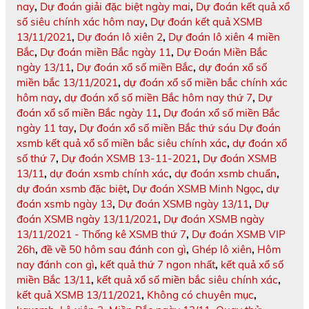
nay
,
Dự đoán giải đặc biệt ngày mai
,
Dự đoán kết quả xổ
số siêu chính xác hôm nay
,
Dự đoán kết quả XSMB
13/11/2021
,
Dự đoán lô xiên 2
,
Dự đoán lô xiên 4 miền
Bắc
,
Dự đoán miền Bắc ngày 11
,
Dự Đoán Miền Bắc
ngày 13/11
,
Dự đoán xổ số miền Bắc
,
dự đoán xổ số
miền bắc 13/11/2021
,
dự đoán xổ số miền bắc chính xác
hôm nay
,
dự đoán xổ số miền Bắc hôm nay thứ 7
,
Dự
đoán xổ số miền Bắc ngày 11
,
Dự đoán xổ số miền Bắc
ngày 11 tay
,
Dự đoán xổ số miền Bắc thứ sáu Dự đoán
xsmb kết quả xổ số miền bắc siêu chính xác
,
dự đoán xổ
số thứ 7
,
Dự đoán XSMB 13-11-2021
,
Dự đoán XSMB
13/11
,
dự đoán xsmb chính xác
,
dự đoán xsmb chuẩn
,
dự đoán xsmb đặc biệt
,
Dự đoán XSMB Minh Ngọc
,
dự
đoán xsmb ngày 13
,
Dự đoán XSMB ngày 13/11
,
Dự
đoán XSMB ngày 13/11/2021
,
Dự đoán XSMB ngày
13/11/2021 - Thống kê XSMB thứ 7
,
Dự đoán XSMB VIP
26h
,
đề về 50 hôm sau đánh con gì
,
Ghép lô xiên
,
Hôm
nay đánh con gì
,
kết quả thứ 7 ngon nhất
,
kết quả xổ số
miền Bắc 13/11
,
kết quả xổ số miền bắc siêu chính xác
,
kết quả XSMB 13/11/2021
,
Không có chuyên mục
,