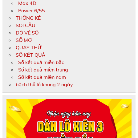
Max 4D
Power 6/55
THỐNG KÊ
SOI CẦU
DÒ VÉ SỐ
SỔ MƠ
QUAY THỬ
SỐ KẾT QUẢ
Số kết quả miền bắc
Số kết quả miền trung
Số kết quả miền nam
bạch thủ lô khung 2 ngày