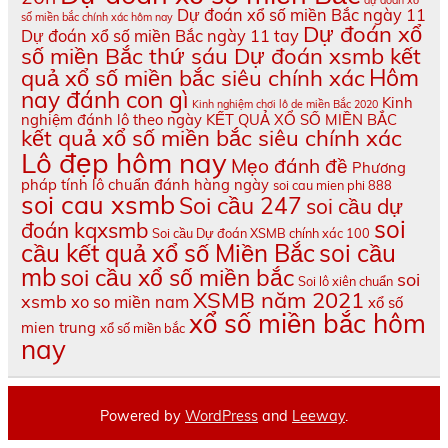
dự đoán xổ
Dự đoán xổ số miền Bắc ngày 11
số miền bắc chính xác hôm nay
Dự đoán xổ
Dự đoán xổ số miền Bắc ngày 11 tay
số miền Bắc thứ sáu Dự đoán xsmb kết
Hôm
quả xổ số miền bắc siêu chính xác
nay đánh con gì
Kinh
Kinh nghiệm chơi lô de miền Bắc 2020
nghiệm đánh lô theo ngày
KẾT QUẢ XỔ SỐ MIỀN BẮC
kết quả xổ số miền bắc siêu chính xác
Lô đẹp hôm nay
Mẹo đánh đề
Phương
pháp tính lô chuẩn đánh hàng ngày
soi cau mien phi 888
soi cau xsmb
Soi cầu 247
soi cầu dự
soi
đoán kqxsmb
Soi cầu Dự đoán XSMB chính xác 100
cầu kết quả xổ số Miền Bắc
soi cầu
mb
soi cầu xổ số miền bắc
soi
Soi lô xiên chuẩn
XSMB năm 2021
xsmb
xo so miền nam
xổ số
xổ số miền bắc hôm
mien trung
xổ số miền bắc
nay
Powered by
WordPress
and
Leeway
.