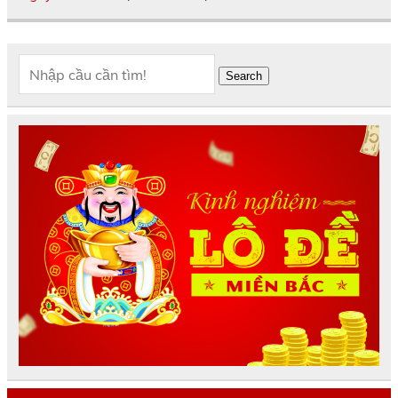
Search