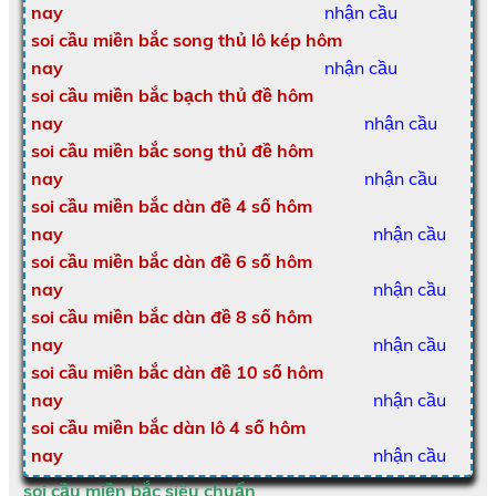
nay
nhận cầu
soi cầu miền bắc song thủ lô kép hôm
nay
nhận cầu
soi cầu miền bắc bạch thủ đề hôm
nay
nhận cầu
soi cầu miền bắc song thủ đề hôm
nay
nhận cầu
soi cầu miền bắc dàn đề 4 số hôm
nay
nhận cầu
soi cầu miền bắc dàn đề 6 số hôm
nay
nhận cầu
soi cầu miền bắc dàn đề 8 số hôm
nay
nhận cầu
soi cầu miền bắc dàn đề 10 số hôm
nay
nhận cầu
soi cầu miền bắc dàn lô 4 số hôm
nay
nhận cầu
soi cầu miền bắc siêu chuẩn