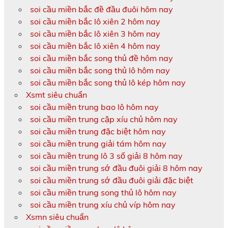
soi cầu miền bắc đề đầu đuôi hôm nay
soi cầu miền bắc lô xiên 2 hôm nay
soi cầu miền bắc lô xiên 3 hôm nay
soi cầu miền bắc lô xiên 4 hôm nay
soi cầu miền bắc song thủ đề hôm nay
soi cầu miền bắc song thủ lô hôm nay
soi cầu miền bắc song thủ lô kép hôm nay
Xsmt siêu chuẩn
soi cầu miền trung bao lô hôm nay
soi cầu miền trung cặp xíu chủ hôm nay
soi cầu miền trung đặc biệt hôm nay
soi cầu miền trung giải tám hôm nay
soi cầu miền trung lô 3 số giải 8 hôm nay
soi cầu miền trung sớ đầu đuôi giải 8 hôm nay
soi cầu miền trung sớ đầu đuôi giải đặc biệt
soi cầu miền trung song thủ lô hôm nay
soi cầu miền trung xíu chủ víp hôm nay
Xsmn siêu chuẩn