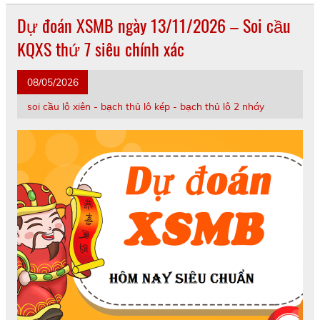
Dự đoán XSMB ngày 13/11/2026 – Soi cầu
KQXS thứ 7 siêu chính xác
08/05/2026
soi cầu lô xiên - bạch thủ lô kép - bạch thủ lô 2 nháy