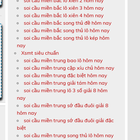
soi cầu miền bắc lô xiên 2 hôm nay
soi cầu miền bắc lô xiên 3 hôm nay
soi cầu miền bắc lô xiên 4 hôm nay
soi cầu miền bắc song thủ đề hôm nay
soi cầu miền bắc song thủ lô hôm nay
soi cầu miền bắc song thủ lô kép hôm
nay
Xsmt siêu chuẩn
soi cầu miền trung bao lô hôm nay
soi cầu miền trung cặp xíu chủ hôm nay
soi cầu miền trung đặc biệt hôm nay
soi cầu miền trung giải tám hôm nay
soi cầu miền trung lô 3 số giải 8 hôm
nay
soi cầu miền trung sớ đầu đuôi giải 8
hôm nay
soi cầu miền trung sớ đầu đuôi giải đặc
biệt
soi cầu miền trung song thủ lô hôm nay