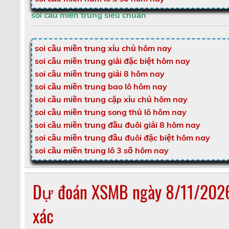
soi cầu miền trung siêu chuẩn
soi cầu miền trung xỉu chủ hôm nay
soi cầu miền trung giải đặc biệt hôm nay
soi cầu miền trung giải 8 hôm nay
soi cầu miền trung bao lô hôm nay
soi cầu miền trung cặp xỉu chủ hôm nay
soi cầu miền trung song thủ lô hôm nay
soi cầu miền trung đầu đuôi giải 8 hôm nay
soi cầu miền trung đầu đuôi đặc biệt hôm nay
soi cầu miền trung lô 3 số hôm nay
Dự đoán XSMB ngày 8/11/2026 
xác