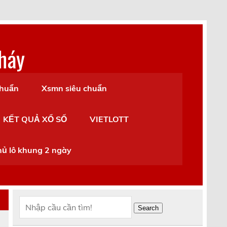
nháy
chuẩn
Xsmn siêu chuẩn
KẾT QUẢ XỔ SỐ
VIETLOTT
hủ lô khung 2 ngày
Search