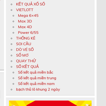
y
KẾT QUẢ XỔ SỐ
VIETLOTT
n
Mega 6×45
Max 3D
Max 4D
Power 6/55
THỐNG KÊ
SOI CẦU
DÒ VÉ SỐ
SỔ MƠ
QUAY THỬ
SỐ KẾT QUẢ
Số kết quả miền bắc
Số kết quả miền trung
Số kết quả miền nam
bạch thủ lô khung 2 ngày