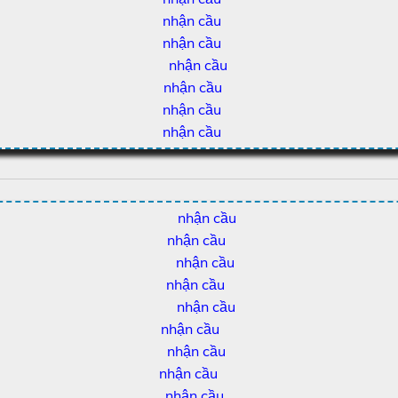
nhận cầu
nhận cầu
nhận cầu
nhận cầu
nhận cầu
nhận cầu
nhận cầu
nhận cầu
nhận cầu
nhận cầu
nhận cầu
nhận cầu
nhận cầu
nhận cầu
nhận cầu