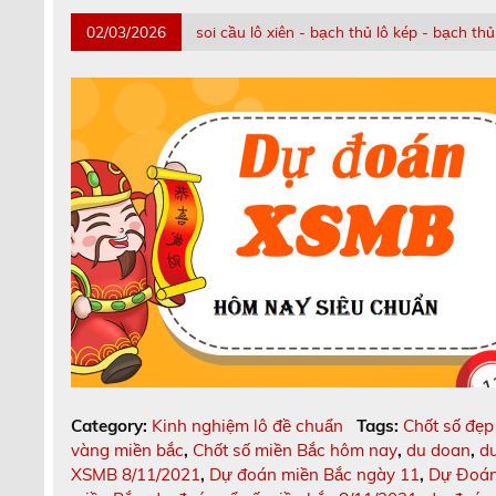
02/03/2026
soi cầu lô xiên - bạch thủ lô kép - bạch thủ
Category:
Kinh nghiệm lô đề chuẩn
Tags:
Chốt số đẹp
vàng miền bắc
,
Chốt số miền Bắc hôm nay
,
du doan
,
d
XSMB 8/11/2021
,
Dự đoán miền Bắc ngày 11
,
Dự Đoán