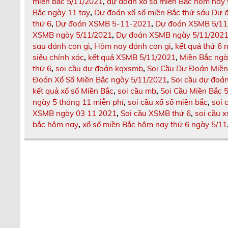
miền bắc 5/11/2021
,
dự đoán xổ số miền Bắc hôm nay 
Bắc ngày 11 tay
,
Dự đoán xổ số miền Bắc thứ sáu Dự đ
thứ 6
,
Dự đoán XSMB 5-11-2021
,
Dự đoán XSMB 5/11
XSMB ngày 5/11/2021
,
Dự đoán XSMB ngày 5/11/2021
sau đánh con gì
,
Hôm nay đánh con gì
,
kết quả thứ 6 
siêu chính xác
,
kết quả XSMB 5/11/2021
,
Miền Bắc ngà
thứ 6
,
soi cầu dự đoán kqxsmb
,
Soi Cầu Dự Đoán Miền
Đoán Xổ Số Miền Bắc ngày 5/11/2021
,
Soi cầu dự đoá
kết quả xổ số Miền Bắc
,
soi cầu mb
,
Soi Cầu Miền Bắc 
ngày 5 tháng 11 miễn phí
,
soi cầu xổ số miền bắc
,
soi 
XSMB ngày 03 11 2021
,
Soi cầu XSMB thứ 6
,
soi cầu 
bắc hôm nay
,
xổ số miền Bắc hôm nay thứ 6 ngày 5/11