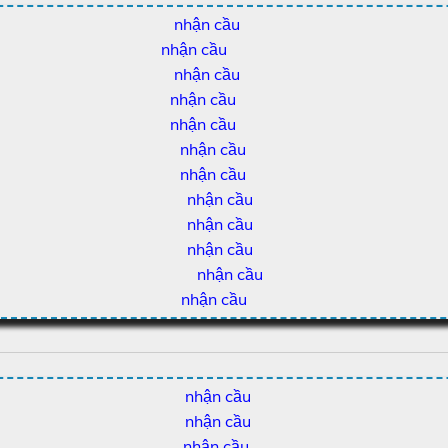
nhận cầu
nhận cầu
nhận cầu
nhận cầu
nhận cầu
nhận cầu
nhận cầu
nhận cầu
nhận cầu
nhận cầu
nhận cầu
nhận cầu
nhận cầu
nhận cầu
nhận cầu