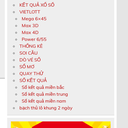
KẾT QUẢ XỔ SỐ
VIETLOTT
Mega 6×45
Max 3D
Max 4D
Power 6/55
THỐNG KÊ
SOI CẦU
DÒ VÉ SỐ
SỔ MƠ
QUAY THỬ
SỐ KẾT QUẢ
Số kết quả miền bắc
Số kết quả miền trung
Số kết quả miền nam
bạch thủ lô khung 2 ngày