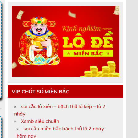
VIP CHỐT SỐ MIỀN BẮC
soi cầu lô xiên – bạch thủ lô kép – lô 2
nháy
Xsmb siêu chuẩn
soi cầu miền bắc bạch thủ lô 2 nháy
hôm nay