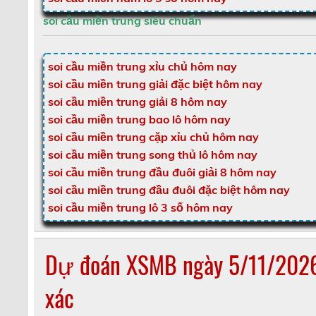
soi cầu miền trung siêu chuẩn
soi cầu miền trung xỉu chủ hôm nay
soi cầu miền trung giải đặc biệt hôm nay
soi cầu miền trung giải 8 hôm nay
soi cầu miền trung bao lô hôm nay
soi cầu miền trung cặp xỉu chủ hôm nay
soi cầu miền trung song thủ lô hôm nay
soi cầu miền trung đầu đuôi giải 8 hôm nay
soi cầu miền trung đầu đuôi đặc biệt hôm nay
soi cầu miền trung lô 3 số hôm nay
Dự đoán XSMB ngày 5/11/2026 
xác