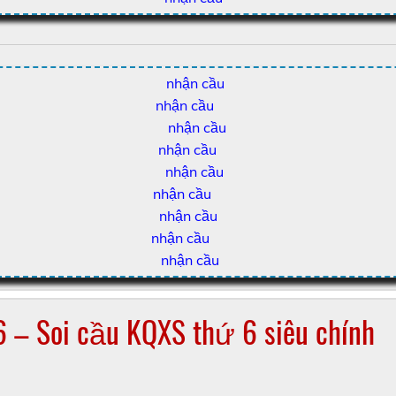
nhận cầu
nhận cầu
nhận cầu
nhận cầu
nhận cầu
nhận cầu
nhận cầu
nhận cầu
nhận cầu
– Soi cầu KQXS thứ 6 siêu chính