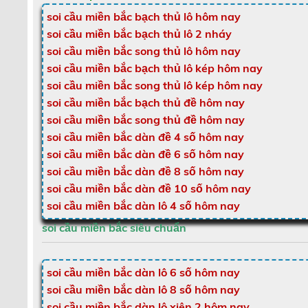
soi cầu miền bắc bạch thủ lô hôm nay
soi cầu miền bắc bạch thủ lô 2 nháy
soi cầu miền bắc song thủ lô hôm nay
soi cầu miền bắc bạch thủ lô kép hôm nay
soi cầu miền bắc song thủ lô kép hôm nay
soi cầu miền bắc bạch thủ đề hôm nay
soi cầu miền bắc song thủ đề hôm nay
soi cầu miền bắc dàn đề 4 số hôm nay
soi cầu miền bắc dàn đề 6 số hôm nay
soi cầu miền bắc dàn đề 8 số hôm nay
soi cầu miền bắc dàn đề 10 số hôm nay
soi cầu miền bắc dàn lô 4 số hôm nay
soi cầu miền bắc siêu chuẩn
soi cầu miền bắc dàn lô 6 số hôm nay
soi cầu miền bắc dàn lô 8 số hôm nay
soi cầu miền bắc dàn lô xiên 2 hôm nay