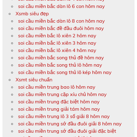
soi cầu miền bắc dàn lô 6 con hôm nay
Xsmb siêu đẹp
soi cầu miền bắc dàn lô 8 con hôm nay
soi cầu miền bắc đề đầu đuôi hôm nay
soi cầu miền bắc lô xiên 2 hôm nay
soi cầu miền bắc lô xiên 3 hôm nay
soi cầu miền bắc lô xiên 4 hôm nay
soi cầu miền bắc song thủ đề hôm nay
soi cầu miền bắc song thủ lô hôm nay
soi cầu miền bắc song thủ lô kép hôm nay
Xsmt siêu chuẩn
soi cầu miền trung bao lô hôm nay
soi cầu miền trung cặp xíu chủ hôm nay
soi cầu miền trung đặc biệt hôm nay
soi cầu miền trung giải tám hôm nay
soi cầu miền trung lô 3 số giải 8 hôm nay
soi cầu miền trung sớ đầu đuôi giải 8 hôm nay
soi cầu miền trung sớ đầu đuôi giải đặc biệt