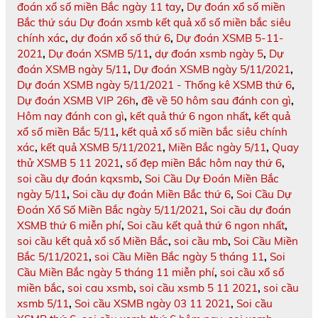
đoán xổ số miền Bắc ngày 11 tay
,
Dự đoán xổ số miền
Bắc thứ sáu Dự đoán xsmb kết quả xổ số miền bắc siêu
chính xác
,
dự đoán xổ số thứ 6
,
Dự đoán XSMB 5-11-
2021
,
Dự đoán XSMB 5/11
,
dự đoán xsmb ngày 5
,
Dự
đoán XSMB ngày 5/11
,
Dự đoán XSMB ngày 5/11/2021
,
Dự đoán XSMB ngày 5/11/2021 - Thống kê XSMB thứ 6
,
Dự đoán XSMB VIP 26h
,
đề về 50 hôm sau đánh con gì
,
Hôm nay đánh con gì
,
kết quả thứ 6 ngon nhất
,
kết quả
xổ số miền Bắc 5/11
,
kết quả xổ số miền bắc siêu chính
xác
,
kết quả XSMB 5/11/2021
,
Miền Bắc ngày 5/11
,
Quay
thử XSMB 5 11 2021
,
số đẹp miền Bắc hôm nay thứ 6
,
soi cầu dự đoán kqxsmb
,
Soi Cầu Dự Đoán Miền Bắc
ngày 5/11
,
Soi cầu dự đoán Miền Bắc thứ 6
,
Soi Cầu Dự
Đoán Xổ Số Miền Bắc ngày 5/11/2021
,
Soi cầu dự đoán
XSMB thứ 6 miễn phí
,
Soi cầu kết quả thứ 6 ngon nhất
,
soi cầu kết quả xổ số Miền Bắc
,
soi cầu mb
,
Soi Cầu Miền
Bắc 5/11/2021
,
soi Cầu Miền Bắc ngày 5 tháng 11
,
Soi
Cầu Miền Bắc ngày 5 tháng 11 miễn phí
,
soi cầu xổ số
miền bắc
,
soi cau xsmb
,
soi cầu xsmb 5 11 2021
,
soi cầu
xsmb 5/11
,
Soi cầu XSMB ngày 03 11 2021
,
Soi cầu