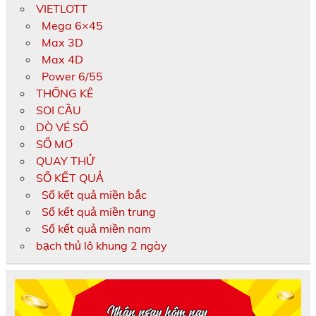
VIETLOTT
Mega 6×45
Max 3D
Max 4D
Power 6/55
THỐNG KÊ
SOI CẦU
DÒ VÉ SỐ
SỔ MƠ
QUAY THỬ
SỐ KẾT QUẢ
Số kết quả miền bắc
Số kết quả miền trung
Số kết quả miền nam
bạch thủ lô khung 2 ngày