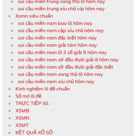
soi cầu miền trung song thủ lô hôm nay
soi cầu miền trung xíu chủ víp hôm nay
Xsmn siêu chuẩn
soi cầu miền nam bao lô hôm nay
soi cầu miền nam cặp xíu chủ hôm nay
soi cầu miền nam đặc biệt hôm nay
soi cầu miền nam giải tám hôm nay
soi cầu miền nam lô 3 số giải 8 hôm nay
soi cầu miền nam sớ đầu đuôi giải 8 hôm nay
soi cầu miền nam sớ đầu đuôi giải đặc biệt
soi cầu miền nam song thủ lô hôm nay
soi cầu miền nam xíu chủ hôm nay
Kinh nghiệm lô đề chuẩn
Sổ mơ lô đề
TRỰC TIẾP XS
XSMB
XSMN
XSMT
KẾT QUẢ XỔ SỐ