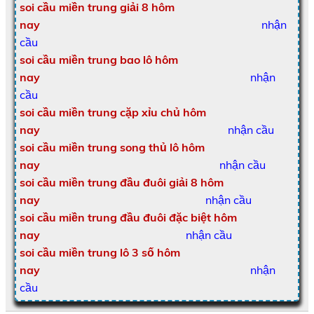
soi cầu miền trung giải 8 hôm
nay
nhận
cầu
soi cầu miền trung bao lô hôm
nay
nhận
cầu
soi cầu miền trung cặp xỉu chủ hôm
nay
nhận cầu
soi cầu miền trung song thủ lô hôm
nay
nhận cầu
soi cầu miền trung đầu đuôi giải 8 hôm
nay
nhận cầu
soi cầu miền trung đầu đuôi đặc biệt hôm
nay
nhận cầu
soi cầu miền trung lô 3 số hôm
nay
nhận
cầu