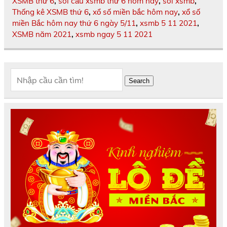
XSMB thứ 6
,
soi cầu xsmb thứ 6 hôm nay
,
soi xsmb
,
Thống kê XSMB thứ 6
,
xổ số miền bắc hôm nay
,
xổ số
miền Bắc hôm nay thứ 6 ngày 5/11
,
xsmb 5 11 2021
,
XSMB năm 2021
,
xsmb ngay 5 11 2021
Search