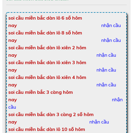
soi cầu miền bắc dàn lô 6 số hôm
nay
nhận cầu
soi cầu miền bắc dàn lô 8 số hôm
nay
nhận cầu
soi cầu miền bắc dàn lô xiên 2 hôm
nay
nhận cầu
soi cầu miền bắc dàn lô xiên 3 hôm
nay
nhận cầu
soi cầu miền bắc dàn lô xiên 4 hôm
nay
nhận cầu
soi cầu miền bắc 3 càng hôm
nay
nhận
cầu
soi cầu miền bắc dàn 3 càng 2 số hôm
nay
nhận cầu
soi cầu miền bắc dàn lô 10 số hôm