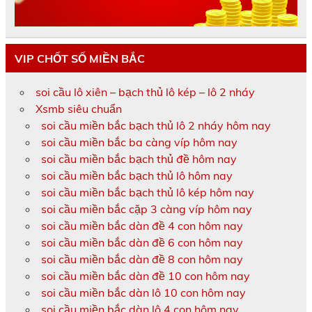
VIP CHỐT SỐ MIỀN BẮC
soi cầu lô xiên – bạch thủ lô kép – lô 2 nháy
Xsmb siêu chuẩn
soi cầu miền bắc bạch thủ lô 2 nháy hôm nay
soi cầu miền bắc ba càng víp hôm nay
soi cầu miền bắc bạch thủ đề hôm nay
soi cầu miền bắc bạch thủ lô hôm nay
soi cầu miền bắc bạch thủ lô kép hôm nay
soi cầu miền bắc cặp 3 càng víp hôm nay
soi cầu miền bắc dàn đề 4 con hôm nay
soi cầu miền bắc dàn đề 6 con hôm nay
soi cầu miền bắc dàn đề 8 con hôm nay
soi cầu miền bắc dàn đề 10 con hôm nay
soi cầu miền bắc dàn lô 10 con hôm nay
soi cầu miền bắc dàn lô 4 con hôm nay