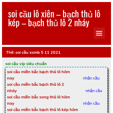
Skip
to
soi cầu lô xiên – bạch thủ lô
content
kép – bạch thủ lô 2 nháy
soi cầu lô xiên – bạch thủ lô kép – bạch thủ lô 2 nháy
Thẻ:
soi cầu xsmb 5 11 2021
soi cầu víp siêu chuẩn
soi cầu miền bắc bạch thủ lô hôm
nay
nhận cầu
soi cầu miền bắc bạch thủ lô 2
nháy
nhận cầu
soi cầu miền bắc song thủ lô hôm
nay
nhận cầu
soi cầu miền bắc bạch thủ lô kép hôm