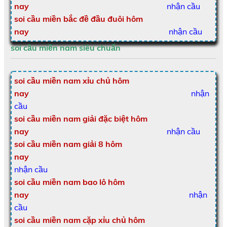
nay
nhận cầu
soi cầu miền bắc đề đầu đuôi hôm
nay
nhận cầu
soi cầu miền nam siêu chuẩn
soi cầu miền nam xỉu chủ hôm
nay
nhận
cầu
soi cầu miền nam giải đặc biệt hôm
nay
nhận cầu
soi cầu miền nam giải 8 hôm
nay
nhận cầu
soi cầu miền nam bao lô hôm
nay
nhận
cầu
soi cầu miền nam cặp xỉu chủ hôm