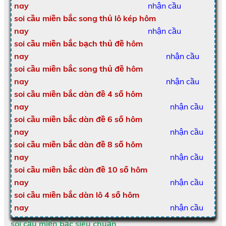
nay
nhận cầu
soi cầu miền bắc song thủ lô kép hôm
nay
nhận cầu
soi cầu miền bắc bạch thủ đề hôm
nay
nhận cầu
soi cầu miền bắc song thủ đề hôm
nay
nhận cầu
soi cầu miền bắc dàn đề 4 số hôm
nay
nhận cầu
soi cầu miền bắc dàn đề 6 số hôm
nay
nhận cầu
soi cầu miền bắc dàn đề 8 số hôm
nay
nhận cầu
soi cầu miền bắc dàn đề 10 số hôm
nay
nhận cầu
soi cầu miền bắc dàn lô 4 số hôm
nay
nhận cầu
soi cầu miền bắc siêu chuẩn