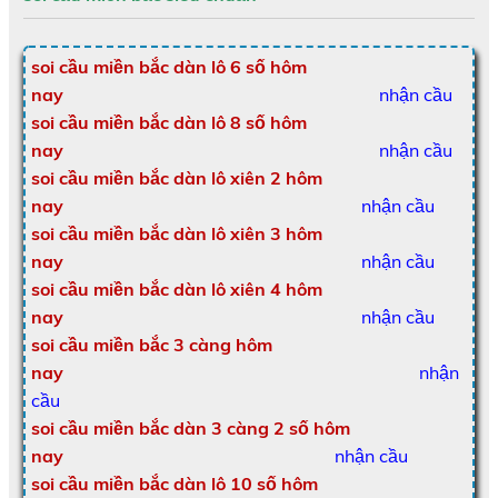
soi cầu miền bắc dàn lô 6 số hôm
nay
nhận cầu
soi cầu miền bắc dàn lô 8 số hôm
nay
nhận cầu
soi cầu miền bắc dàn lô xiên 2 hôm
nay
nhận cầu
soi cầu miền bắc dàn lô xiên 3 hôm
nay
nhận cầu
soi cầu miền bắc dàn lô xiên 4 hôm
nay
nhận cầu
soi cầu miền bắc 3 càng hôm
nay
nhận
cầu
soi cầu miền bắc dàn 3 càng 2 số hôm
nay
nhận cầu
soi cầu miền bắc dàn lô 10 số hôm