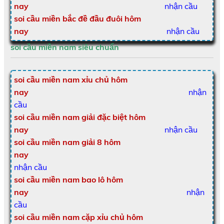
nay
nhận cầu
soi cầu miền bắc đề đầu đuôi hôm
nay
nhận cầu
soi cầu miền nam siêu chuẩn
soi cầu miền nam xỉu chủ hôm
nay
nhận
cầu
soi cầu miền nam giải đặc biệt hôm
nay
nhận cầu
soi cầu miền nam giải 8 hôm
nay
nhận cầu
soi cầu miền nam bao lô hôm
nay
nhận
cầu
soi cầu miền nam cặp xỉu chủ hôm