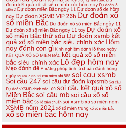
Dàn de 3 càng miền Bắc
đoán kết quả xổ số siêu chính xác hôm nay
Dự đoán lô
Dự đoán miền Bắc ngày 11
Dự đoán số de hôm
xiên 2
Dự đoán xổ
Dự đoán XSMB VIP 26h
nay
số miền Bắc
Dự đoán xổ số miền Bắc ngày 11
Dự đoán xổ
Dự đoán xổ số miền Bắc ngày 11 tay
số miền Bắc thứ sáu Dự đoán xsmb kết
Hôm
quả xổ số miền bắc siêu chính xác
nay đánh con gì
Kinh nghiệm đánh lô theo ngày
kết quả xổ số miền
KẾT QUẢ XỔ SỐ MIỀN BẮC
Lô đẹp hôm nay
bắc siêu chính xác
Mẹo đánh đề
Phương pháp tính lô chuẩn đánh hàng
soi cau xsmb
ngày
soi cau mien phi 888
soi cau lo vip
Soi cầu 247
soi cầu dự đoán kqxsmb
Soi cầu
soi cầu kết quả xổ số
Dự đoán XSMB chính xác 100
Miền Bắc
soi cầu mb
soi cầu xổ số
miền bắc
soi xsmb
xo so miền nam
Soi lô xiên chuẩn
XSMB năm 2021
xổ số mien trung
xổ số miền bắc
xổ số miền bắc hôm nay