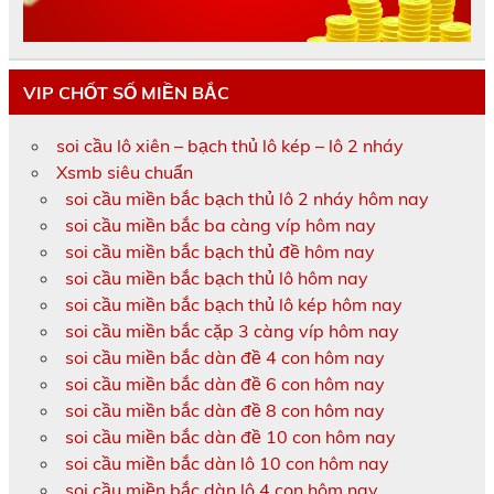
VIP CHỐT SỐ MIỀN BẮC
soi cầu lô xiên – bạch thủ lô kép – lô 2 nháy
Xsmb siêu chuẩn
soi cầu miền bắc bạch thủ lô 2 nháy hôm nay
soi cầu miền bắc ba càng víp hôm nay
soi cầu miền bắc bạch thủ đề hôm nay
soi cầu miền bắc bạch thủ lô hôm nay
soi cầu miền bắc bạch thủ lô kép hôm nay
soi cầu miền bắc cặp 3 càng víp hôm nay
soi cầu miền bắc dàn đề 4 con hôm nay
soi cầu miền bắc dàn đề 6 con hôm nay
soi cầu miền bắc dàn đề 8 con hôm nay
soi cầu miền bắc dàn đề 10 con hôm nay
soi cầu miền bắc dàn lô 10 con hôm nay
soi cầu miền bắc dàn lô 4 con hôm nay