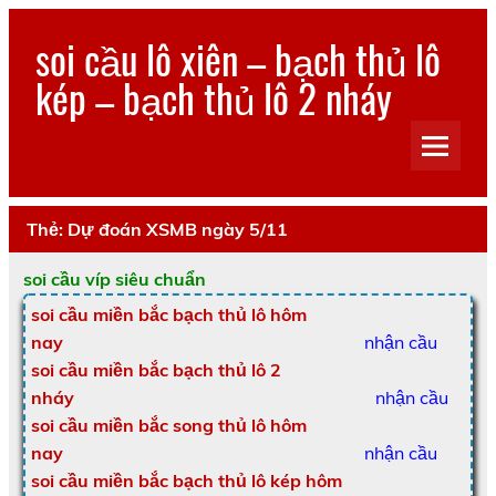
Skip
to
soi cầu lô xiên – bạch thủ lô
content
kép – bạch thủ lô 2 nháy
soi cầu lô xiên – bạch thủ lô kép – bạch thủ lô 2 nháy
Thẻ:
Dự đoán XSMB ngày 5/11
soi cầu víp siêu chuẩn
soi cầu miền bắc bạch thủ lô hôm
nay
nhận cầu
soi cầu miền bắc bạch thủ lô 2
nháy
nhận cầu
soi cầu miền bắc song thủ lô hôm
nay
nhận cầu
soi cầu miền bắc bạch thủ lô kép hôm