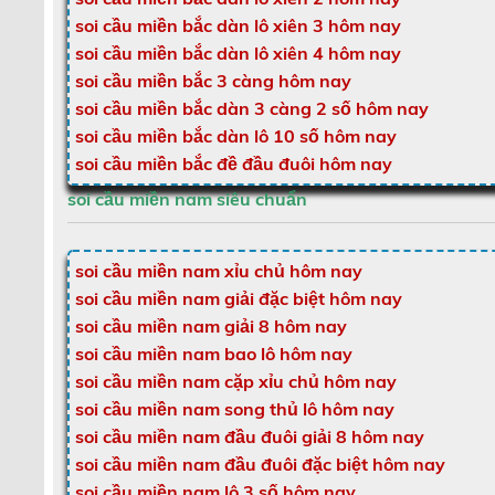
soi cầu miền bắc dàn lô xiên 3 hôm nay
soi cầu miền bắc dàn lô xiên 4 hôm nay
soi cầu miền bắc 3 càng hôm nay
soi cầu miền bắc dàn 3 càng 2 số hôm nay
soi cầu miền bắc dàn lô 10 số hôm nay
soi cầu miền bắc đề đầu đuôi hôm nay
soi cầu miền nam siêu chuẩn
soi cầu miền nam xỉu chủ hôm nay
soi cầu miền nam giải đặc biệt hôm nay
soi cầu miền nam giải 8 hôm nay
soi cầu miền nam bao lô hôm nay
soi cầu miền nam cặp xỉu chủ hôm nay
soi cầu miền nam song thủ lô hôm nay
soi cầu miền nam đầu đuôi giải 8 hôm nay
soi cầu miền nam đầu đuôi đặc biệt hôm nay
soi cầu miền nam lô 3 số hôm nay