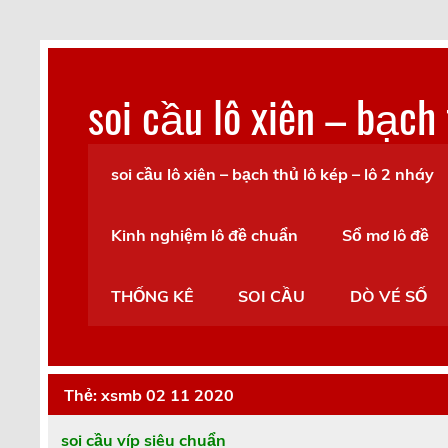
Skip
to
content
soi cầu lô xiên – bạch
soi cầu lô xiên – bạch thủ lô kép – bạch thủ lô 2 
soi cầu lô xiên – bạch thủ lô kép – lô 2 nháy
Kinh nghiệm lô đề chuẩn
Sổ mơ lô đề
THỐNG KÊ
SOI CẦU
DÒ VÉ SỐ
Thẻ:
xsmb 02 11 2020
soi cầu víp siêu chuẩn