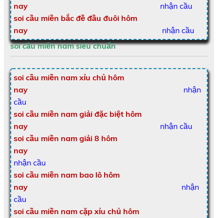
nay
nhận cầu
soi cầu miền bắc đề đầu đuôi hôm
nay
nhận cầu
soi cầu miền nam siêu chuẩn
soi cầu miền nam xỉu chủ hôm
nay
nhận
cầu
soi cầu miền nam giải đặc biệt hôm
nay
nhận cầu
soi cầu miền nam giải 8 hôm
nay
nhận cầu
soi cầu miền nam bao lô hôm
nay
nhận
cầu
soi cầu miền nam cặp xỉu chủ hôm