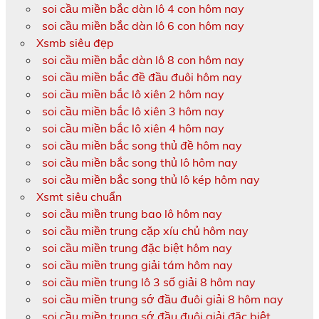
soi cầu miền bắc dàn lô 4 con hôm nay
soi cầu miền bắc dàn lô 6 con hôm nay
Xsmb siêu đẹp
soi cầu miền bắc dàn lô 8 con hôm nay
soi cầu miền bắc đề đầu đuôi hôm nay
soi cầu miền bắc lô xiên 2 hôm nay
soi cầu miền bắc lô xiên 3 hôm nay
soi cầu miền bắc lô xiên 4 hôm nay
soi cầu miền bắc song thủ đề hôm nay
soi cầu miền bắc song thủ lô hôm nay
soi cầu miền bắc song thủ lô kép hôm nay
Xsmt siêu chuẩn
soi cầu miền trung bao lô hôm nay
soi cầu miền trung cặp xíu chủ hôm nay
soi cầu miền trung đặc biệt hôm nay
soi cầu miền trung giải tám hôm nay
soi cầu miền trung lô 3 số giải 8 hôm nay
soi cầu miền trung sớ đầu đuôi giải 8 hôm nay
soi cầu miền trung sớ đầu đuôi giải đặc biệt