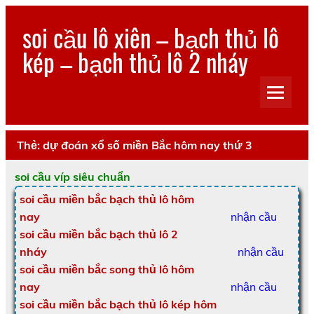
Skip
to
soi cầu lô xiên – bạch thủ lô
content
kép – bạch thủ lô 2 nháy
soi cầu lô xiên – bạch thủ lô kép – bạch thủ lô 2 nháy
Thẻ:
dự đoán xổ số miền Bắc hôm nay thứ 3
soi cầu víp siêu chuẩn
soi cầu miền bắc bạch thủ lô hôm
nay
nhận cầu
soi cầu miền bắc bạch thủ lô 2
nháy
nhận cầu
soi cầu miền bắc song thủ lô hôm
nay
nhận cầu
soi cầu miền bắc bạch thủ lô kép hôm