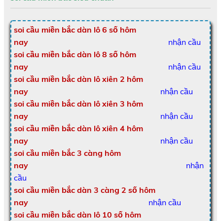
soi cầu miền bắc dàn lô 6 số hôm
nay
nhận cầu
soi cầu miền bắc dàn lô 8 số hôm
nay
nhận cầu
soi cầu miền bắc dàn lô xiên 2 hôm
nay
nhận cầu
soi cầu miền bắc dàn lô xiên 3 hôm
nay
nhận cầu
soi cầu miền bắc dàn lô xiên 4 hôm
nay
nhận cầu
soi cầu miền bắc 3 càng hôm
nay
nhận
cầu
soi cầu miền bắc dàn 3 càng 2 số hôm
nay
nhận cầu
soi cầu miền bắc dàn lô 10 số hôm