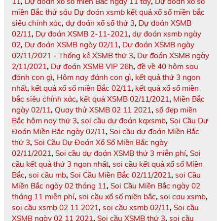
11
,
Dự đoán xổ số miền Bắc ngày 11 tay
,
Dự đoán xổ số
miền Bắc thứ sáu Dự đoán xsmb kết quả xổ số miền bắc
siêu chính xác
,
dự đoán xổ số thứ 3
,
Dự đoán XSMB
02/11
,
Dự đoán XSMB 2-11-2021
,
dự đoán xsmb ngày
02
,
Dự đoán XSMB ngày 02/11
,
Dự đoán XSMB ngày
02/11/2021 - Thống kê XSMB thứ 3
,
Dự đoán XSMB ngày
2/11/2021
,
Dự đoán XSMB VIP 26h
,
đề về 40 hôm sau
đánh con gì
,
Hôm nay đánh con gì
,
kết quả thứ 3 ngon
nhất
,
kết quả xổ số miền Bắc 02/11
,
kết quả xổ số miền
bắc siêu chính xác
,
kết quả XSMB 02/11/2021
,
Miền Bắc
ngày 02/11
,
Quay thử XSMB 02 11 2021
,
số đẹp miền
Bắc hôm nay thứ 3
,
soi cầu dự đoán kqxsmb
,
Soi Cầu Dự
Đoán Miền Bắc ngày 02/11
,
Soi cầu dự đoán Miền Bắc
thứ 3
,
Soi Cầu Dự Đoán Xổ Số Miền Bắc ngày
02/11/2021
,
Soi cầu dự đoán XSMB thứ 3 miễn phí
,
Soi
cầu kết quả thứ 3 ngon nhất
,
soi cầu kết quả xổ số Miền
Bắc
,
soi cầu mb
,
Soi Cầu Miền Bắc 02/11/2021
,
soi Cầu
Miền Bắc ngày 02 tháng 11
,
Soi Cầu Miền Bắc ngày 02
tháng 11 miễn phí
,
soi cầu xổ số miền bắc
,
soi cau xsmb
,
soi cầu xsmb 02 11 2021
,
soi cầu xsmb 02/11
,
Soi cầu
XSMB ngày 02 11 2021
,
Soi cầu XSMB thứ 3
,
soi cầu