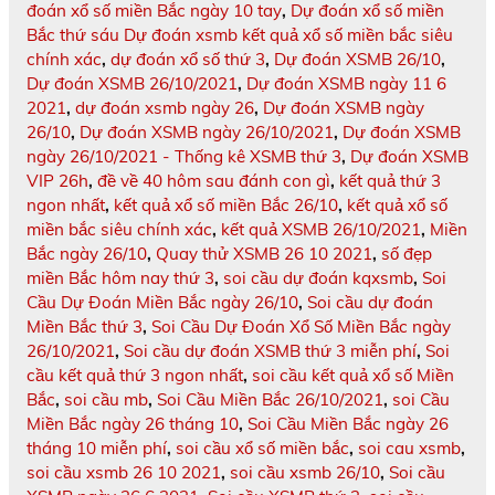
đoán xổ số miền Bắc ngày 10 tay
,
Dự đoán xổ số miền
Bắc thứ sáu Dự đoán xsmb kết quả xổ số miền bắc siêu
chính xác
,
dự đoán xổ số thứ 3
,
Dự đoán XSMB 26/10
,
Dự đoán XSMB 26/10/2021
,
Dự đoán XSMB ngày 11 6
2021
,
dự đoán xsmb ngày 26
,
Dự đoán XSMB ngày
26/10
,
Dự đoán XSMB ngày 26/10/2021
,
Dự đoán XSMB
ngày 26/10/2021 - Thống kê XSMB thứ 3
,
Dự đoán XSMB
VIP 26h
,
đề về 40 hôm sau đánh con gì
,
kết quả thứ 3
ngon nhất
,
kết quả xổ số miền Bắc 26/10
,
kết quả xổ số
miền bắc siêu chính xác
,
kết quả XSMB 26/10/2021
,
Miền
Bắc ngày 26/10
,
Quay thử XSMB 26 10 2021
,
số đẹp
miền Bắc hôm nay thứ 3
,
soi cầu dự đoán kqxsmb
,
Soi
Cầu Dự Đoán Miền Bắc ngày 26/10
,
Soi cầu dự đoán
Miền Bắc thứ 3
,
Soi Cầu Dự Đoán Xổ Số Miền Bắc ngày
26/10/2021
,
Soi cầu dự đoán XSMB thứ 3 miễn phí
,
Soi
cầu kết quả thứ 3 ngon nhất
,
soi cầu kết quả xổ số Miền
Bắc
,
soi cầu mb
,
Soi Cầu Miền Bắc 26/10/2021
,
soi Cầu
Miền Bắc ngày 26 tháng 10
,
Soi Cầu Miền Bắc ngày 26
tháng 10 miễn phí
,
soi cầu xổ số miền bắc
,
soi cau xsmb
,
soi cầu xsmb 26 10 2021
,
soi cầu xsmb 26/10
,
Soi cầu