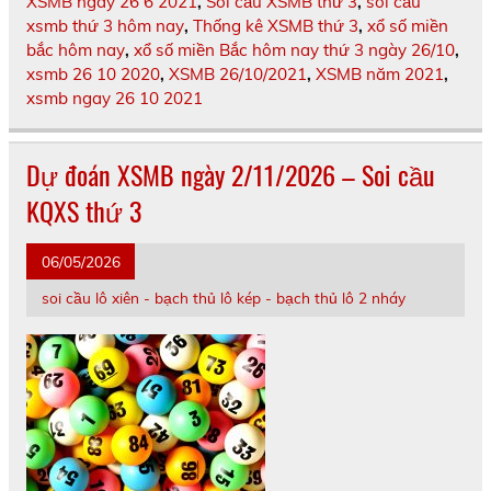
XSMB ngày 26 6 2021
,
Soi cầu XSMB thứ 3
,
soi cầu
xsmb thứ 3 hôm nay
,
Thống kê XSMB thứ 3
,
xổ số miền
bắc hôm nay
,
xổ số miền Bắc hôm nay thứ 3 ngày 26/10
,
xsmb 26 10 2020
,
XSMB 26/10/2021
,
XSMB năm 2021
,
xsmb ngay 26 10 2021
Dự đoán XSMB ngày 2/11/2026 – Soi cầu
KQXS thứ 3
06/05/2026
soi cầu lô xiên - bạch thủ lô kép - bạch thủ lô 2 nháy