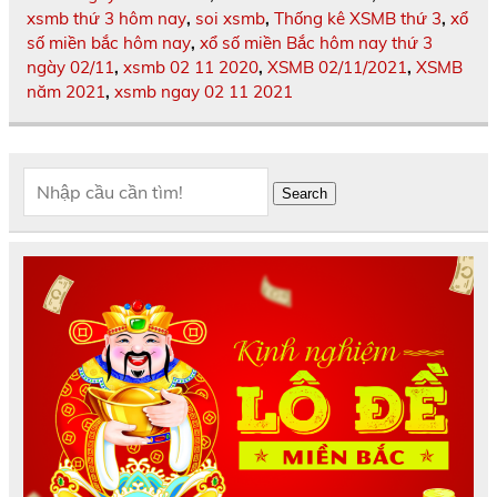
xsmb thứ 3 hôm nay
,
soi xsmb
,
Thống kê XSMB thứ 3
,
xổ
số miền bắc hôm nay
,
xổ số miền Bắc hôm nay thứ 3
ngày 02/11
,
xsmb 02 11 2020
,
XSMB 02/11/2021
,
XSMB
năm 2021
,
xsmb ngay 02 11 2021
Search