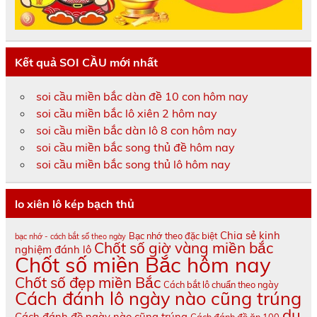
Kết quả SOI CẦU mới nhất
soi cầu miền bắc dàn đề 10 con hôm nay
soi cầu miền bắc lô xiên 2 hôm nay
soi cầu miền bắc dàn lô 8 con hôm nay
soi cầu miền bắc song thủ đề hôm nay
soi cầu miền bắc song thủ lô hôm nay
lo xiên lô kép bạch thủ
Chia sẻ kinh
Bạc nhớ theo đặc biệt
bạc nhớ - cách bắt số theo ngày
Chốt số giờ vàng miền bắc
nghiệm đánh lô
Chốt số miền Bắc hôm nay
Chốt số đẹp miền Bắc
Cách bắt lô chuẩn theo ngày
Cách đánh lô ngày nào cũng trúng
du
Cách đánh đề ngày nào cũng trúng