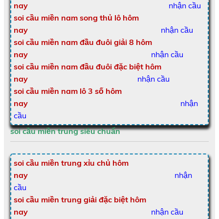
nay
nhận cầu
soi cầu miền nam song thủ lô hôm
nay
nhận cầu
soi cầu miền nam đầu đuôi giải 8 hôm
nay
nhận cầu
soi cầu miền nam đầu đuôi đặc biệt hôm
nay
nhận cầu
soi cầu miền nam lô 3 số hôm
nay
nhận
cầu
soi cầu miền trung siêu chuẩn
soi cầu miền trung xỉu chủ hôm
nay
nhận
cầu
soi cầu miền trung giải đặc biệt hôm
nay
nhận cầu