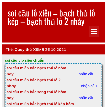
Skip
to
soi cầu lô xiên – bạch thủ lô
content
kép – bạch thủ lô 2 nháy
soi cầu lô xiên – bạch thủ lô kép – bạch thủ lô 2 nháy
Thẻ:
Quay thử XSMB 26 10 2021
soi cầu víp siêu chuẩn
soi cầu miền bắc bạch thủ lô hôm
nay
nhận cầu
soi cầu miền bắc bạch thủ lô 2
nháy
nhận cầu
soi cầu miền bắc song thủ lô hôm
nay
nhận cầu
soi cầu miền bắc bạch thủ lô kép hôm