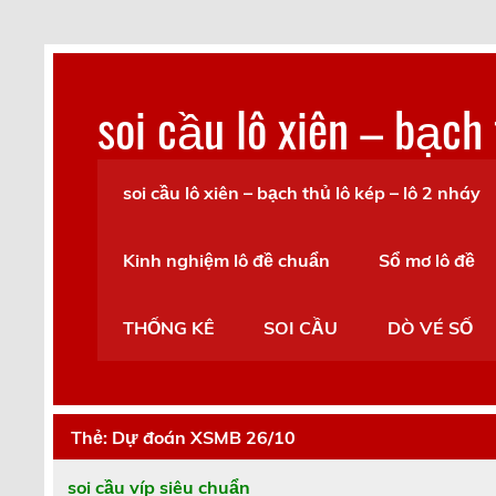
Skip
to
content
soi cầu lô xiên – bạch
soi cầu lô xiên – bạch thủ lô kép – bạch thủ lô 2 
soi cầu lô xiên – bạch thủ lô kép – lô 2 nháy
Kinh nghiệm lô đề chuẩn
Sổ mơ lô đề
THỐNG KÊ
SOI CẦU
DÒ VÉ SỐ
Thẻ:
Dự đoán XSMB 26/10
soi cầu víp siêu chuẩn