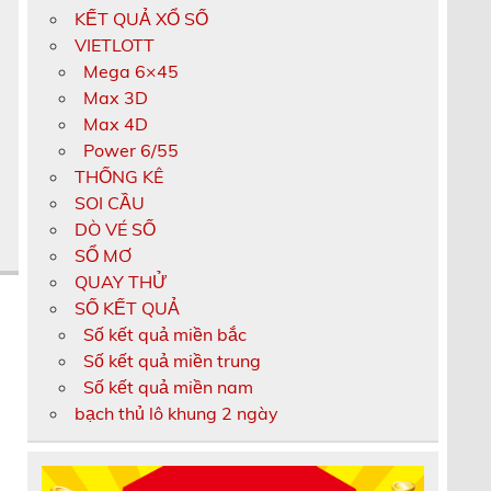
KẾT QUẢ XỔ SỐ
VIETLOTT
Mega 6×45
Max 3D
Max 4D
Power 6/55
THỐNG KÊ
SOI CẦU
DÒ VÉ SỐ
SỔ MƠ
QUAY THỬ
SỐ KẾT QUẢ
Số kết quả miền bắc
Số kết quả miền trung
Số kết quả miền nam
bạch thủ lô khung 2 ngày