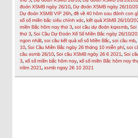
đoán XSMB ngày 26/10
,
Dự đoán XSMB ngày 26/10/2
Dự đoán XSMB VIP 26h
,
đề về 40 hôm sau đánh con g
xổ số miền bắc siêu chính xác
,
kết quả XSMB 26/10/20
miền Bắc hôm nay thứ 3
,
soi cầu dự đoán kqxsmb
,
Soi
thứ 3
,
Soi Cầu Dự Đoán Xổ Số Miền Bắc ngày 26/10/2
ngon nhất
,
soi cầu kết quả xổ số Miền Bắc
,
soi cầu mb
10
,
Soi Cầu Miền Bắc ngày 26 tháng 10 miễn phí
,
soi c
cầu xsmb 26/10
,
Soi cầu XSMB ngày 26 6 2021
,
Soi c
3
,
xổ số miền bắc hôm nay
,
xổ số miền Bắc hôm nay th
năm 2021
,
xsmb ngay 26 10 2021