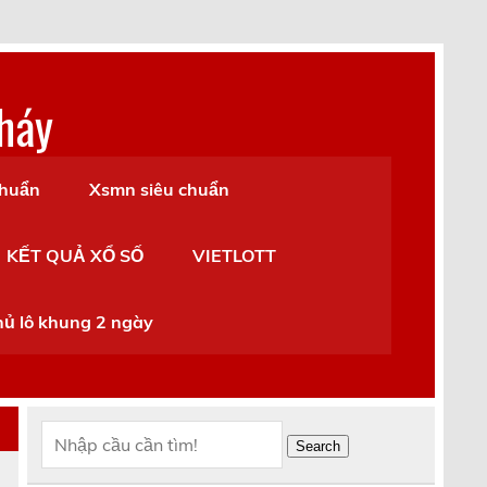
nháy
chuẩn
Xsmn siêu chuẩn
KẾT QUẢ XỔ SỐ
VIETLOTT
hủ lô khung 2 ngày
Search