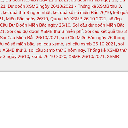
021
,
Dự đoán XSMB ngày 26/10/2021 - Thống kê XSMB thứ 3
,
ì
,
kết quả thứ 3 ngon nhất
,
kết quả xổ số miền Bắc 26/10
,
kết quả
21
,
Miền Bắc ngày 26/10
,
Quay thử XSMB 26 10 2021
,
số đẹp
 Cầu Dự Đoán Miền Bắc ngày 26/10
,
Soi cầu dự đoán Miền Bắc
021
,
Soi cầu dự đoán XSMB thứ 3 miễn phí
,
Soi cầu kết quả thứ 3
,
Soi Cầu Miền Bắc 26/10/2021
,
soi Cầu Miền Bắc ngày 26 tháng
ầu xổ số miền bắc
,
soi cau xsmb
,
soi cầu xsmb 26 10 2021
,
soi
ầu XSMB thứ 3
,
soi cầu xsmb thứ 3 hôm nay
,
Thống kê XSMB thứ
ứ 3 ngày 26/10
,
xsmb 26 10 2020
,
XSMB 26/10/2021
,
XSMB