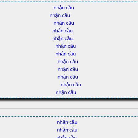
nhận cầu
nhận cầu
nhận cầu
nhận cầu
nhận cầu
nhận cầu
nhận cầu
nhận cầu
nhận cầu
nhận cầu
nhận cầu
nhận cầu
nhận cầu
nhận cầu
nhận cầu