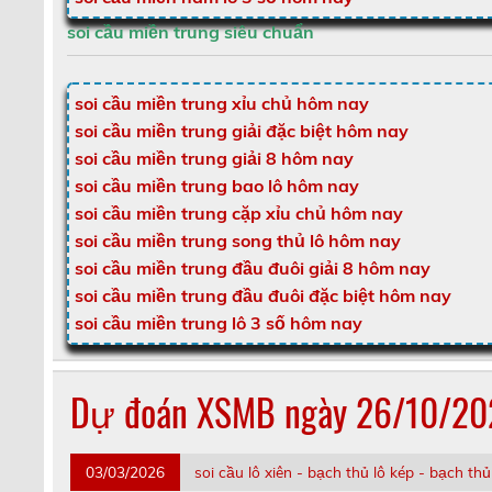
soi cầu miền trung siêu chuẩn
soi cầu miền trung xỉu chủ hôm nay
soi cầu miền trung giải đặc biệt hôm nay
soi cầu miền trung giải 8 hôm nay
soi cầu miền trung bao lô hôm nay
soi cầu miền trung cặp xỉu chủ hôm nay
soi cầu miền trung song thủ lô hôm nay
soi cầu miền trung đầu đuôi giải 8 hôm nay
soi cầu miền trung đầu đuôi đặc biệt hôm nay
soi cầu miền trung lô 3 số hôm nay
Dự đoán XSMB ngày 26/10/202
03/03/2026
soi cầu lô xiên - bạch thủ lô kép - bạch thủ