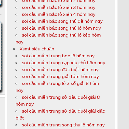
soi cầu miền bắc lô xiên 2 hôm nay
soi cầu miền bắc lô xiên 3 hôm nay
soi cầu miền bắc lô xiên 4 hôm nay
soi cầu miền bắc song thủ đề hôm nay
soi cầu miền bắc song thủ lô hôm nay
soi cầu miền bắc song thủ lô kép hôm
nay
Xsmt siêu chuẩn
soi cầu miền trung bao lô hôm nay
soi cầu miền trung cặp xíu chủ hôm nay
soi cầu miền trung đặc biệt hôm nay
soi cầu miền trung giải tám hôm nay
soi cầu miền trung lô 3 số giải 8 hôm
nay
soi cầu miền trung sớ đầu đuôi giải 8
hôm nay
soi cầu miền trung sớ đầu đuôi giải đặc
biệt
soi cầu miền trung song thủ lô hôm nay