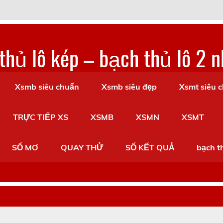
 thủ lô kép – bạch thủ lô 2 
nháy
Xsmb siêu chuẩn
Xsmb siêu đẹp
Xsmt siêu 
TRỰC TIẾP XS
XSMB
XSMN
XSMT
SỔ MƠ
QUAY THỬ
SỐ KẾT QUẢ
bạch t