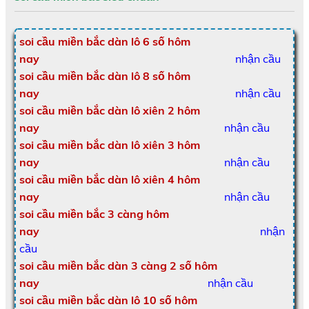
soi cầu miền bắc dàn lô 6 số hôm
nay
nhận cầu
soi cầu miền bắc dàn lô 8 số hôm
nay
nhận cầu
soi cầu miền bắc dàn lô xiên 2 hôm
nay
nhận cầu
soi cầu miền bắc dàn lô xiên 3 hôm
nay
nhận cầu
soi cầu miền bắc dàn lô xiên 4 hôm
nay
nhận cầu
soi cầu miền bắc 3 càng hôm
nay
nhận
cầu
soi cầu miền bắc dàn 3 càng 2 số hôm
nay
nhận cầu
soi cầu miền bắc dàn lô 10 số hôm