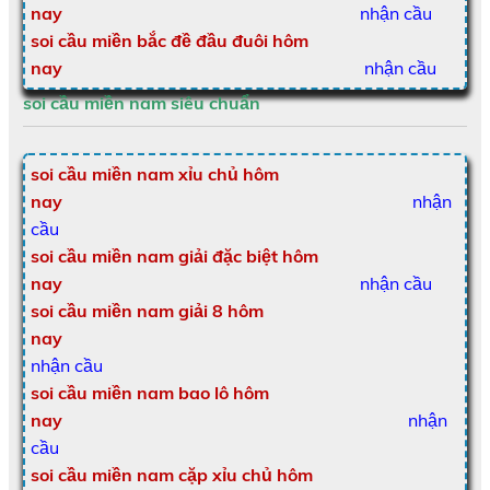
nay
nhận cầu
soi cầu miền bắc đề đầu đuôi hôm
nay
nhận cầu
soi cầu miền nam siêu chuẩn
soi cầu miền nam xỉu chủ hôm
nay
nhận
cầu
soi cầu miền nam giải đặc biệt hôm
nay
nhận cầu
soi cầu miền nam giải 8 hôm
nay
nhận cầu
soi cầu miền nam bao lô hôm
nay
nhận
cầu
soi cầu miền nam cặp xỉu chủ hôm