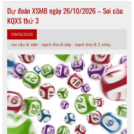
Dự đoán XSMB ngày 26/10/2026 – Soi cầu
KQXS thứ 3
09/05/2026
soi cầu lô xiên - bạch thủ lô kép - bạch thủ lô 2 nháy