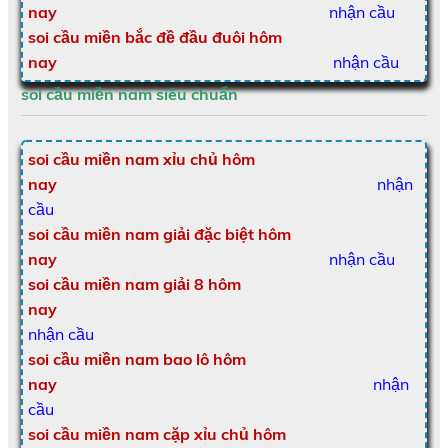
nay
nhận cầu
soi cầu miền bắc đề đầu đuôi hôm
nay
nhận cầu
soi cầu miền nam siêu chuẩn
soi cầu miền nam xỉu chủ hôm
nay
nhận
cầu
soi cầu miền nam giải đặc biệt hôm
nay
nhận cầu
soi cầu miền nam giải 8 hôm
nay
nhận cầu
soi cầu miền nam bao lô hôm
nay
nhận
cầu
soi cầu miền nam cặp xỉu chủ hôm