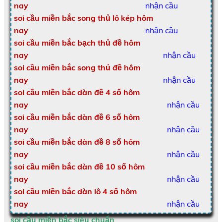
nay
nhận cầu
soi cầu miền bắc song thủ lô kép hôm
nay
nhận cầu
soi cầu miền bắc bạch thủ đề hôm
nay
nhận cầu
soi cầu miền bắc song thủ đề hôm
nay
nhận cầu
soi cầu miền bắc dàn đề 4 số hôm
nay
nhận cầu
soi cầu miền bắc dàn đề 6 số hôm
nay
nhận cầu
soi cầu miền bắc dàn đề 8 số hôm
nay
nhận cầu
soi cầu miền bắc dàn đề 10 số hôm
nay
nhận cầu
soi cầu miền bắc dàn lô 4 số hôm
nay
nhận cầu
soi cầu miền bắc siêu chuẩn