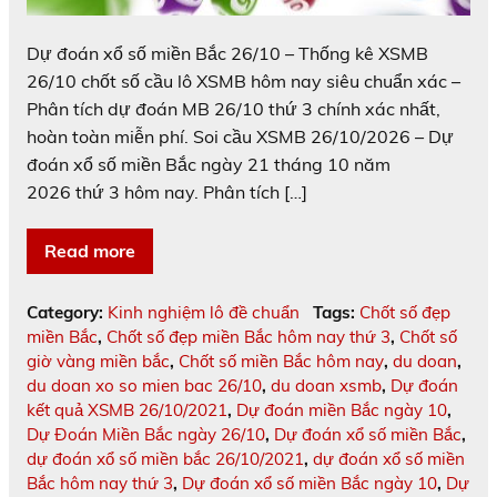
Dự đoán xổ số miền Bắc 26/10 – Thống kê XSMB
26/10 chốt số cầu lô XSMB hôm nay siêu chuẩn xác –
Phân tích dự đoán MB 26/10 thứ 3 chính xác nhất,
hoàn toàn miễn phí. Soi cầu XSMB 26/10/2026 – Dự
đoán xổ số miền Bắc ngày 21 tháng 10 năm
2026 thứ 3 hôm nay. Phân tích […]
Read more
Category:
Kinh nghiệm lô đề chuẩn
Tags:
Chốt số đẹp
miền Bắc
,
Chốt số đẹp miền Bắc hôm nay thứ 3
,
Chốt số
giờ vàng miền bắc
,
Chốt số miền Bắc hôm nay
,
du doan
,
du doan xo so mien bac 26/10
,
du doan xsmb
,
Dự đoán
kết quả XSMB 26/10/2021
,
Dự đoán miền Bắc ngày 10
,
Dự Đoán Miền Bắc ngày 26/10
,
Dự đoán xổ số miền Bắc
,
dự đoán xổ số miền bắc 26/10/2021
,
dự đoán xổ số miền
Bắc hôm nay thứ 3
,
Dự đoán xổ số miền Bắc ngày 10
,
Dự