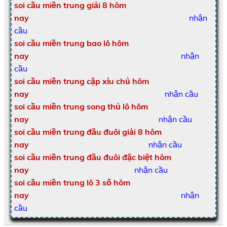
soi cầu miền trung giải 8 hôm
nay
nhận
cầu
soi cầu miền trung bao lô hôm
nay
nhận
cầu
soi cầu miền trung cặp xỉu chủ hôm
nay
nhận cầu
soi cầu miền trung song thủ lô hôm
nay
nhận cầu
soi cầu miền trung đầu đuôi giải 8 hôm
nay
nhận cầu
soi cầu miền trung đầu đuôi đặc biệt hôm
nay
nhận cầu
soi cầu miền trung lô 3 số hôm
nay
nhận
cầu