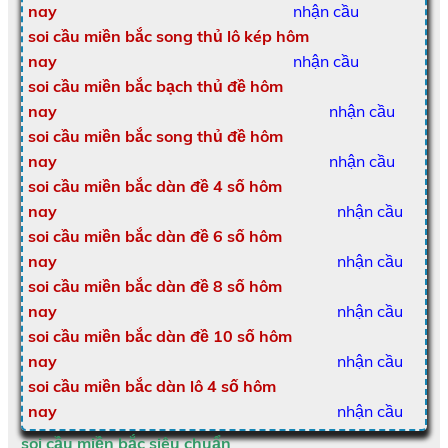
nay
nhận cầu
soi cầu miền bắc song thủ lô kép hôm
nay
nhận cầu
soi cầu miền bắc bạch thủ đề hôm
nay
nhận cầu
soi cầu miền bắc song thủ đề hôm
nay
nhận cầu
soi cầu miền bắc dàn đề 4 số hôm
nay
nhận cầu
soi cầu miền bắc dàn đề 6 số hôm
nay
nhận cầu
soi cầu miền bắc dàn đề 8 số hôm
nay
nhận cầu
soi cầu miền bắc dàn đề 10 số hôm
nay
nhận cầu
soi cầu miền bắc dàn lô 4 số hôm
nay
nhận cầu
soi cầu miền bắc siêu chuẩn