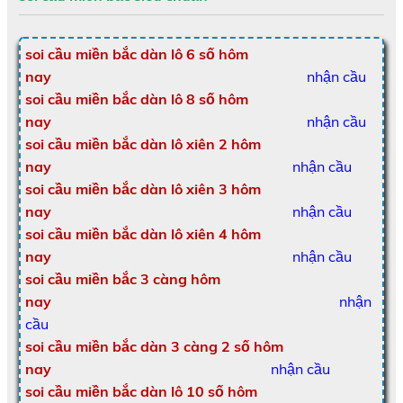
soi cầu miền bắc dàn lô 6 số hôm
nay
nhận cầu
soi cầu miền bắc dàn lô 8 số hôm
nay
nhận cầu
soi cầu miền bắc dàn lô xiên 2 hôm
nay
nhận cầu
soi cầu miền bắc dàn lô xiên 3 hôm
nay
nhận cầu
soi cầu miền bắc dàn lô xiên 4 hôm
nay
nhận cầu
soi cầu miền bắc 3 càng hôm
nay
nhận
cầu
soi cầu miền bắc dàn 3 càng 2 số hôm
nay
nhận cầu
soi cầu miền bắc dàn lô 10 số hôm