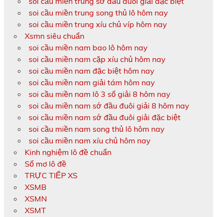
soi cầu miền trung sớ đầu đuôi giải đặc biệt
soi cầu miền trung song thủ lô hôm nay
soi cầu miền trung xíu chủ víp hôm nay
Xsmn siêu chuẩn
soi cầu miền nam bao lô hôm nay
soi cầu miền nam cặp xíu chủ hôm nay
soi cầu miền nam đặc biệt hôm nay
soi cầu miền nam giải tám hôm nay
soi cầu miền nam lô 3 số giải 8 hôm nay
soi cầu miền nam sớ đầu đuôi giải 8 hôm nay
soi cầu miền nam sớ đầu đuôi giải đặc biệt
soi cầu miền nam song thủ lô hôm nay
soi cầu miền nam xíu chủ hôm nay
Kinh nghiệm lô đề chuẩn
Sổ mơ lô đề
TRỰC TIẾP XS
XSMB
XSMN
XSMT