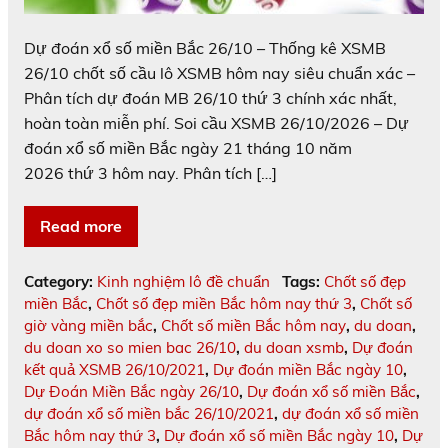
Dự đoán xổ số miền Bắc 26/10 – Thống kê XSMB
26/10 chốt số cầu lô XSMB hôm nay siêu chuẩn xác –
Phân tích dự đoán MB 26/10 thứ 3 chính xác nhất,
hoàn toàn miễn phí. Soi cầu XSMB 26/10/2026 – Dự
đoán xổ số miền Bắc ngày 21 tháng 10 năm
2026 thứ 3 hôm nay. Phân tích […]
Read more
Category:
Kinh nghiệm lô đề chuẩn
Tags:
Chốt số đẹp
miền Bắc
,
Chốt số đẹp miền Bắc hôm nay thứ 3
,
Chốt số
giờ vàng miền bắc
,
Chốt số miền Bắc hôm nay
,
du doan
,
du doan xo so mien bac 26/10
,
du doan xsmb
,
Dự đoán
kết quả XSMB 26/10/2021
,
Dự đoán miền Bắc ngày 10
,
Dự Đoán Miền Bắc ngày 26/10
,
Dự đoán xổ số miền Bắc
,
dự đoán xổ số miền bắc 26/10/2021
,
dự đoán xổ số miền
Bắc hôm nay thứ 3
,
Dự đoán xổ số miền Bắc ngày 10
,
Dự