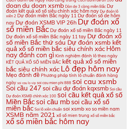
Cách đánh đề ăn 100
doan
du doan xsmb
Dự
Dàn de 3 càng miền Bắc
đoán kết quả xổ số siêu chính xác hôm nay
Dự đoán lô
Dự đoán miền Bắc ngày 11
Dự đoán số de hôm
xiên 2
Dự đoán xổ
Dự đoán XSMB VIP 26h
nay
số miền Bắc
Dự đoán xổ số miền Bắc ngày 11
Dự đoán xổ
Dự đoán xổ số miền Bắc ngày 11 tay
số miền Bắc thứ sáu Dự đoán xsmb kết
Hôm
quả xổ số miền bắc siêu chính xác
nay đánh con gì
Kinh nghiệm đánh lô theo ngày
kết quả xổ số miền
KẾT QUẢ XỔ SỐ MIỀN BẮC
Lô đẹp hôm nay
bắc siêu chính xác
Mẹo đánh đề
Phương pháp tính lô chuẩn đánh hàng
soi cau xsmb
ngày
soi cau mien phi 888
soi cau lo vip
Soi cầu 247
soi cầu dự đoán kqxsmb
Soi cầu
soi cầu kết quả xổ số
Dự đoán XSMB chính xác 100
Miền Bắc
soi cầu mb
soi cầu xổ số
miền bắc
soi xsmb
xo so miền nam
Soi lô xiên chuẩn
XSMB năm 2021
xổ số mien trung
xổ số miền bắc
xổ số miền bắc hôm nay