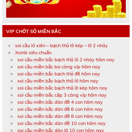
VIP CHỐT SỐ MIỀN BẮC
soi cầu lô xiên – bạch thủ lô kép – lô 2 nháy
Xsmb siêu chuẩn
soi cầu miền bắc bạch thủ lô 2 nháy hôm nay
soi cầu miền bắc ba càng víp hôm nay
soi cầu miền bắc bạch thủ đề hôm nay
soi cầu miền bắc bạch thủ lô hôm nay
soi cầu miền bắc bạch thủ lô kép hôm nay
soi cầu miền bắc cặp 3 càng víp hôm nay
soi cầu miền bắc dàn đề 4 con hôm nay
soi cầu miền bắc dàn đề 6 con hôm nay
soi cầu miền bắc dàn đề 8 con hôm nay
soi cầu miền bắc dàn đề 10 con hôm nay
soi cầu miền bắc dàn lô 10 con hôm nay