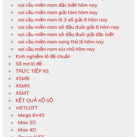
soi cầu miền nam đặc biệt hôm nay
soi cầu miền nam giải tám hôm nay
soi cầu miền nam lô 3 số giải 8 hôm nay
soi cầu miền nam sớ đầu đuôi giải 8 hôm nay
soi cầu miền nam sớ đầu đuôi giải đặc biệt
soi cầu miền nam song thủ lô hôm nay
soi cầu miền nam xíu chủ hôm nay
Kinh nghiệm lô đề chuẩn
Sổ mơ lô đề
TRỰC TIẾP XS
XSMB
XSMN
XSMT
KẾT QUẢ XỔ SỐ
VIETLOTT
Mega 6×45
Max 3D
Max 4D