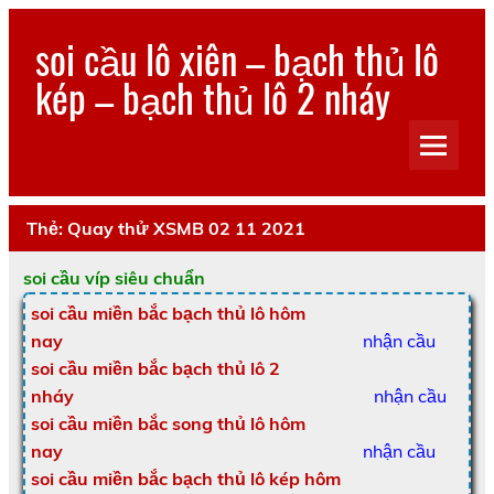
Skip
to
soi cầu lô xiên – bạch thủ lô
content
kép – bạch thủ lô 2 nháy
soi cầu lô xiên – bạch thủ lô kép – bạch thủ lô 2 nháy
Thẻ:
Quay thử XSMB 02 11 2021
soi cầu víp siêu chuẩn
soi cầu miền bắc bạch thủ lô hôm
nay
nhận cầu
soi cầu miền bắc bạch thủ lô 2
nháy
nhận cầu
soi cầu miền bắc song thủ lô hôm
nay
nhận cầu
soi cầu miền bắc bạch thủ lô kép hôm