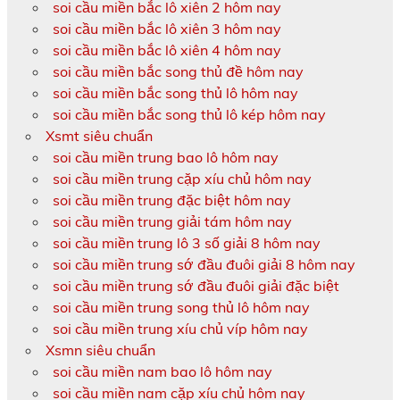
soi cầu miền bắc lô xiên 2 hôm nay
soi cầu miền bắc lô xiên 3 hôm nay
soi cầu miền bắc lô xiên 4 hôm nay
soi cầu miền bắc song thủ đề hôm nay
soi cầu miền bắc song thủ lô hôm nay
soi cầu miền bắc song thủ lô kép hôm nay
Xsmt siêu chuẩn
soi cầu miền trung bao lô hôm nay
soi cầu miền trung cặp xíu chủ hôm nay
soi cầu miền trung đặc biệt hôm nay
soi cầu miền trung giải tám hôm nay
soi cầu miền trung lô 3 số giải 8 hôm nay
soi cầu miền trung sớ đầu đuôi giải 8 hôm nay
soi cầu miền trung sớ đầu đuôi giải đặc biệt
soi cầu miền trung song thủ lô hôm nay
soi cầu miền trung xíu chủ víp hôm nay
Xsmn siêu chuẩn
soi cầu miền nam bao lô hôm nay
soi cầu miền nam cặp xíu chủ hôm nay