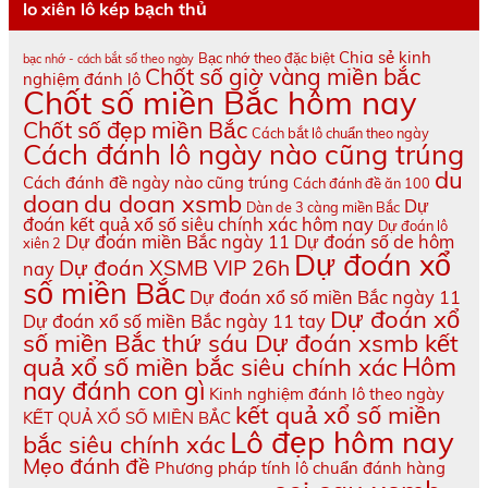
lo xiên lô kép bạch thủ
Chia sẻ kinh
Bạc nhớ theo đặc biệt
bạc nhớ - cách bắt số theo ngày
Chốt số giờ vàng miền bắc
nghiệm đánh lô
Chốt số miền Bắc hôm nay
Chốt số đẹp miền Bắc
Cách bắt lô chuẩn theo ngày
Cách đánh lô ngày nào cũng trúng
du
Cách đánh đề ngày nào cũng trúng
Cách đánh đề ăn 100
doan
du doan xsmb
Dự
Dàn de 3 càng miền Bắc
đoán kết quả xổ số siêu chính xác hôm nay
Dự đoán lô
Dự đoán miền Bắc ngày 11
Dự đoán số de hôm
xiên 2
Dự đoán xổ
Dự đoán XSMB VIP 26h
nay
số miền Bắc
Dự đoán xổ số miền Bắc ngày 11
Dự đoán xổ
Dự đoán xổ số miền Bắc ngày 11 tay
số miền Bắc thứ sáu Dự đoán xsmb kết
Hôm
quả xổ số miền bắc siêu chính xác
nay đánh con gì
Kinh nghiệm đánh lô theo ngày
kết quả xổ số miền
KẾT QUẢ XỔ SỐ MIỀN BẮC
Lô đẹp hôm nay
bắc siêu chính xác
Mẹo đánh đề
Phương pháp tính lô chuẩn đánh hàng