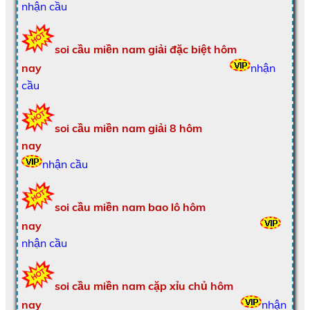
nhận cầu
soi cầu miền nam giải đặc biệt hôm
nay
nhận
cầu
soi cầu miền nam giải 8 hôm
nay
nhận cầu
soi cầu miền nam bao lô hôm
nay
nhận cầu
soi cầu miền nam cặp xỉu chủ hôm
nay
nhận