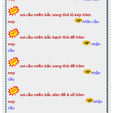
soi cầu miền bắc song thủ lô kép hôm
nay
nhận cầu
soi cầu miền bắc bạch thủ đề hôm
nay
nhận
cầu
soi cầu miền bắc song thủ đề hôm
nay
nhận
cầu
soi cầu miền bắc dàn đề 4 số hôm
nay
nhận
cầu