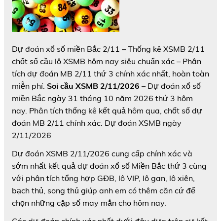
Dự đoán xổ số miền Bắc 2/11 – Thống kê XSMB 2/11
chốt số cầu lô XSMB hôm nay siêu chuẩn xác – Phân
tích dự đoán MB 2/11 thứ 3 chính xác nhất, hoàn toàn
miễn phí.
Soi cầu XSMB 2/11/2026
– Dự đoán xổ số
miền Bắc ngày 31 tháng 10 năm 2026 thứ 3 hôm
nay. Phân tích thống kê kết quả hôm qua, chốt số dự
đoán MB 2/11 chính xác. Dự đoán XSMB ngày
2/11/2026
Dự đoán XSMB 2/11/2026 cung cấp chính xác và
sớm nhất kết quả dự đoán xổ số Miền Bắc thứ 3 cùng
với phân tích tổng hợp GĐB, lô VIP, lô gan, lô xiên,
bạch thủ, song thủ giúp anh em có thêm căn cứ để
chọn những cặp số may mắn cho hôm nay.
Các dự đoán chính xác nhất dưới đây dựa trên sự kết