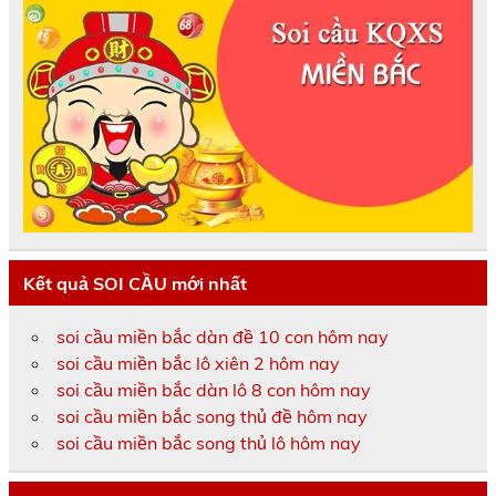
Kết quả SOI CẦU mới nhất
soi cầu miền bắc dàn đề 10 con hôm nay
soi cầu miền bắc lô xiên 2 hôm nay
soi cầu miền bắc dàn lô 8 con hôm nay
soi cầu miền bắc song thủ đề hôm nay
soi cầu miền bắc song thủ lô hôm nay