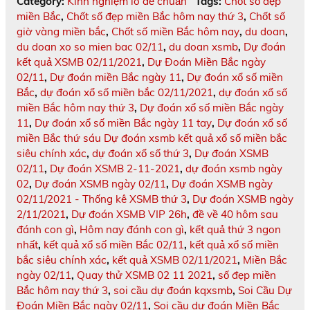
Category:
Kinh nghiệm lô đề chuẩn
Tags:
Chốt số đẹp
miền Bắc
,
Chốt số đẹp miền Bắc hôm nay thứ 3
,
Chốt số
giờ vàng miền bắc
,
Chốt số miền Bắc hôm nay
,
du doan
,
du doan xo so mien bac 02/11
,
du doan xsmb
,
Dự đoán
kết quả XSMB 02/11/2021
,
Dự Đoán Miền Bắc ngày
02/11
,
Dự đoán miền Bắc ngày 11
,
Dự đoán xổ số miền
Bắc
,
dự đoán xổ số miền bắc 02/11/2021
,
dự đoán xổ số
miền Bắc hôm nay thứ 3
,
Dự đoán xổ số miền Bắc ngày
11
,
Dự đoán xổ số miền Bắc ngày 11 tay
,
Dự đoán xổ số
miền Bắc thứ sáu Dự đoán xsmb kết quả xổ số miền bắc
siêu chính xác
,
dự đoán xổ số thứ 3
,
Dự đoán XSMB
02/11
,
Dự đoán XSMB 2-11-2021
,
dự đoán xsmb ngày
02
,
Dự đoán XSMB ngày 02/11
,
Dự đoán XSMB ngày
02/11/2021 - Thống kê XSMB thứ 3
,
Dự đoán XSMB ngày
2/11/2021
,
Dự đoán XSMB VIP 26h
,
đề về 40 hôm sau
đánh con gì
,
Hôm nay đánh con gì
,
kết quả thứ 3 ngon
nhất
,
kết quả xổ số miền Bắc 02/11
,
kết quả xổ số miền
bắc siêu chính xác
,
kết quả XSMB 02/11/2021
,
Miền Bắc
ngày 02/11
,
Quay thử XSMB 02 11 2021
,
số đẹp miền
Bắc hôm nay thứ 3
,
soi cầu dự đoán kqxsmb
,
Soi Cầu Dự
Đoán Miền Bắc ngày 02/11
,
Soi cầu dự đoán Miền Bắc