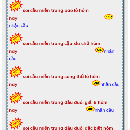
soi cầu miền trung bao lô hôm
nay
nhận cầu
soi cầu miền trung cặp xỉu chủ hôm
nay
nhận
cầu
soi cầu miền trung song thủ lô hôm
nay
nhận cầu
soi cầu miền trung đầu đuôi giải 8 hôm
nay
nhận cầu
soi cầu miền trung đầu đuôi đặc biệt hôm