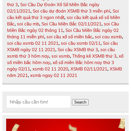
thứ 3
,
Soi Cầu Dự Đoán Xổ Số Miền Bắc ngày
02/11/2021
,
Soi cầu dự đoán XSMB thứ 3 miễn phí
,
Soi
cầu kết quả thứ 3 ngon nhất
,
soi cầu kết quả xổ số Miền
Bắc
,
soi cầu mb
,
Soi Cầu Miền Bắc 02/11/2021
,
soi Cầu
Miền Bắc ngày 02 tháng 11
,
Soi Cầu Miền Bắc ngày 02
tháng 11 miễn phí
,
soi cầu xổ số miền bắc
,
soi cau xsmb
,
soi cầu xsmb 02 11 2021
,
soi cầu xsmb 02/11
,
Soi cầu
XSMB ngày 02 11 2021
,
Soi cầu XSMB thứ 3
,
soi cầu
xsmb thứ 3 hôm nay
,
soi xsmb
,
Thống kê XSMB thứ 3
,
xổ
số miền bắc hôm nay
,
xổ số miền Bắc hôm nay thứ 3
ngày 02/11
,
xsmb 02 11 2020
,
XSMB 02/11/2021
,
XSMB
năm 2021
,
xsmb ngay 02 11 2021
Search