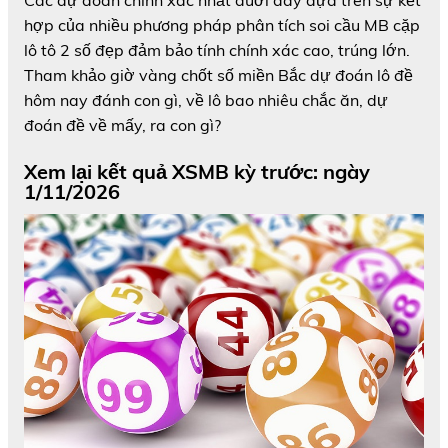
hợp của nhiều phương pháp phân tích soi cầu MB cặp
lô tô 2 số đẹp đảm bảo tính chính xác cao, trúng lớn.
Tham khảo giờ vàng chốt số miền Bắc dự đoán lô đề
hôm nay đánh con gì, về lô bao nhiêu chắc ăn, dự
đoán đề về mấy, ra con gì?
Xem lại kết quả XSMB kỳ trước: ngày
1/11/2026