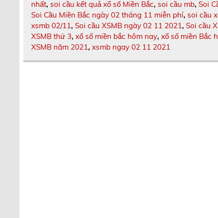
nhất
,
soi cầu kết quả xổ số Miền Bắc
,
soi cầu mb
,
Soi C
Soi Cầu Miền Bắc ngày 02 tháng 11 miễn phí
,
soi cầu 
xsmb 02/11
,
Soi cầu XSMB ngày 02 11 2021
,
Soi cầu 
XSMB thứ 3
,
xổ số miền bắc hôm nay
,
xổ số miền Bắc 
XSMB năm 2021
,
xsmb ngay 02 11 2021