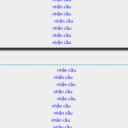
nhận cầu
nhận cầu
nhận cầu
nhận cầu
nhận cầu
nhận cầu
nhận cầu
nhận cầu
nhận cầu
nhận cầu
nhận cầu
nhận cầu
nhận cầu
nhận cầu
nhận cầu