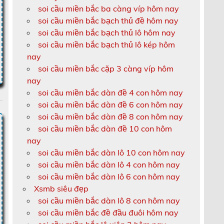
soi cầu miền bắc ba càng víp hôm nay
soi cầu miền bắc bạch thủ đề hôm nay
soi cầu miền bắc bạch thủ lô hôm nay
soi cầu miền bắc bạch thủ lô kép hôm
nay
soi cầu miền bắc cặp 3 càng víp hôm
nay
soi cầu miền bắc dàn đề 4 con hôm nay
soi cầu miền bắc dàn đề 6 con hôm nay
soi cầu miền bắc dàn đề 8 con hôm nay
soi cầu miền bắc dàn đề 10 con hôm
nay
soi cầu miền bắc dàn lô 10 con hôm nay
soi cầu miền bắc dàn lô 4 con hôm nay
soi cầu miền bắc dàn lô 6 con hôm nay
Xsmb siêu đẹp
soi cầu miền bắc dàn lô 8 con hôm nay
soi cầu miền bắc đề đầu đuôi hôm nay