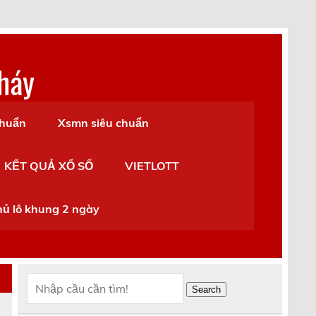
nháy
chuẩn
Xsmn siêu chuẩn
KẾT QUẢ XỔ SỐ
VIETLOTT
hủ lô khung 2 ngày
Search