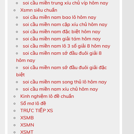
soi cầu miền trung xíu chủ víp hôm nay
Xsmn siêu chuẩn
soi cầu miền nam bao lô hôm nay
soi cầu miền nam cặp xíu chủ hôm nay
soi cầu miền nam đặc biệt hôm nay
soi cầu miền nam giải tám hôm nay
soi cầu miền nam lô 3 số giải 8 hôm nay
soi cầu miền nam sớ đầu đuôi giải 8
hôm nay
soi cầu miền nam sớ đầu đuôi giải đặc
biệt
soi cầu miền nam song thủ lô hôm nay
soi cầu miền nam xíu chủ hôm nay
Kinh nghiệm lô đề chuẩn
Sổ mơ lô đề
TRỰC TIẾP XS
XSMB
XSMN
XSMT