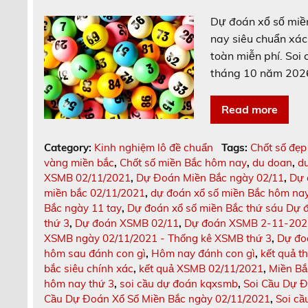
Dự đoán xổ số miề
nay siêu chuẩn xác
toàn miễn phí. So
tháng 10 năm 2026
Read more
Category:
Kinh nghiệm lô đề chuẩn
Tags:
Chốt số đẹp
vàng miền bắc
,
Chốt số miền Bắc hôm nay
,
du doan
,
d
XSMB 02/11/2021
,
Dự Đoán Miền Bắc ngày 02/11
,
Dự 
miền bắc 02/11/2021
,
dự đoán xổ số miền Bắc hôm nay
Bắc ngày 11 tay
,
Dự đoán xổ số miền Bắc thứ sáu Dự đ
thứ 3
,
Dự đoán XSMB 02/11
,
Dự đoán XSMB 2-11-202
XSMB ngày 02/11/2021 - Thống kê XSMB thứ 3
,
Dự đo
hôm sau đánh con gì
,
Hôm nay đánh con gì
,
kết quả t
bắc siêu chính xác
,
kết quả XSMB 02/11/2021
,
Miền Bắ
hôm nay thứ 3
,
soi cầu dự đoán kqxsmb
,
Soi Cầu Dự Đ
Cầu Dự Đoán Xổ Số Miền Bắc ngày 02/11/2021
,
Soi cầ