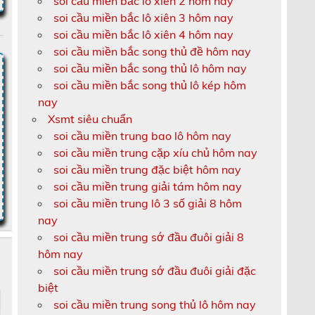
soi cầu miền bắc lô xiên 2 hôm nay
soi cầu miền bắc lô xiên 3 hôm nay
soi cầu miền bắc lô xiên 4 hôm nay
soi cầu miền bắc song thủ đề hôm nay
soi cầu miền bắc song thủ lô hôm nay
soi cầu miền bắc song thủ lô kép hôm
nay
Xsmt siêu chuẩn
soi cầu miền trung bao lô hôm nay
soi cầu miền trung cặp xíu chủ hôm nay
soi cầu miền trung đặc biệt hôm nay
soi cầu miền trung giải tám hôm nay
soi cầu miền trung lô 3 số giải 8 hôm
nay
soi cầu miền trung sớ đầu đuôi giải 8
hôm nay
soi cầu miền trung sớ đầu đuôi giải đặc
biệt
soi cầu miền trung song thủ lô hôm nay