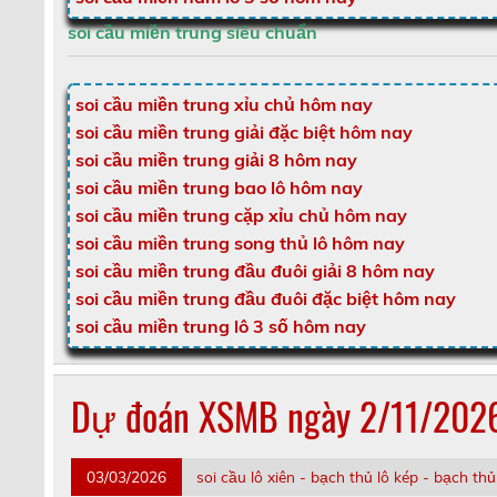
soi cầu miền trung siêu chuẩn
soi cầu miền trung xỉu chủ hôm nay
soi cầu miền trung giải đặc biệt hôm nay
soi cầu miền trung giải 8 hôm nay
soi cầu miền trung bao lô hôm nay
soi cầu miền trung cặp xỉu chủ hôm nay
soi cầu miền trung song thủ lô hôm nay
soi cầu miền trung đầu đuôi giải 8 hôm nay
soi cầu miền trung đầu đuôi đặc biệt hôm nay
soi cầu miền trung lô 3 số hôm nay
Dự đoán XSMB ngày 2/11/2026
03/03/2026
soi cầu lô xiên - bạch thủ lô kép - bạch thủ