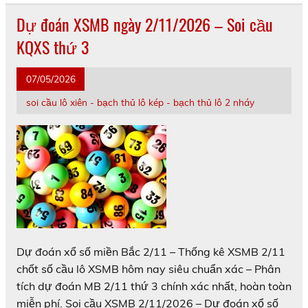
Dự đoán XSMB ngày 2/11/2026 – Soi cầu
KQXS thứ 3
07/05/2026
soi cầu lô xiên - bạch thủ lô kép - bạch thủ lô 2 nháy
Dự đoán xổ số miền Bắc 2/11 – Thống kê XSMB 2/11
chốt số cầu lô XSMB hôm nay siêu chuẩn xác – Phân
tích dự đoán MB 2/11 thứ 3 chính xác nhất, hoàn toàn
miễn phí. Soi cầu XSMB 2/11/2026 – Dự đoán xổ số