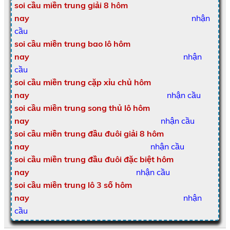
soi cầu miền trung giải 8 hôm
nay
nhận
cầu
soi cầu miền trung bao lô hôm
nay
nhận
cầu
soi cầu miền trung cặp xỉu chủ hôm
nay
nhận cầu
soi cầu miền trung song thủ lô hôm
nay
nhận cầu
soi cầu miền trung đầu đuôi giải 8 hôm
nay
nhận cầu
soi cầu miền trung đầu đuôi đặc biệt hôm
nay
nhận cầu
soi cầu miền trung lô 3 số hôm
nay
nhận
cầu