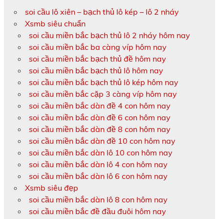
soi cầu lô xiên – bạch thủ lô kép – lô 2 nháy
Xsmb siêu chuẩn
soi cầu miền bắc bạch thủ lô 2 nháy hôm nay
soi cầu miền bắc ba càng víp hôm nay
soi cầu miền bắc bạch thủ đề hôm nay
soi cầu miền bắc bạch thủ lô hôm nay
soi cầu miền bắc bạch thủ lô kép hôm nay
soi cầu miền bắc cặp 3 càng víp hôm nay
soi cầu miền bắc dàn đề 4 con hôm nay
soi cầu miền bắc dàn đề 6 con hôm nay
soi cầu miền bắc dàn đề 8 con hôm nay
soi cầu miền bắc dàn đề 10 con hôm nay
soi cầu miền bắc dàn lô 10 con hôm nay
soi cầu miền bắc dàn lô 4 con hôm nay
soi cầu miền bắc dàn lô 6 con hôm nay
Xsmb siêu đẹp
soi cầu miền bắc dàn lô 8 con hôm nay
soi cầu miền bắc đề đầu đuôi hôm nay