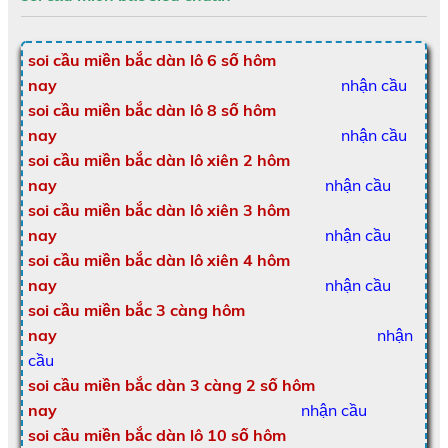
soi cầu miền bắc dàn lô 6 số hôm
nay
nhận cầu
soi cầu miền bắc dàn lô 8 số hôm
nay
nhận cầu
soi cầu miền bắc dàn lô xiên 2 hôm
nay
nhận cầu
soi cầu miền bắc dàn lô xiên 3 hôm
nay
nhận cầu
soi cầu miền bắc dàn lô xiên 4 hôm
nay
nhận cầu
soi cầu miền bắc 3 càng hôm
nay
nhận
cầu
soi cầu miền bắc dàn 3 càng 2 số hôm
nay
nhận cầu
soi cầu miền bắc dàn lô 10 số hôm