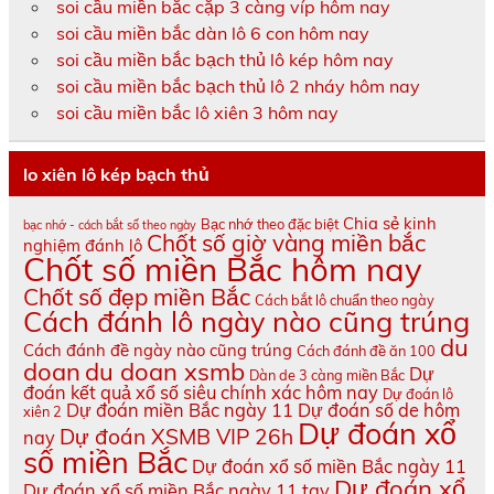
soi cầu miền bắc cặp 3 càng víp hôm nay
soi cầu miền bắc dàn lô 6 con hôm nay
soi cầu miền bắc bạch thủ lô kép hôm nay
soi cầu miền bắc bạch thủ lô 2 nháy hôm nay
soi cầu miền bắc lô xiên 3 hôm nay
lo xiên lô kép bạch thủ
Chia sẻ kinh
Bạc nhớ theo đặc biệt
bạc nhớ - cách bắt số theo ngày
Chốt số giờ vàng miền bắc
nghiệm đánh lô
Chốt số miền Bắc hôm nay
Chốt số đẹp miền Bắc
Cách bắt lô chuẩn theo ngày
Cách đánh lô ngày nào cũng trúng
du
Cách đánh đề ngày nào cũng trúng
Cách đánh đề ăn 100
doan
du doan xsmb
Dự
Dàn de 3 càng miền Bắc
đoán kết quả xổ số siêu chính xác hôm nay
Dự đoán lô
Dự đoán miền Bắc ngày 11
Dự đoán số de hôm
xiên 2
Dự đoán xổ
Dự đoán XSMB VIP 26h
nay
số miền Bắc
Dự đoán xổ số miền Bắc ngày 11
Dự đoán xổ
Dự đoán xổ số miền Bắc ngày 11 tay