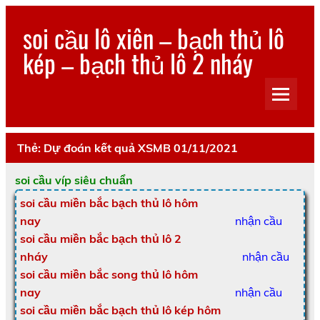
Skip
to
soi cầu lô xiên – bạch thủ lô
content
kép – bạch thủ lô 2 nháy
soi cầu lô xiên – bạch thủ lô kép – bạch thủ lô 2 nháy
Thẻ:
Dự đoán kết quả XSMB 01/11/2021
soi cầu víp siêu chuẩn
soi cầu miền bắc bạch thủ lô hôm
nay
nhận cầu
soi cầu miền bắc bạch thủ lô 2
nháy
nhận cầu
soi cầu miền bắc song thủ lô hôm
nay
nhận cầu
soi cầu miền bắc bạch thủ lô kép hôm