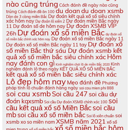
nào cũng trúng
Cách đánh đề ngày nào cũng
du doan
du doan xsmb
trúng
Cách đánh đề ăn 100
Dự đoán kết quả xổ số siêu chính
Dàn de 3 càng miền Bắc
xác hôm nay
Dự đoán miền Bắc ngày
Dự đoán lô xiên 2
Dự đoán XSMB VIP
11
Dự đoán số de hôm nay
Dự đoán xổ số miền Bắc
26h
dự đoán xổ
Dự đoán xổ số miền Bắc ngày 11
số miền bắc chính xác hôm nay
Dự đoán xổ
Dự đoán xổ số miền Bắc ngày 11 tay
số miền Bắc thứ sáu Dự đoán xsmb kết
Hôm
quả xổ số miền bắc siêu chính xác
nay đánh con gì
Kinh
Kinh nghiệm chơi lô de miền Bắc 2020
nghiệm đánh lô theo ngày
KẾT QUẢ XỔ SỐ MIỀN BẮC
kết quả xổ số miền bắc siêu chính xác
Lô đẹp hôm nay
Mẹo đánh đề
Phương
pháp tính lô chuẩn đánh hàng ngày
soi cau mien phi 888
soi cau xsmb
Soi cầu 247
soi cầu dự
soi
đoán kqxsmb
Soi cầu Dự đoán XSMB chính xác 100
cầu kết quả xổ số Miền Bắc
soi cầu
mb
soi cầu xổ số miền bắc
soi
Soi lô xiên chuẩn
XSMB năm 2021
xsmb
xo so miền nam
xổ số
xổ số miền bắc hôm
mien trung
xổ số miền bắc