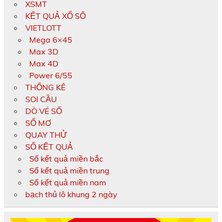
XSMT
KẾT QUẢ XỔ SỐ
VIETLOTT
Mega 6×45
Max 3D
Max 4D
Power 6/55
THỐNG KÊ
SOI CẦU
DÒ VÉ SỐ
SỔ MƠ
QUAY THỬ
SỐ KẾT QUẢ
Số kết quả miền bắc
Số kết quả miền trung
Số kết quả miền nam
bạch thủ lô khung 2 ngày