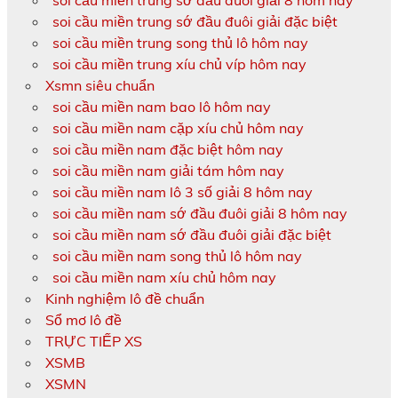
soi cầu miền trung sớ đầu đuôi giải 8 hôm nay
soi cầu miền trung sớ đầu đuôi giải đặc biệt
soi cầu miền trung song thủ lô hôm nay
soi cầu miền trung xíu chủ víp hôm nay
Xsmn siêu chuẩn
soi cầu miền nam bao lô hôm nay
soi cầu miền nam cặp xíu chủ hôm nay
soi cầu miền nam đặc biệt hôm nay
soi cầu miền nam giải tám hôm nay
soi cầu miền nam lô 3 số giải 8 hôm nay
soi cầu miền nam sớ đầu đuôi giải 8 hôm nay
soi cầu miền nam sớ đầu đuôi giải đặc biệt
soi cầu miền nam song thủ lô hôm nay
soi cầu miền nam xíu chủ hôm nay
Kinh nghiệm lô đề chuẩn
Sổ mơ lô đề
TRỰC TIẾP XS
XSMB
XSMN