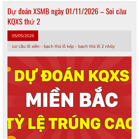
Dự đoán XSMB ngày 01/11/2026 – Soi cầu
KQXS thứ 2
05/05/2026
soi cầu lô xiên - bạch thủ lô kép - bạch thủ lô 2 nháy