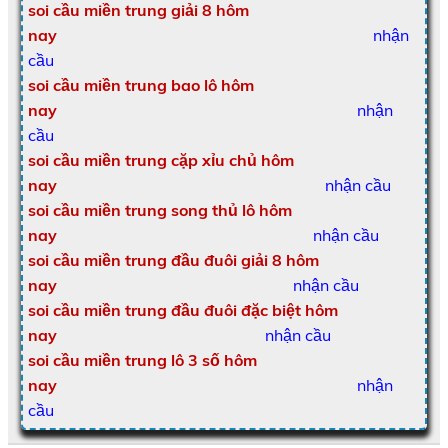
soi cầu miền trung giải 8 hôm
nay
nhận
cầu
soi cầu miền trung bao lô hôm
nay
nhận
cầu
soi cầu miền trung cặp xỉu chủ hôm
nay
nhận cầu
soi cầu miền trung song thủ lô hôm
nay
nhận cầu
soi cầu miền trung đầu đuôi giải 8 hôm
nay
nhận cầu
soi cầu miền trung đầu đuôi đặc biệt hôm
nay
nhận cầu
soi cầu miền trung lô 3 số hôm
nay
nhận
cầu