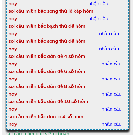
nay
nhận cầu
soi cầu miền bắc song thủ lô kép hôm
nay
nhận cầu
soi cầu miền bắc bạch thủ đề hôm
nay
nhận cầu
soi cầu miền bắc song thủ đề hôm
nay
nhận cầu
soi cầu miền bắc dàn đề 4 số hôm
nay
nhận cầu
soi cầu miền bắc dàn đề 6 số hôm
nay
nhận cầu
soi cầu miền bắc dàn đề 8 số hôm
nay
nhận cầu
soi cầu miền bắc dàn đề 10 số hôm
nay
nhận cầu
soi cầu miền bắc dàn lô 4 số hôm
nay
nhận cầu
soi cầu miền bắc siêu chuẩn