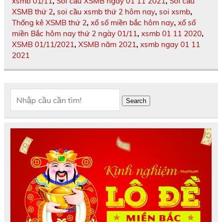
xsmb 01/11
,
Soi cầu XSMB ngày 01 11 2021
,
Soi cầu
XSMB thứ 2
,
soi cầu xsmb thứ 2 hôm nay
,
soi xsmb
,
Thống kê XSMB thứ 2
,
xổ số miền bắc hôm nay
,
xổ số
miền Bắc hôm nay thứ 2 ngày 01/11
,
xsmb 01 11 2020
,
XSMB 01/11/2021
,
XSMB năm 2021
,
xsmb ngay 01 11
2021
Search