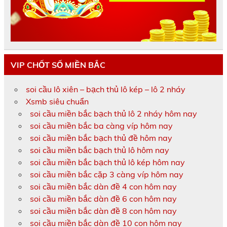
VIP CHỐT SỐ MIỀN BẮC
soi cầu lô xiên – bạch thủ lô kép – lô 2 nháy
Xsmb siêu chuẩn
soi cầu miền bắc bạch thủ lô 2 nháy hôm nay
soi cầu miền bắc ba càng víp hôm nay
soi cầu miền bắc bạch thủ đề hôm nay
soi cầu miền bắc bạch thủ lô hôm nay
soi cầu miền bắc bạch thủ lô kép hôm nay
soi cầu miền bắc cặp 3 càng víp hôm nay
soi cầu miền bắc dàn đề 4 con hôm nay
soi cầu miền bắc dàn đề 6 con hôm nay
soi cầu miền bắc dàn đề 8 con hôm nay
soi cầu miền bắc dàn đề 10 con hôm nay