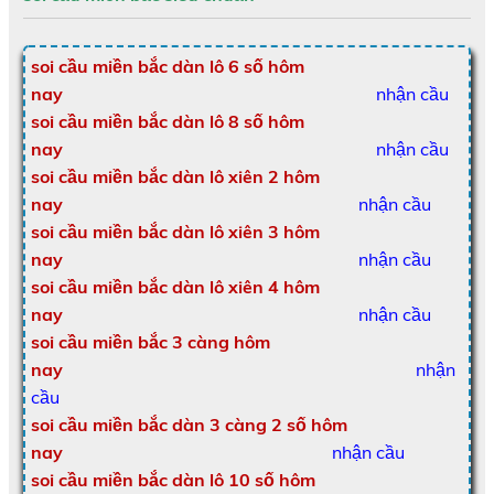
soi cầu miền bắc dàn lô 6 số hôm
nay
nhận cầu
soi cầu miền bắc dàn lô 8 số hôm
nay
nhận cầu
soi cầu miền bắc dàn lô xiên 2 hôm
nay
nhận cầu
soi cầu miền bắc dàn lô xiên 3 hôm
nay
nhận cầu
soi cầu miền bắc dàn lô xiên 4 hôm
nay
nhận cầu
soi cầu miền bắc 3 càng hôm
nay
nhận
cầu
soi cầu miền bắc dàn 3 càng 2 số hôm
nay
nhận cầu
soi cầu miền bắc dàn lô 10 số hôm