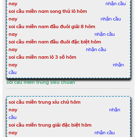
nay
nhận cầu
soi cầu miền nam song thủ lô hôm
nay
nhận cầu
soi cầu miền nam đầu đuôi giải 8 hôm
nay
nhận cầu
soi cầu miền nam đầu đuôi đặc biệt hôm
nay
nhận cầu
soi cầu miền nam lô 3 số hôm
nay
nhận
cầu
soi cầu miền trung siêu chuẩn
soi cầu miền trung xỉu chủ hôm
nay
nhận
cầu
soi cầu miền trung giải đặc biệt hôm
nay
nhận cầu