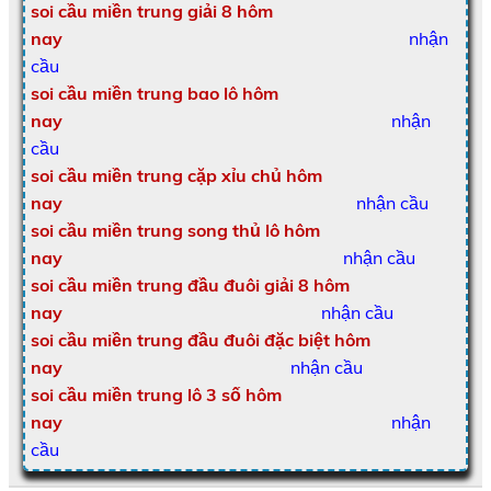
soi cầu miền trung giải 8 hôm
nay
nhận
cầu
soi cầu miền trung bao lô hôm
nay
nhận
cầu
soi cầu miền trung cặp xỉu chủ hôm
nay
nhận cầu
soi cầu miền trung song thủ lô hôm
nay
nhận cầu
soi cầu miền trung đầu đuôi giải 8 hôm
nay
nhận cầu
soi cầu miền trung đầu đuôi đặc biệt hôm
nay
nhận cầu
soi cầu miền trung lô 3 số hôm
nay
nhận
cầu