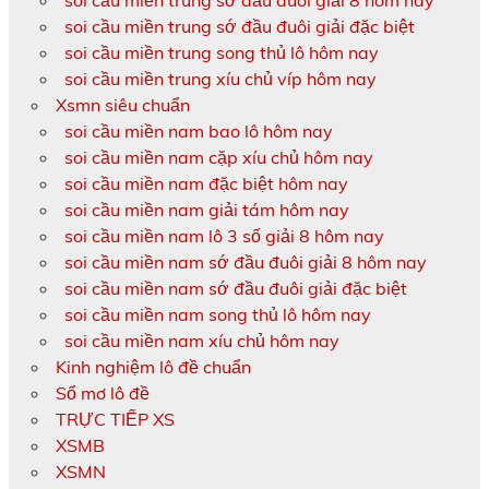
soi cầu miền trung sớ đầu đuôi giải 8 hôm nay
soi cầu miền trung sớ đầu đuôi giải đặc biệt
soi cầu miền trung song thủ lô hôm nay
soi cầu miền trung xíu chủ víp hôm nay
Xsmn siêu chuẩn
soi cầu miền nam bao lô hôm nay
soi cầu miền nam cặp xíu chủ hôm nay
soi cầu miền nam đặc biệt hôm nay
soi cầu miền nam giải tám hôm nay
soi cầu miền nam lô 3 số giải 8 hôm nay
soi cầu miền nam sớ đầu đuôi giải 8 hôm nay
soi cầu miền nam sớ đầu đuôi giải đặc biệt
soi cầu miền nam song thủ lô hôm nay
soi cầu miền nam xíu chủ hôm nay
Kinh nghiệm lô đề chuẩn
Sổ mơ lô đề
TRỰC TIẾP XS
XSMB
XSMN