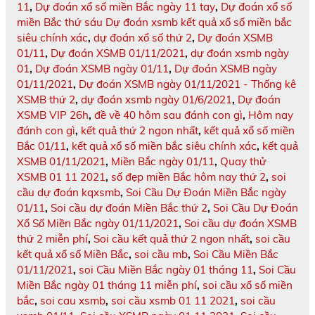
11
,
Dự đoán xổ số miền Bắc ngày 11 tay
,
Dự đoán xổ số
miền Bắc thứ sáu Dự đoán xsmb kết quả xổ số miền bắc
siêu chính xác
,
dự đoán xổ số thứ 2
,
Dự đoán XSMB
01/11
,
Dự đoán XSMB 01/11/2021
,
dự đoán xsmb ngày
01
,
Dự đoán XSMB ngày 01/11
,
Dự đoán XSMB ngày
01/11/2021
,
Dự đoán XSMB ngày 01/11/2021 - Thống kê
XSMB thứ 2
,
dự đoán xsmb ngày 01/6/2021
,
Dự đoán
XSMB VIP 26h
,
đề về 40 hôm sau đánh con gì
,
Hôm nay
đánh con gì
,
kết quả thứ 2 ngon nhất
,
kết quả xổ số miền
Bắc 01/11
,
kết quả xổ số miền bắc siêu chính xác
,
kết quả
XSMB 01/11/2021
,
Miền Bắc ngày 01/11
,
Quay thử
XSMB 01 11 2021
,
số đẹp miền Bắc hôm nay thứ 2
,
soi
cầu dự đoán kqxsmb
,
Soi Cầu Dự Đoán Miền Bắc ngày
01/11
,
Soi cầu dự đoán Miền Bắc thứ 2
,
Soi Cầu Dự Đoán
Xổ Số Miền Bắc ngày 01/11/2021
,
Soi cầu dự đoán XSMB
thứ 2 miễn phí
,
Soi cầu kết quả thứ 2 ngon nhất
,
soi cầu
kết quả xổ số Miền Bắc
,
soi cầu mb
,
Soi Cầu Miền Bắc
01/11/2021
,
soi Cầu Miền Bắc ngày 01 tháng 11
,
Soi Cầu
Miền Bắc ngày 01 tháng 11 miễn phí
,
soi cầu xổ số miền
bắc
,
soi cau xsmb
,
soi cầu xsmb 01 11 2021
,
soi cầu