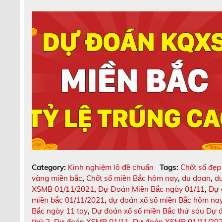
Category:
Kinh nghiệm lô đề chuẩn
Tags:
Chốt số đẹp
vàng miền bắc
,
Chốt số miền Bắc hôm nay
,
du doan
,
d
XSMB 01/11/2021
,
Dự Đoán Miền Bắc ngày 01/11
,
Dự 
miền bắc 01/11/2021
,
dự đoán xổ số miền Bắc hôm nay
Bắc ngày 11 tay
,
Dự đoán xổ số miền Bắc thứ sáu Dự đ
thứ 2
,
Dự đoán XSMB 01/11
,
Dự đoán XSMB 01/11/20