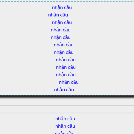
nhận cầu
nhận cầu
nhận cầu
nhận cầu
nhận cầu
nhận cầu
nhận cầu
nhận cầu
nhận cầu
nhận cầu
nhận cầu
nhận cầu
nhận cầu
nhận cầu
nhận cầu