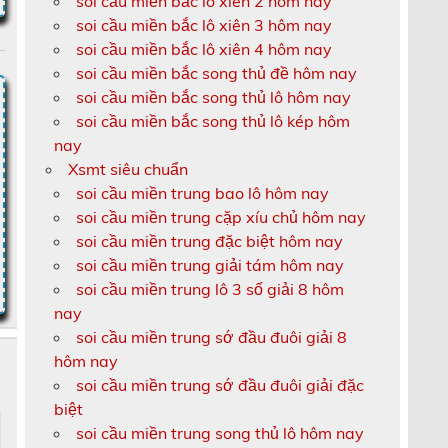
soi cầu miền bắc lô xiên 2 hôm nay
soi cầu miền bắc lô xiên 3 hôm nay
soi cầu miền bắc lô xiên 4 hôm nay
soi cầu miền bắc song thủ đề hôm nay
soi cầu miền bắc song thủ lô hôm nay
soi cầu miền bắc song thủ lô kép hôm
nay
Xsmt siêu chuẩn
soi cầu miền trung bao lô hôm nay
soi cầu miền trung cặp xíu chủ hôm nay
soi cầu miền trung đặc biệt hôm nay
soi cầu miền trung giải tám hôm nay
soi cầu miền trung lô 3 số giải 8 hôm
nay
soi cầu miền trung sớ đầu đuôi giải 8
hôm nay
soi cầu miền trung sớ đầu đuôi giải đặc
biệt
soi cầu miền trung song thủ lô hôm nay